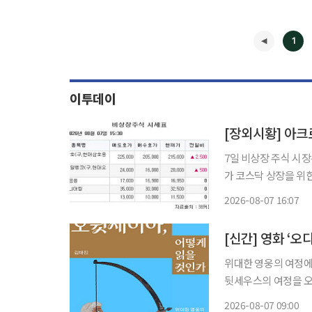
1
이투데이
[장외시황] 아크로
7일 비상장 주식 시장은 상승세를 지속했다.
가 코스닥 상장을 위
모할 예정이다. 희토류 영구자석 생산업체 성림첨단산업과 해운물류 컨설팅 전문기업 싸이버
2026-08-07 16:07
◀
[신간] 영화 ‘
위대한 영웅의 여정에서 
뒷세우스의 여정을 오
10년간 이어진 귀향
2026-08-07 09:00