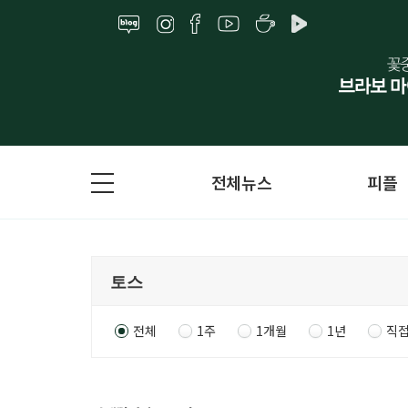
전체뉴스
피플
전체
1주
1개월
1년
직