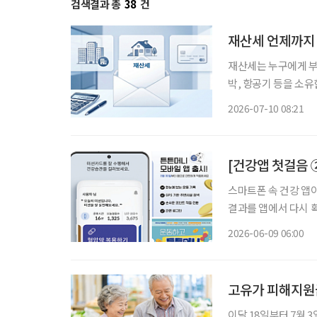
검색결과 총
38
건
재산세 언제까지
재산세는 누구에게 부과되나 7월은 재산세 납부의 달이다. 재산세는 
박, 항공기 등을 소
기준일인 지난 6월 1
2026-07-10 08:21
함께 과세하며, 납세 
[건강앱 첫걸음 
스마트폰 속 건강 앱
결과를 앱에서 다시 확
압과 혈당을 기록하며
2026-06-09 06:00
어러블 기기로 몸의 
고유가 피해지원금
이달 18일부터 7월 