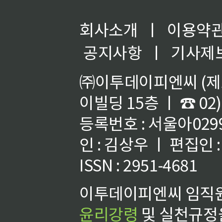
회사소개
ㅣ
이용약
공지사항
ㅣ
기사제
㈜이투데이피엔씨 (제호
이빌딩 15층 ㅣ ☎ 02)
등록번호 : 서울아02992
인 : 김상우 ㅣ 편집인
ISSN : 2951-4681
이투데이피엔씨 임직원
윤리강령
및 실천규정을