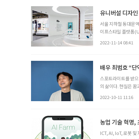
유니버설 디자인 
서울 지하철 동대문역
이프스타일 플랫폼(UD
회’를 주제로 미래의
2022-11-14 08:41
배우 최범호 “단
스포트라이트를 받으면서
의 삶이다. 현실은 꿈
가 된 최범호는 이제 
2022-10-11 11:16
로
농업 기술 혁명,
ICT, AI, IoT, 