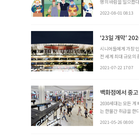
명의 바람을 일으켰다
으로 대신하며, 악천후
2022-08-01 08:13
라잡게 된 것이다. 
‘23일 개막’ 2
시니어들에게 가장 인
전 세계 최대 규모의 
해 4년 동안 준비해
2021-07-22 17:07
백화점에서 중고
2030세대는 모든 게
는 한물간 취급을 한다
녀, 혹은 회사의 막
2021-05-26 08:00
대(밀레니얼+Z세대)