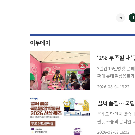
1
이투데이
‘2% 부족할 때
3일간 15만명 찾은
확대 롯데칠성음료가 인천 펜타포트 락 페스티벌에서 운영한 '2% 부족할 때 쿨링 스테이
션'에 1만5000여 명이 방문하며 성황을
2026-08-04 13:22
지 인천 송도달빛축제공
벌써 품절…국립중
올해도 만만치 않습니다. 2026년 국중박 뮷즈(MU:DS) 굿즈가 공개됐습니다
관 굿즈숍과 온라인 국립
키캡 키링으로, 조선
2026-08-03 16:03