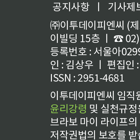
공지사항
ㅣ
기사제
㈜이투데이피엔씨 (제호
이빌딩 15층 ㅣ ☎ 02)
등록번호 : 서울아02992
인 : 김상우 ㅣ 편집인
ISSN : 2951-4681
이투데이피엔씨 임직원
윤리강령
및 실천규정을
브라보 마이 라이프의
저작권법의 보호를 받