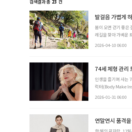
검색결과 총
23
건
발걸음 가볍게 하
봄이 오면 걷기 좋은 
레길을 찾아 가벼운 
싱’(Earthing)
2026-04-10 06:00
서도 자연을 즐길 수 
74세 체형 관리
인생을 즐기며 사는 7
럭터(Body Make 
로, 한국식으로 풀어보
2026-01-31 06:00
닝·체형 교정· 식습
연말연시 품격을
한 해의 끝자락, 1