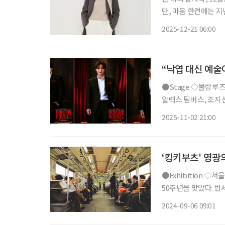
만, 마음 한켠에는 
맞춰 ‘무엇을 입을까
2025-12-21 06:00
더 중요한 질문이 됩니
“낙엽 대신 예술
●Stage ◇물랑루즈! 일정 11월 27일 ~ 2026년 2월 22일 장소 블루스퀘어 신한카드홀 연출
알렉스 팀버스, 조지선
행 신화를 새롭게 쓴 
2025-11-02 21:00
작으로 한 작품이다.
‘킹키부츠' 영광
●Exhibition ◇서울의 지하철 일정 11월 3일까지 장소 서울역사박물관 서울 지하철이 개통
50주년을 맞았다. 반
당하는 거리를 달렸
2024-09-06 09:01
철 탄생부터 지금까지