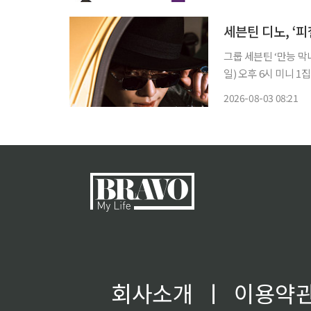
워치 스트랩과 키링에 
세븐틴 디노, ‘
그룹 세븐틴 ‘만능 막내’ 
일) 오후 6시 미니 1집 ‘길보드(吉B
스윙 등 다양한 장르
2026-08-03 08:21
는 처음으로 ‘부캐 앨
회사소개
ㅣ
이용약