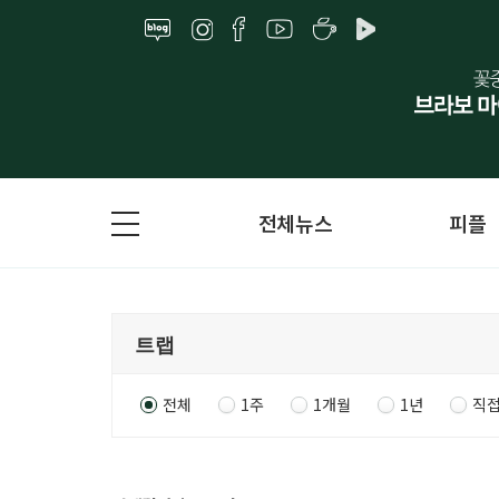
전체뉴스
피플
전체
1주
1개월
1년
직