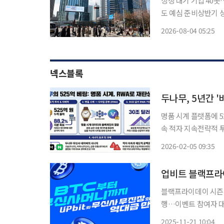
상장 대기 기업 40
도 예심 준비상반기 상장 17
성으로 얼어붙었던 기업
2026-08-04 05:25
기업이 상장예비심사를
넥스블록
두나무, 5년간 
명품 시계 플랫폼에 5
속 적자 지속전략적 투자 확장에 시선 집중 
500억 원이 넘는 금
2026-02-05 09:35
큰화(RWA)로 사업 
업비트 블랙프라이
블랙프라이데이 시즌 
행…이벤트 참여자 대상 추첨 통해 1
폼 무신사와 손잡고 블
2025-11-21 10:04