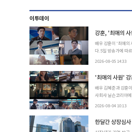
이투데이
강훈, '최애의 
배우 강훈이 '최애의
다. 5일 방송가에 따르면 강훈은 tvN 월화드라마 '최애의 사원'에서 패션 플랫폼 '아펠로'의
젊은 최고경영자(CE
2026-08-05 14:33
'최애의 사원' 
배우 김혜준과 강훈이 주연
사회사 닐슨코리아에 따
구 기준 시청률 4.2%를 기록했다. '최애의 사원'은 인기 
2026-08-04 10:13
로, 최애 아이돌이 
한달간 상장심사 