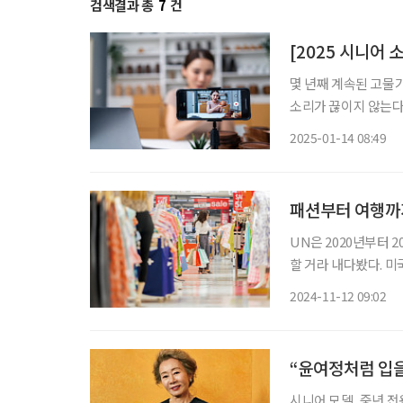
검색결과 총
7
건
[2025 시니어
몇 년째 계속된 고물
소리가 끊이지 않는다.
비 경향이 이어질 전망
2025-01-14 08:49
02 라이브커머스 60
패션부터 여행까
UN은 2020년부터 
할 거라 내다봤다. 미
전망했다. 이에 소비시
2024-11-12 09:02
목한다. 젊다는 
“윤여정처럼 입을
시니어 모델, 중년 전용 