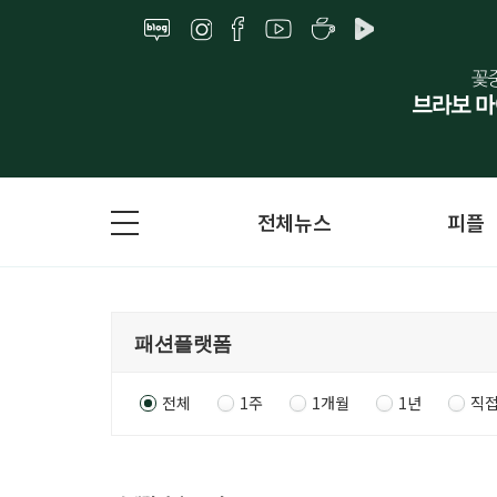
전체뉴스
피플
전체
1주
1개월
1년
직