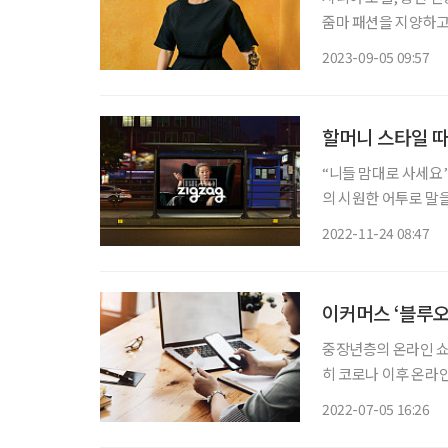
줌마 패션을 지양하고 
하다. 옷 잘 입는 시
2023-09-05 09:57
“MZ 패션, 비켜줄래
할머니 스타일 따
“니들 맘대로 사세요” 2030 여성 패션 플랫폼 ‘지그재그’ 광고에 등장한 배우 윤여정은 
의 시원한 어투로 말을
무엇일까? 화려한 꽃
2022-11-24 08:47
운 색의 전통 매듭 키
이커머스 ‘블루오
중장년층의 온라인 쇼
히 코로나 이후 온라
스로 넘어가면서 이커
2022-07-05 16:26