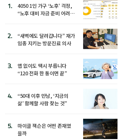
1.
4050 1인 가구 ‘노후’ 걱정,
“노후 대비 자금 준비 어려
워”
2.
“새벽에도 달려갑니다” 재가
임종 지키는 방문진료 의사
3.
앱 없이도 택시 부릅니다
“120 전화 한 통이면 끝”
4.
“50대 이후 만남, ‘지금의
삶’ 함께할 사람 찾는 것”
5.
마이클 잭슨은 어떤 존재였
을까