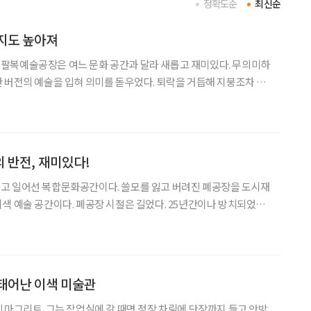
정확도순
최신순
지도 높아져
팔복예술공장은 여느 문화 공간과 달라 새롭고 재미있다. 무의미하
 버전의 예술을 입혀 의미를 돋우었다. 퇴락을 거듭해 지붕조차 없
그 자체로 예술품에 맞먹는다. 무너져가는 힘으로 간신히 지탱해온
도 불구하고 거기에 퇴적된 시간의 드라마틱한 웅얼거림이 있어 감
 반전, 재미있다!
고 일어선 복합문화공간이다. 쓸모를 잃고 버려진 폐공장을 도시재
색 예술 공간이다. 폐공장 시절은 길었다. 25년간이나 방치되었으
죽했겠는가? 무너지거나 으스러지거나 널브러진 것들이 태반이었다.
가거나 비가 샜다. 뒤숭숭하기가 흉가와 맞먹었다. 이렇게 공장의 한
태어난 이색 미술관
 마그리트. 그는 작업실에 갈 때면 정장 차림에 단장까지 들고 안방