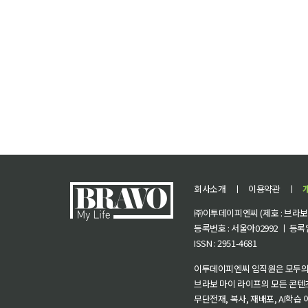
회사소개
ㅣ
이용약관
ㅣ
㈜이투데이피엔씨 (제호 : 브라보 마
등록번호 : 서울아02992 ㅣ 등록일자
ISSN : 2951-4681
이투데이피엔씨 임직원은 모두의
브라보 마이 라이프의 모든 콘텐
무단전재, 복사, 재배포, AI학습