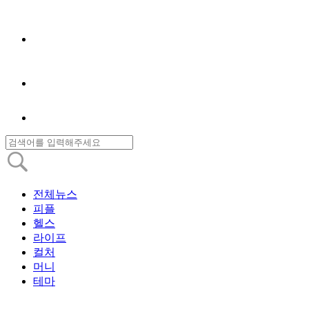
전체뉴스
피플
헬스
라이프
컬처
머니
테마