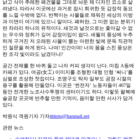
낡고 삭아 추레한 폐건물을 그대로 놔둔 채 디자인 요소로 살
려냈다. 따라서 이곳에선 과거로 잠시 회귀한 듯 감정적 동요
를 느낄 수밖에 없다. 반짝이는 사물들로 채워진 세상의 이방
과 이면이 여기에 있으니 말이다. 폐허란, 그 미련 없는 분위기
란 차라리 하나의 유적이다. 새것과 날것으로는 좇아갈 수 없
는 우수와 정취가 깊어 감정이입이 쉽다. 세월의 풍상에 누추
하게 구겨진 저 오래된 사물이 뿜는 아련한 빛에 문득 직관적
인 질문을 하게 된다. 나여! 인간이여! 너의 몸을 스친 풍상은
한 조각 빛이라도 남겼더냐?
공간 전체를 한 바퀴 돌고 나자 커피 생각이 난다. 마침 A동에
카페가 있다. 여공(女工) 이미지를 조형한 대형 인형 ‘써니’를
심벌로 조성한 찻집이다. 조명구도 탁자 일부도 공장 시절의
용구를 활용해 만들었다. 이곳은 ‘썬전자’ 노동자들이 407일
동안 전개한 노조사수투쟁의 센터이기도 하다. 이렇듯 팔복예
술공장 곳곳에 반추할 만한 기억이, 음미할 만한 서사가 담겨
있다.
박원식 객원기자 기자
tititoto@hanmail.net
관련 뉴스