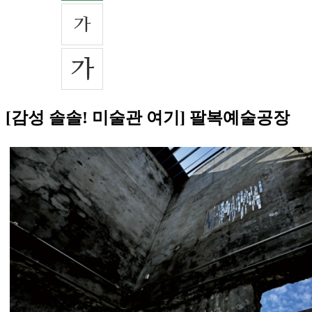
[감성 솔솔! 미술관 여기] 팔복예술공장