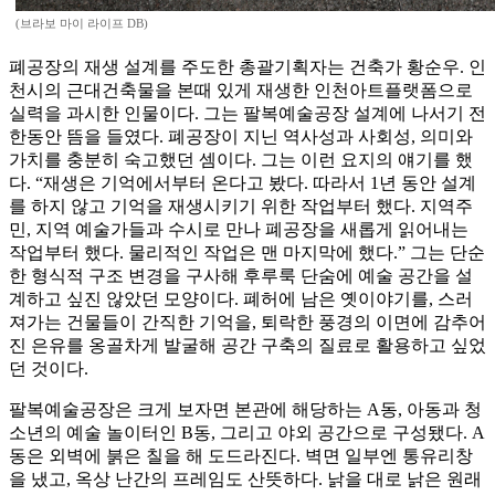
(브라보 마이 라이프 DB)
폐공장의 재생 설계를 주도한 총괄기획자는 건축가 황순우. 인
천시의 근대건축물을 본때 있게 재생한 인천아트플랫폼으로
실력을 과시한 인물이다. 그는 팔복예술공장 설계에 나서기 전
한동안 뜸을 들였다. 폐공장이 지닌 역사성과 사회성, 의미와
가치를 충분히 숙고했던 셈이다. 그는 이런 요지의 얘기를 했
다. “재생은 기억에서부터 온다고 봤다. 따라서 1년 동안 설계
를 하지 않고 기억을 재생시키기 위한 작업부터 했다. 지역주
민, 지역 예술가들과 수시로 만나 폐공장을 새롭게 읽어내는
작업부터 했다. 물리적인 작업은 맨 마지막에 했다.” 그는 단순
한 형식적 구조 변경을 구사해 후루룩 단숨에 예술 공간을 설
계하고 싶진 않았던 모양이다. 폐허에 남은 옛이야기를, 스러
져가는 건물들이 간직한 기억을, 퇴락한 풍경의 이면에 감추어
진 은유를 옹골차게 발굴해 공간 구축의 질료로 활용하고 싶었
던 것이다.
팔복예술공장은 크게 보자면 본관에 해당하는 A동, 아동과 청
소년의 예술 놀이터인 B동, 그리고 야외 공간으로 구성됐다. A
동은 외벽에 붉은 칠을 해 도드라진다. 벽면 일부엔 통유리창
을 냈고, 옥상 난간의 프레임도 산뜻하다. 낡을 대로 낡은 원래