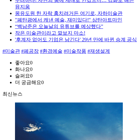
수려하다! 자연의 품에 제대로 안겼으니… 강화도 해든
뮤지움
몽유도원 한 자락 훔치려거든 여기로, 자하미술관
"폐탄광에서 캐낸 예술, 재미있다!" 삼탄아트마인
“백남준은 오늘날의 유튜브를 예상했다”
작은 미술관이라고 깔보지 마소!
'후계자 없어도 기업은 남긴다' 29년 만에 바뀐 승계 공식
#미술관
#폐공장
#환경예술
#미술작품
#재생설계
좋아요
0
화나요
0
슬퍼요
0
더 궁금해요
0
최신뉴스