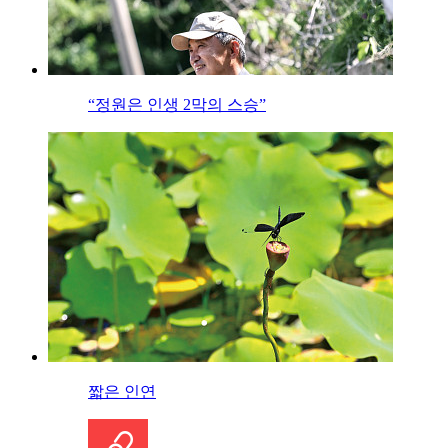
“정원은 인생 2막의 스승”
짧은 인연