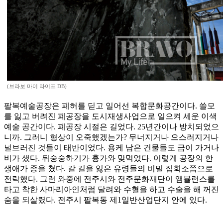
(브라보 마이 라이프 DB)
팔복예술공장은 폐허를 딛고 일어선 복합문화공간이다. 쓸모
를 잃고 버려진 폐공장을 도시재생사업으로 일으켜 세운 이색
예술 공간이다. 폐공장 시절은 길었다. 25년간이나 방치되었으
니까. 그러니 형상이 오죽했겠는가? 무너지거나 으스러지거나
널브러진 것들이 태반이었다. 용케 남은 건물들도 금이 가거나
비가 샜다. 뒤숭숭하기가 흉가와 맞먹었다. 이렇게 공장의 한
생애가 종을 쳤다. 갈 길을 잃은 유령들의 비밀 집회소쯤으로
전락했다. 그런 와중에 전주시와 전주문화재단이 앰뷸런스를
타고 착한 사마리아인처럼 달려와 수혈을 하고 수술을 해 꺼진
숨을 되살렸다. 전주시 팔복동 제1일반산업단지 안에 있다.