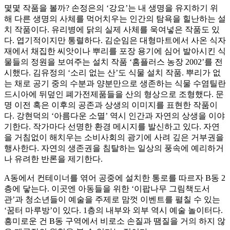
몇몇 작품을 볼까? 손정은의 ‘강요’는 내 생명을 유지하기 위
해 다른 생명의 사체를 먹어치우는 인간의 탐욕을 힐난하는 설
치 작품이다. 유리병에 닭의 실제 사체를 욱여넣은 작품도 있
다. 엽기적이지만 통렬하다. 김순임은 대형마트에서 사온 식자
재에서 채집한 씨앗이나 뿌리를 포장 용기에 심어 발아시킨 식
물들의 정원을 보여주는 설치 작품 ‘홈플러스 농장 2002’를 전
시했다. 김유정의 ‘소리 없는 산’도 식물 설치 작품. 뿌리가 없
는 채로 공기 중의 수분과 양분만으로 생존하는 식물 수염틸란
드시아에 뒤덮인 폐가전제품들을 산의 형상으로 조형했다. 문
명 이전 혹은 이후의 공존과 상생의 이미지를 표현한 작품이
다. 강현덕의 ‘아름다운 소멸’ 역시 인간과 자연의 상생을 이야
기한다. 작가마다 선명한 환경 메시지를 발신하고 있다. 자연
을 거침없이 해치우는 소비사회의 광기에 사려 깊은 거부권을
행사한다. 자연의 생존권을 침탈하는 일상의 풍속에 예리하거
나 유려한 반론을 제기한다.
A동에서 컨테이너를 엮어 공중에 설치한 통로를 따르자 B동 2
층에 닿는다. 이곳엔 아동들을 위한 ‘이팝나무 그림책도서
관’과 청소년들이 예술을 주제로 맘껏 이벤트를 펼칠 수 있는
‘꿈터 마루방’이 있다. 1층의 내부와 외부 역시 예술 놀이터다.
흥미로운 건 B동 구역에서 비로소 손질과 땜질을 거의 하지 않