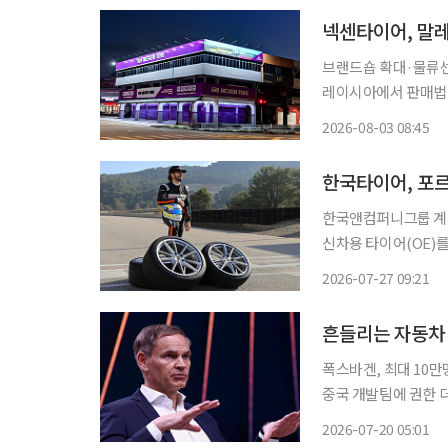
넥센타이어, 말
브랜드숍 확대·물류센터 
레이시아에서 판매법인
을 강화한다. 현지 
2026-08-03 08:45
는 전략이
한국타이어, 포르
한국앤컴퍼니그룹 계열
신차용 타이어(OE)를 
포르쉐 '911 카레라
2026-07-27 09:21
폭스바겐, 최대 10
중국 개발팀에 권한 
공세가 거세지면서 독
2026-07-20 05:01
속도