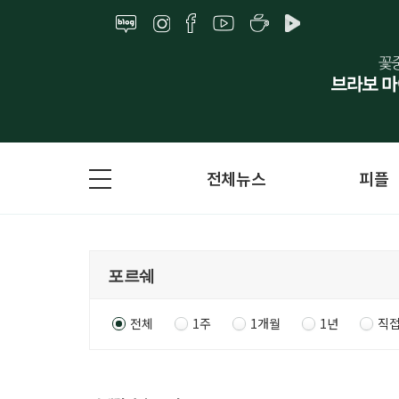
전체뉴스
피플
전체
1주
1개월
1년
직