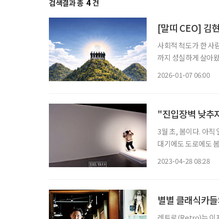
검색결과 총
4
건
[말띠 CEO] 
사회적 척도가 한 사
까지 성실하게 살아왔다
가운데, 경영 최전선에
2026-01-07 06:00
년’으로 불린다. 하
"진입장벽 낮추
3월 초, 봄이다. 아
대기에도 도로에도 봄
니 화성행궁 쪽으로 
2023-04-28 08:28
수원시립미술관은 광장
별별 클래식카들
레트로(Retro)는 이