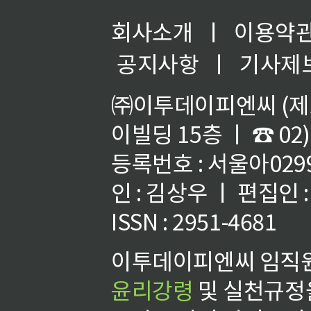
회사소개
ㅣ
이용약
공지사항
ㅣ
기사제
㈜이투데이피엔씨 (제호
이빌딩 15층 ㅣ ☎ 02)
등록번호 : 서울아02992
인 : 김상우 ㅣ 편집인
ISSN : 2951-4681
이투데이피엔씨 임직원
윤리강령
및 실천규정을