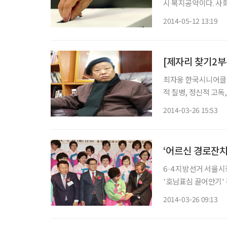
시 복지공약이다. 사
은 속고 또 속으면서도 복지에
2014-05-12 13:19
인 공약 남발을 부추
최자웅 한국시니어클럽협회 회
적 질병, 정신적 고독
데 시니어들에게 가장
2014-03-26 15:53
가 없는 한 시니어들
‘어르신 경로잔치
6·4 지방선거 서울
'호남표심 끌어안기' 경쟁을 펼쳤다. 이날 낮 서울 
주전남 향우회·여성회
2014-03-26 09:13
했다. 이혜훈 최고위