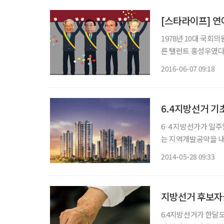
[스타라이프] 연
1978년 10대 국회의원 
른 탤런트 홍성우였다.
돼 국회의원이 된 홍성
2016-06-07 09:18
이후 배우 최무룡, 신
6.4지방선거 
6·4 지방선가가 일
는 지역개발공약을 내놓
단체 선거에서는 서울
2014-05-28 09:33
적인 생활에 영향을 
치단
지방선거 후보자들
6.4지방선거가 한달도 채 안 남았다. 여느 선거와 마