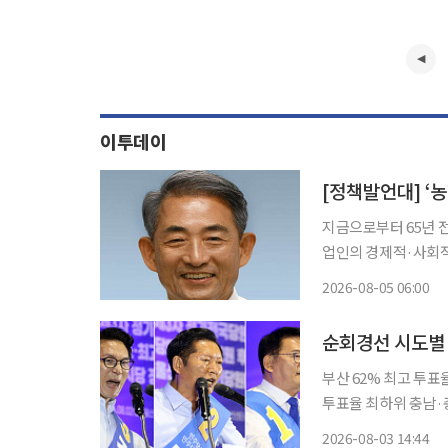
이투데이
[정책발언대] ‘농
지금으로부터 65년 
업인의 경제적·사회적
높이는 것을 법의 목
2026-08-05 06:00
봉사하고, 그 경제적
칙
순회경선 시도별
부산 62% 최고 투표율
투표율 최하위 충남·
불어민주당 8·17 
2026-08-03 14:44