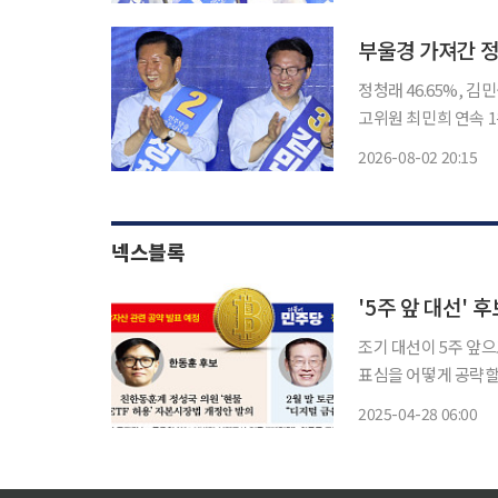
지역이 대체로 겹친 것
부울경 가져간 정
정청래 46.65%, 
고위원 최민희 연속 1위…순위 충청 그대로 
정청래 후보가 부산·
2026-08-02 20:15
에서 김민석 후보에게 
넥스블록
조기 대선이 5주 앞
표심을 어떻게 공략할
많지 않지만, 더불어
2025-04-28 06:00