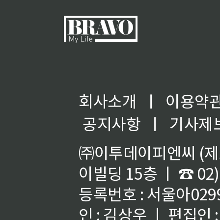
회사소개
ㅣ
이용약
공지사항
ㅣ
기사제
㈜이투데이피엔씨 (제호
이빌딩 15층 ㅣ ☎ 02)
등록번호 : 서울아02992
인 : 김상우 ㅣ 편집인