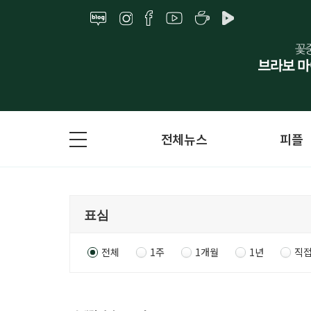
전체뉴스
피플
전체
1주
1개월
1년
직