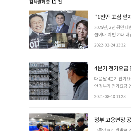
검색결과 총
11
건
"1천만 표심 얻
2025년, 3년 뒤면 
셈이다. 이번 20대 대
력이 더 커질 전망이다
2022-02-24 13:32
보들이 노인 유권자들
4분기 전기요금 
다음 달 4분기 전기요
안 정부가 전기요금 
는 상황이다. 그런데 물가 
2021-08-10 11:23
부터는 일반가구 전기
정부 고용연장 
그동안 여러 반발로 