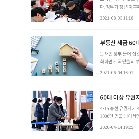
다. 정부가 정년 이
비 중인 것으로 확인됐다. 세계일보 보도에 따르면 고용노동부 산하 한국고용정
2021-08-06 11:18
월부터 고용연장 문제
부동산 세금 60대
문재인 정부 들어 집값
화하면서 국민들의 부동
적'에 따르면 지난해 재
2021-06-04 16:01
9.9
60대 이상 유권자
4·15 총선 유권자가
1000만 명을 넘어
면, 21대 총선 유권자
2020-04-14 19:25
장 많은 증가 폭을 보