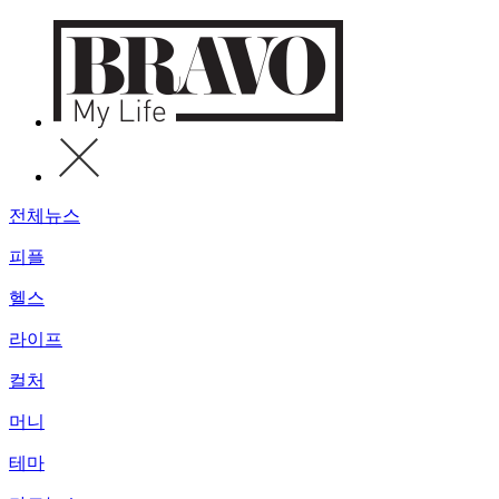
전체뉴스
피플
헬스
라이프
컬처
머니
테마