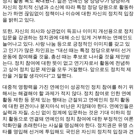
정치 활동 폭도 확대됐다. 젊은 연예인 중 상당수가 당당하게
자신의 정치적 신념과 소신에 따라 특정 정당 당원으로 활동하
는가 하면 끊임없이 정책이나 이슈에 대한 자신의 정치적 입장
을 밝히고 있다.
또한, 자신의 의사와 상관없이 득표나 이미지 개선용으로 정치
입문을 강권하는 정치권에 대해 소신 있게 거부하는 연예인도
늘어나고 있다. 사랑 나눔 등으로 긍정적인 이미지를 갖고 있
고 인기가 많은 차인표는 “대선 때는 특정 정당으로부터 선거
운동에 참여해줄 것을, 총선 때는 후보로 나서줄 것을 제안받
는다. 정치 참여에 대한 뜻이 없고 연기자로서 활동에 전념하
고 싶어 정치 입문 제안을 모두 거절했다. 앞으로도 정치적 제
안을 거절할 생각이다”고 말했다.
대중적 영향력을 가진 연예인이 성공적인 정치 참여를 하기 위
해서는 해결해야 할 과제가 적지 않다. 정치 참여로 인한 연예
활동 제한 등 문제 있는 행태는 근절되고 연예인의 정치 활동
에 대한 편견이나 묻지마식 비난은 지양돼야 한다. 연예인들은
실력과 자질, 소신 없이 정계에 입문하는 것은 기대 이하의 정
치 활동으로 연결돼 연예인의 정치 참여에 대한 부정적인 여론
악화만을 초래한다는 사실을 명심해야 한다. 정치권은 유명 스
타를 영입해 선거에 투입해도 국민은 자신의 정치적 입장과 견