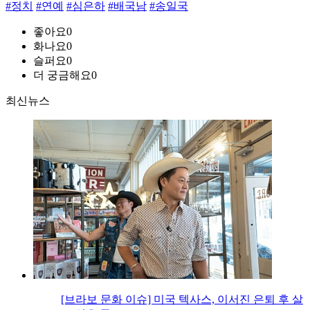
#정치
#연예
#심은하
#배국남
#송일국
좋아요
0
화나요
0
슬퍼요
0
더 궁금해요
0
최신뉴스
[브라보 문화 이슈] 미국 텍사스, 이서진 은퇴 후 살