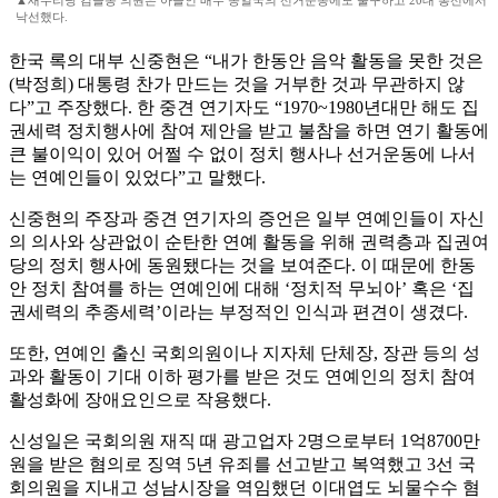
▲새누리당 김을동 의원은 아들인 배우 송일국의 선거운동에도 불구하고 20대 총선에서
낙선했다.
한국 록의 대부 신중현은 “내가 한동안 음악 활동을 못한 것은
(박정희) 대통령 찬가 만드는 것을 거부한 것과 무관하지 않
다”고 주장했다. 한 중견 연기자도 “1970~1980년대만 해도 집
권세력 정치행사에 참여 제안을 받고 불참을 하면 연기 활동에
큰 불이익이 있어 어쩔 수 없이 정치 행사나 선거운동에 나서
는 연예인들이 있었다”고 말했다.
신중현의 주장과 중견 연기자의 증언은 일부 연예인들이 자신
의 의사와 상관없이 순탄한 연예 활동을 위해 권력층과 집권여
당의 정치 행사에 동원됐다는 것을 보여준다. 이 때문에 한동
안 정치 참여를 하는 연예인에 대해 ‘정치적 무뇌아’ 혹은 ‘집
권세력의 추종세력’이라는 부정적인 인식과 편견이 생겼다.
또한, 연예인 출신 국회의원이나 지자체 단체장, 장관 등의 성
과와 활동이 기대 이하 평가를 받은 것도 연예인의 정치 참여
활성화에 장애요인으로 작용했다.
신성일은 국회의원 재직 때 광고업자 2명으로부터 1억8700만
원을 받은 혐의로 징역 5년 유죄를 선고받고 복역했고 3선 국
회의원을 지내고 성남시장을 역임했던 이대엽도 뇌물수수 혐