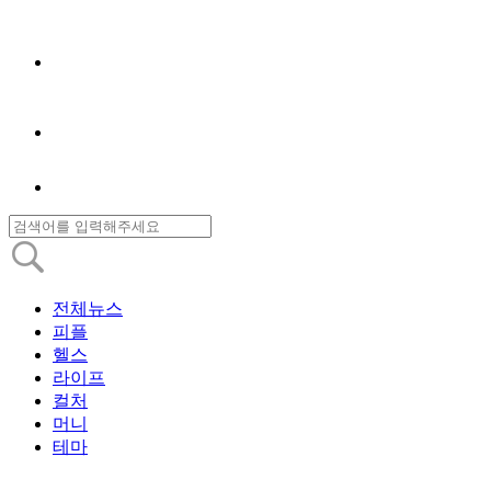
전체뉴스
피플
헬스
라이프
컬처
머니
테마