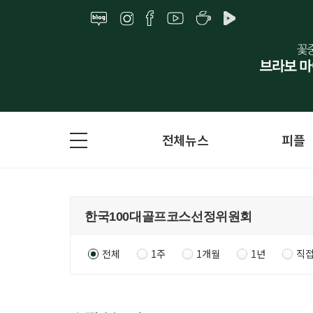
전체뉴스
피플
전체
1주
1개월
1년
직