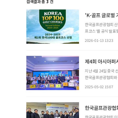
검색결과 총
3
건
'K-골프 글로벌
한국골프관광협회 산하 
프코스’를 공식 발표했
‘2022~2023 제1
2026-01-13 13:23
째 발표 역시 한국 
제4회 아시아퍼시
지난 4월 24일 중국
한국골프관광협회와 
8500여 개 골프코스
2025-05-02 15:07
한국골프관광협회
한국골프관광협회 미국