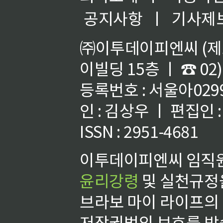
공지사항
ㅣ
기사제
㈜이투데이피엔씨 (제호
이빌딩 15층 ㅣ ☎ 02)
등록번호 : 서울아02992
인 : 김상우 ㅣ 편집인
ISSN : 2951-4681
이투데이피엔씨 임직원
윤리강령
및 실천규정을
브라보 마이 라이프의
저작권법의 보호를 받