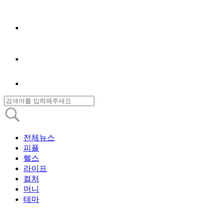
전체뉴스
피플
헬스
라이프
컬처
머니
테마