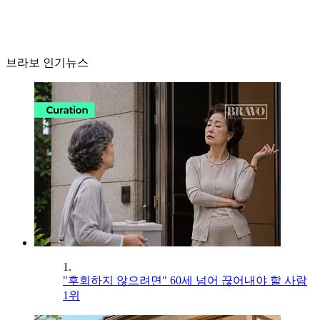
브라보 인기뉴스
1.
"후회하지 않으려면" 60세 넘어 끊어내야 할 사람
1위