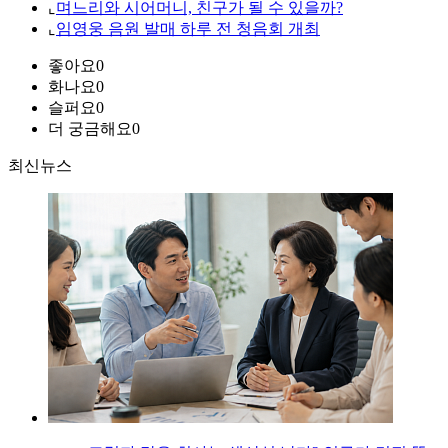
⌞
며느리와 시어머니, 친구가 될 수 있을까?
⌞
임영웅 음원 발매 하루 전 청음회 개최
좋아요
0
화나요
0
슬퍼요
0
더 궁금해요
0
최신뉴스