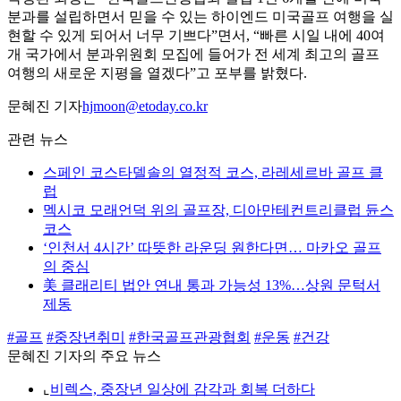
분과를 설립하면서 믿을 수 있는 하이엔드 미국골프 여행을 실
현할 수 있게 되어서 너무 기쁘다”면서, “빠른 시일 내에 40여
개 국가에서 분과위원회 모집에 들어가 전 세계 최고의 골프
여행의 새로운 지평을 열겠다”고 포부를 밝혔다.
문혜진 기자
hjmoon@etoday.co.kr
관련 뉴스
스페인 코스타델솔의 열정적 코스, 라레세르바 골프 클
럽
멕시코 모래언덕 위의 골프장, 디아만테컨트리클럽 듄스
코스
‘인천서 4시간’ 따뜻한 라운딩 원한다면… 마카오 골프
의 중심
美 클래리티 법안 연내 통과 가능성 13%…상원 문턱서
제동
#골프
#중장년취미
#한국골프관광협회
#운동
#건강
문혜진 기자의 주요 뉴스
⌞
비렉스, 중장년 일상에 감각과 회복 더하다