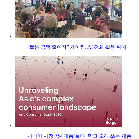
“돌봄 공백 줄이자” 케어링, AI 전화 활용 확대
시니어 시장, ‘싼 제품’보다 ‘믿고 오래 쓰는 제품’