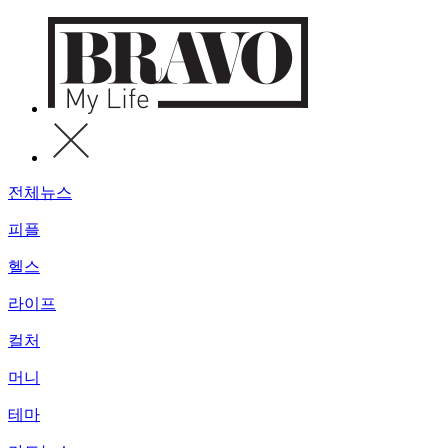
전체뉴스
피플
헬스
라이프
컬처
머니
테마