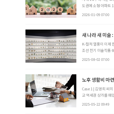
도권에 소형 아파트 
임대를 주고 있다. 이
2026-01-09 07:00
반기부터 강화된 규제 
새 나라 새 미술 
K-컬처 열풍이 이제
조선 전기 미술작품 
히 자리매김했다. 서울 국립중앙박물관은 조선 건국과 동시에 꽃피운 15~16세기 미술의 정수
2025-08-02 07:00
를 한곳에 집중시켰다.
노후 생활비 마련
Case 1 | 김영희 씨의 상가 투자 60세 은퇴자인 김영희(가명) 씨는 퇴직금 3억 원으로 서울 근
교 역세권 상가를 매입
떠나며 6개월간 공실
2025-05-22 09:49
상가 투자의 높은 수