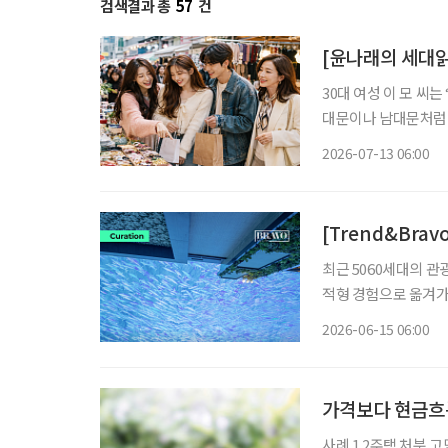
검색결과 총
57
건
[윤나래의 세대읽
30대 여성 이 모 씨
대문이나 남대문처럼 
인 쇼핑을 주로 이용했
2026-07-13 06:00
친구들과도 ‘시장 한
[Trend&Brav
최근 5060세대의 
적형 경험으로 옮겨가
호기심을 채우는 공간을 선호하는 흐름이다.
2026-06-15 06:00
통신 데이터 기준, 5
가격보다 현금흐
사례 1 2주택 처분 고민, 이두집 씨 은퇴 3년 차 이두집(67, 가명) 씨는 서울에 아파트 1채, 수