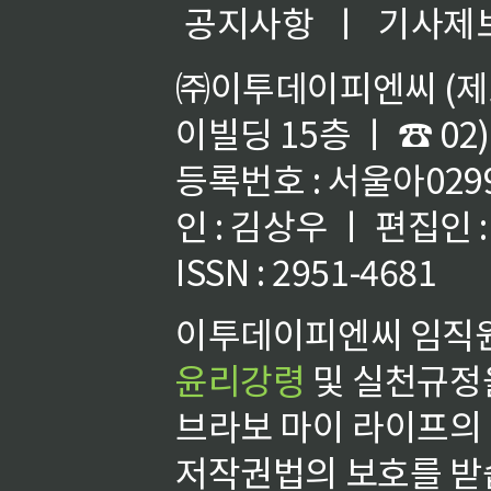
공지사항
ㅣ
기사제
㈜이투데이피엔씨 (제호
이빌딩 15층 ㅣ ☎ 02)
등록번호 : 서울아02992
인 : 김상우 ㅣ 편집인
ISSN : 2951-4681
이투데이피엔씨 임직원
윤리강령
및 실천규정을
브라보 마이 라이프의
저작권법의 보호를 받