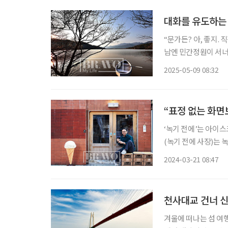
대화를 유도하는 
“문가든? 아, 좋지. 
남엔 민간정원이 서너 
로운 수종들의 경연을 
2025-05-09 08:32
원? 나무들과 마주 
“표정 없는 화면
‘녹기 전에’는 아이
(녹기 전에 사장)는
시간을 음미하길 바란다
2024-03-21 08:47
천사대교 건너 신
겨울에 떠나는 섬 여