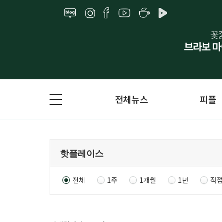
전체뉴스
피플
전체
1주
1개월
1년
직