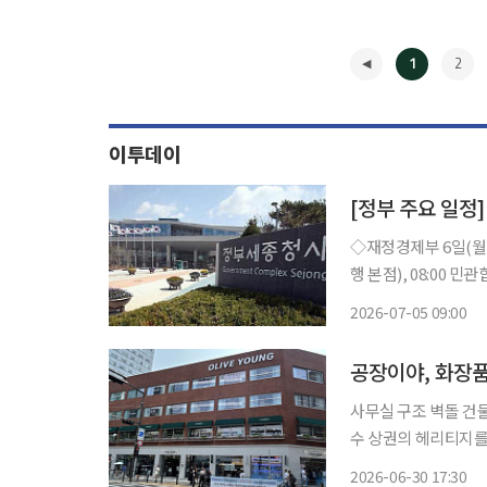
1
2
이투데이
[정부 주요 일정]
◇재정경제부 6일(월) △경제부총리 07:35 24시간 외환시장 개장 계기 딜링룸 방문(하나은
행 본점), 08:00 민관합
24시간 개장 계기, 외환딜링룸 현장방문 △민관합
2026-07-05 09:00
◀
사무실 구조 벽돌 건물
수 상권의 헤리티지를
발전해 현재 국내 최
2026-06-30 17:30