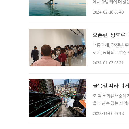
에서 해방되어 더 많은
한 섬과 바다로 둘러
2024-02-16 08:40
하지만 막상 들어서면
오픈런·탕후루·
청룡의 해, 갑진년(甲
로서, 동쪽의 수호신
을 나타낸다. 특히 
2024-01-03 08:21
있다. 올해가 건강미 
골목길 따라 과거
‘지역 문화유산 순례
을 만날 수 있는 지
이야기를 서비스하는 
2023-11-06 09:18
인할