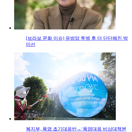
[브라보 문화 이슈] 유방암 투병 후 더 단단해진 박
미선
복지부, 폭염 초기대응반→‘폭염대응 비상대책본