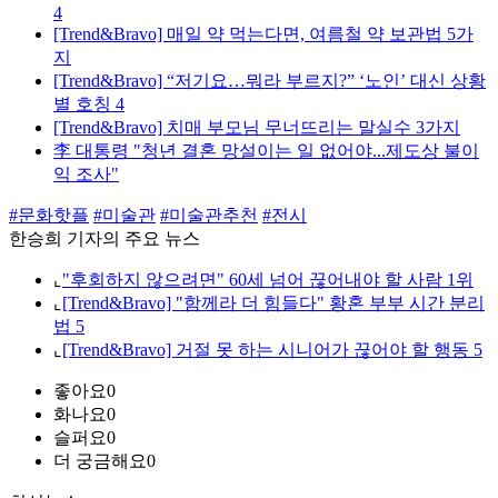
4
[Trend&Bravo] 매일 약 먹는다면, 여름철 약 보관법 5가
지
[Trend&Bravo] “저기요…뭐라 부르지?” ‘노인’ 대신 상황
별 호칭 4
[Trend&Bravo] 치매 부모님 무너뜨리는 말실수 3가지
李 대통령 "청년 결혼 망설이는 일 없어야...제도상 불이
익 조사"
#문화핫플
#미술관
#미술관추천
#전시
한승희 기자의 주요 뉴스
⌞
"후회하지 않으려면" 60세 넘어 끊어내야 할 사람 1위
⌞
[Trend&Bravo] "함께라 더 힘들다" 황혼 부부 시간 분리
법 5
⌞
[Trend&Bravo] 거절 못 하는 시니어가 끊어야 할 행동 5
좋아요
0
화나요
0
슬퍼요
0
더 궁금해요
0