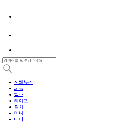
전체뉴스
피플
헬스
라이프
컬처
머니
테마