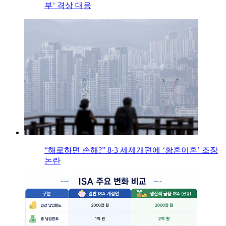
부’ 격상 대응
“해로하면 손해?” 8·3 세제개편에 ‘황혼이혼’ 조장
논란