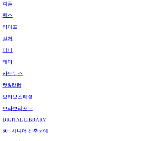
피플
헬스
라이프
컬처
머니
테마
카드뉴스
컷&칼럼
브라보스페셜
브라보리포트
DIGITAL LIBRARY
50+ 시니어 신춘문예