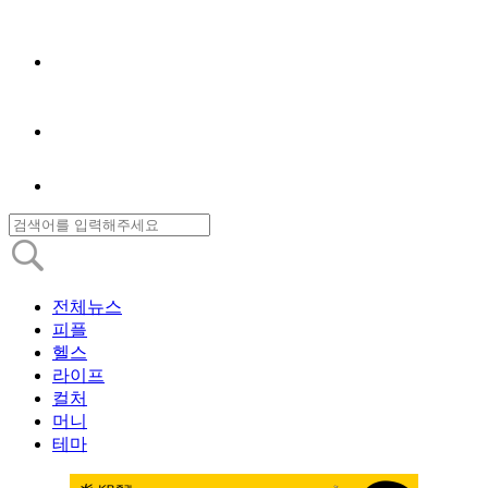
전체뉴스
피플
헬스
라이프
컬처
머니
테마