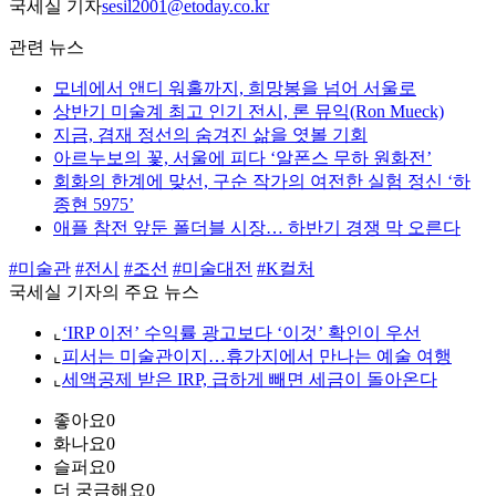
국세실 기자
sesil2001@etoday.co.kr
관련 뉴스
모네에서 앤디 워홀까지, 희망봉을 넘어 서울로
상반기 미술계 최고 인기 전시, 론 뮤익(Ron Mueck)
지금, 겸재 정선의 숨겨진 삶을 엿볼 기회
아르누보의 꽃, 서울에 피다 ‘알폰스 무하 원화전’
회화의 한계에 맞선, 구순 작가의 여전한 실험 정신 ‘하
종현 5975’
애플 참전 앞둔 폴더블 시장… 하반기 경쟁 막 오른다
#미술관
#전시
#조선
#미술대전
#K컬처
국세실 기자의 주요 뉴스
⌞
‘IRP 이전’ 수익률 광고보다 ‘이것’ 확인이 우선
⌞
피서는 미술관이지…휴가지에서 만나는 예술 여행
⌞
세액공제 받은 IRP, 급하게 빼면 세금이 돌아온다
좋아요
0
화나요
0
슬퍼요
0
더 궁금해요
0