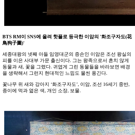
BTS RM이 SNS에 올려 핫플로 등극한 이암의 '화조구자도(花
鳥狗子圖)'
세종대왕의 넷째 아들 임영대군의 증손인 이암은 조선 왕실의
피를 이은 사대부 가문 출신이다. 그는 왕족으로서 흔치 않게
동물과 새, 꽃을 그렸다. 귀엽게 그린 동물들을 바라보면 배경
을 생략해서 그런지 현대적인 느낌도 물씬 풍긴다.
꽃나무 위 새와 강아지 ‘화조구자도’, 이암, 조선 16세기 중반,
종이에 먹과 엷은 색, 개인 소장, 보물.