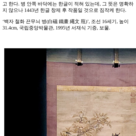
고 한다. 병 안쪽 바닥에는 한글이 적혀 있는데, 그 뜻은 명확하
지 않으나 1443년 한글 창제 후 작품일 것으로 짐작케 한다.
‘백자 철화 끈무늬 병(白磁 鐵畫 繩文 甁)’, 조선 16세기, 높이
31.4cm, 국립중앙박물관, 1995년 서재식 기증, 보물.