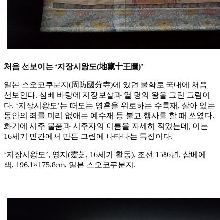
처음 선보이는 ‘지장시왕도(地藏十王圖)’
일본 스오코쿠분지(周防國分寺)에 있던 불화로 국내에 처음
선보인다. 삼베 바탕에 지장보살과 열 명의 왕을 그린 그림이
다. ‘지장시왕도’는 떠도는 영혼을 위로하는 수륙재, 살아 있는
동안의 죄를 미리 없애는 예수재 등 불교 행사를 할 때 쓰였다.
화기에 시주 물품과 시주자의 이름을 자세히 적었는데, 이는
16세기 민간에서 만든 그림에 나타나는 특징이다.
‘지장시왕도’, 영지(靈芝, 16세기 활동), 조선 1586년, 삼베에
색, 196.1×175.8cm, 일본 스오코쿠분지.