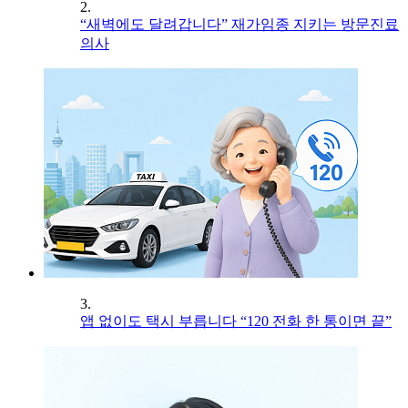
2.
“새벽에도 달려갑니다” 재가임종 지키는 방문진료
의사
3.
앱 없이도 택시 부릅니다 “120 전화 한 통이면 끝”