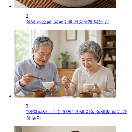
2.
설탕 vs 소금, 콩국수를 건강하게 먹는 법
3.
“아침식사는 든든하게” 70세 이상 식생활 점수 가
장 높아