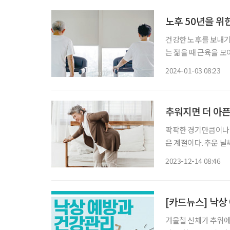
노후 50년을 위
건강한 노후를 보내기
는 젊을 때 근육을 
났다. 정희원 서울아
2024-01-03 08:23
요한 것은 근육”이라고
추워지면 더 아픈
팍팍한 경기만큼이나 
은 계절이다. 추운 날
리에 뻐근함과 통증이
2023-12-14 08:46
을 외부로 빼앗기지 
[카드뉴스] 낙상
겨울철 신체가 추위에