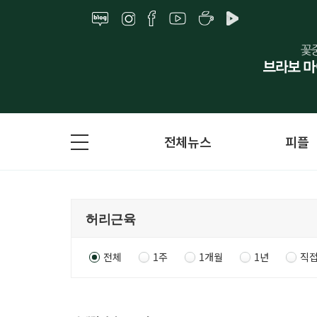
전체뉴스
피플
전체
1주
1개월
1년
직