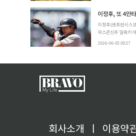
리와 여가 활동을 위
이정후, 또 4안타
이정후(샌프란시스코 자이언
위스콘신주 밀워키 
원정 경기에 5번 타자 
2026-06-05 09:27
로 이정후는 12경기 
회사소개
ㅣ
이용약