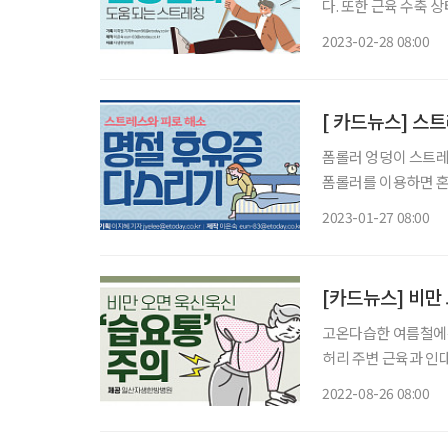
다. 또한 근육 수축 
로 관절과 근육의 긴
2023-02-28 08:00
[ 카드뉴스] 스
폼롤러 엉덩이 스트레
폼롤러를 이용하면 혼자 풀기 힘
손각락 사이 위치한 혈
2023-01-27 08:00
에 도움을 준다.
[카드뉴스] 비만 
고온다습한 여름철에는
허리 주변 근육과 인
치료와 관리가 필요할까? 1 가슴 들어 올리기 스트레칭 허리를 뒤로 젖혀 허리
2022-08-26 08:00
스크에 가해지는 압