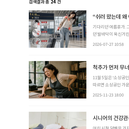
검색결과 총
24
건
“쉬러 왔는데 왜
기다리던 여름휴가. 
던 발바닥이 욱신거린
진다. 어렵사리 떠난 여행에서
2026-07-27 10:58
는 ‘레저 시크니스(Lei
척추가 먼저 무
11월 5일은 ‘소상공
따르면 소상공인 가운데 
결과적으로 소상공인의 절반 이상이
2025-11-23 18:00
중을 차지했고, 숙박·
시니어의 건강관
어린 시절 덤벨을 가지