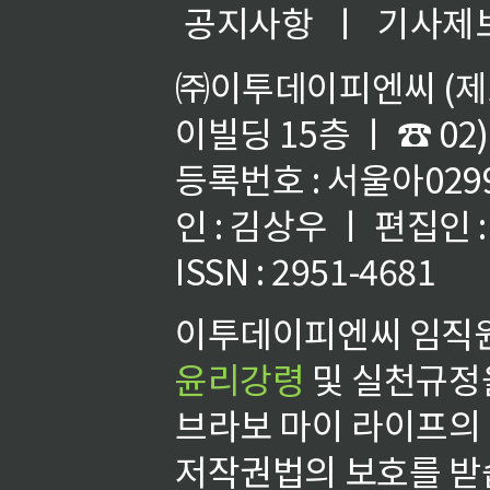
공지사항
ㅣ
기사제
㈜이투데이피엔씨 (제호
이빌딩 15층 ㅣ ☎ 02)
등록번호 : 서울아02992
인 : 김상우 ㅣ 편집인
ISSN : 2951-4681
이투데이피엔씨 임직원
윤리강령
및 실천규정을
브라보 마이 라이프의
저작권법의 보호를 받