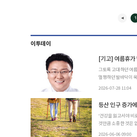
1
이투데이
[기고] 여름휴가
그토록 고대하던 여름
멀쩡하던 발바닥이 욱신거린다. 갑자기 피로가 밀려오거나 두
지 느껴진다. 비싼 
2026-07-28 11:04
이다. 이 같은 현상
등산 인구 증가
‘건강을 잃고서야 비
것만큼 소중한 것은 
쏙)’을 통해 일상생활에
2026-06-06 09:00