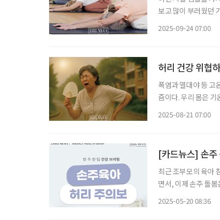
보고 많이 부러웠던 
하는 데는 마음이 동
2025-09-24 07:00
허리 건강 위협하
폭염과 열대야 등 고
즘이다. 우리 몸은 기
작동한다. 하지만 무
2025-08-21 07:00
자율신경계나 내분비계
[카드뉴스] 손주 
최근 조부모의 육아 
면서, 이제 손주 돌봄
를 하루에도 수차례 안
2025-05-20 08:36
제 의학 학술지 Spi