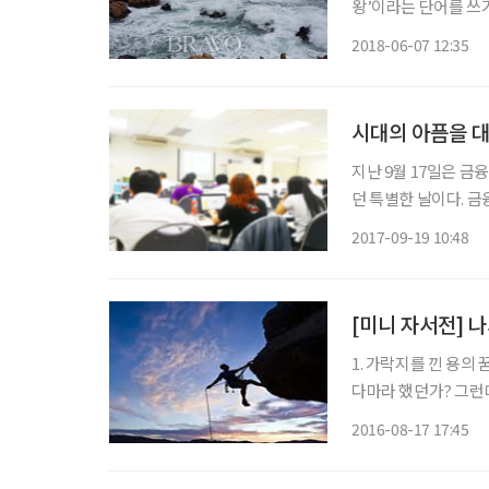
왕’이라는 단어를 쓰기
텨내고 있는 소나무 
2018-06-07 12:35
시대의 아픔을 
지난 9월 17일은 
던 특별한 날이다. 
일이었다. 신용상담사
2017-09-19 10:48
자격증이 되었다. 이미
합
[미니 자서전] 나
1. 가락지를 낀 용의 꿈 필자가 이 세상에 태어나기 전 나의 할아버지는 용꿈을 꾸셨단다.
다마라 했던가? 그런데 자세히 보니 용의 다리에 가락지가 끼어 있어 그것이 무엇인지 걱정스
러웠다고 하셨다. 그
2016-08-17 17:45
남겨 두는 결심을 하고