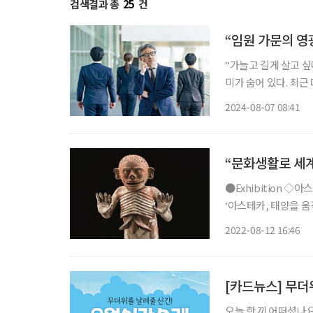
검색결과 총
25
건
“임원 가문의 영
“가늘고 길게 살고 싶
미가 숨어 있다. 최
거부 얘기도 나오고 
2024-08-07 08:41
“문화생활로 세계
●Exhibition ◇아스테카, 태양을 움직인 사람들 일정 8월 28일까지 장소 국립중앙박물관
‘아스테카, 태양을 
최한 국내 최초의 아
2022-08-12 16:46
명으로 꼽힌다. 전시
[카드뉴스] 무더
오늘 한 끼 어떠셨나