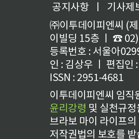
공지사항
ㅣ
기사제
㈜이투데이피엔씨 (제호
이빌딩 15층 ㅣ ☎ 02)
등록번호 : 서울아02992
인 : 김상우 ㅣ 편집인
ISSN : 2951-4681
이투데이피엔씨 임직원
윤리강령
및 실천규정을
브라보 마이 라이프의
저작권법의 보호를 받