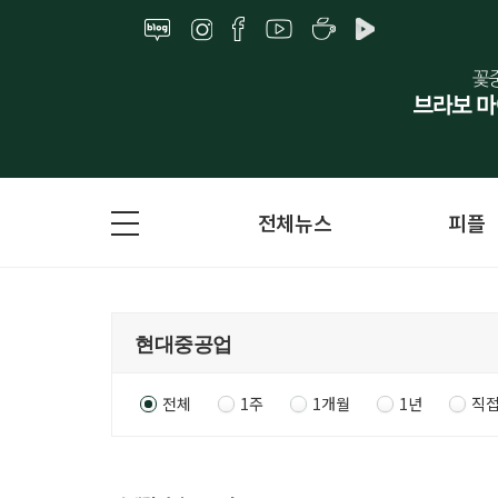
전체뉴스
피플
전체
1주
1개월
1년
직