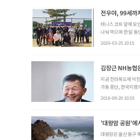
전우야, 99세까
테니스 코트 앞에 모인
나눠 먹으며 한 달 동
했으니 올해로 딱 6년
2020-03-25 10:15
떤 일이 있어도 모여서
김장근 NH농협은
지금 전라북도에 닥친
가동 중단, 한국지엠
전반의 불안요소로 작
2018-09-20 10:33
특성상 농업의 사이즈
장근
'대왕암 공원'에
대왕암은 울산 동구 해