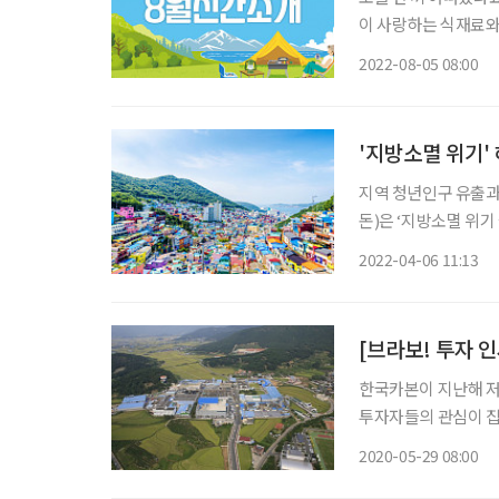
이 사랑하는 식재료와
이야기, 직접 맛보고 검증한 맛집 23
2022-08-05 08:00
자는 12가지 핵심어로
'지방소멸 위기'
지역 청년인구 유출과
돈)은 ‘지방소멸 위기
기를 극복할 해법을 제시했다. 4차 산업혁명과 인구감소, 제조업
2022-04-06 11:13
가 감소하고 청년인구
[브라보! 투자 
한국카본이 지난해 저
투자자들의 관심이 집
선 물량 배정 임박 등 호
2020-05-29 08:00