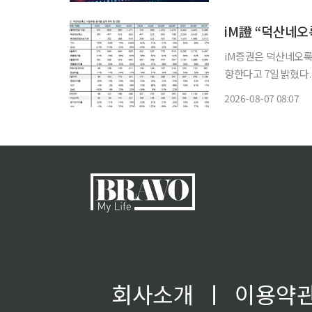
으나, 이내 하락 전환
iM證 “덕산네오
iM증권은 덕산네오룩
향한다고 7일 밝혔다. 정원석 iM증권 연구원은 “OLED 소재 본업뿐만 아니라 자회사 현대
공업터보기계의 중장
2026-08-07 08:07
조정세를 나타냈다”며
회사소개
ㅣ
이용약