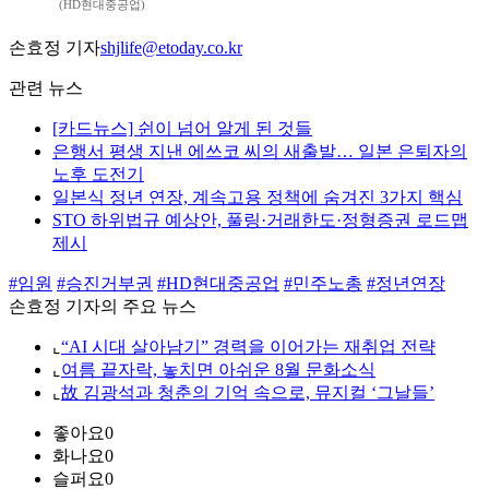
(HD현대중공업)
손효정 기자
shjlife@etoday.co.kr
관련 뉴스
[카드뉴스] 쉰이 넘어 알게 된 것들
은행서 평생 지낸 에쓰코 씨의 새출발… 일본 은퇴자의
노후 도전기
일본식 정년 연장, 계속고용 정책에 숨겨진 3가지 핵심
STO 하위법규 예상안, 풀링·거래한도·정형증권 로드맵
제시
#임원
#승진거부권
#HD현대중공업
#민주노총
#정년연장
손효정 기자의 주요 뉴스
⌞
“AI 시대 살아남기” 경력을 이어가는 재취업 전략
⌞
여름 끝자락, 놓치면 아쉬운 8월 문화소식
⌞
故 김광석과 청춘의 기억 속으로, 뮤지컬 ‘그날들’
좋아요
0
화나요
0
슬퍼요
0