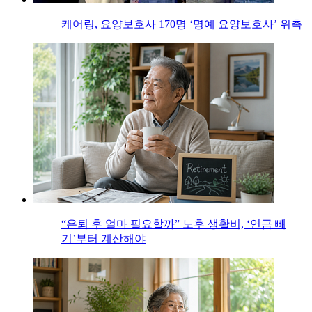
케어링, 요양보호사 170명 ‘명예 요양보호사’ 위촉
“은퇴 후 얼마 필요할까” 노후 생활비, ‘연금 빼
기’부터 계산해야