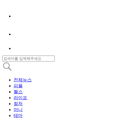
전체뉴스
피플
헬스
라이프
컬처
머니
테마