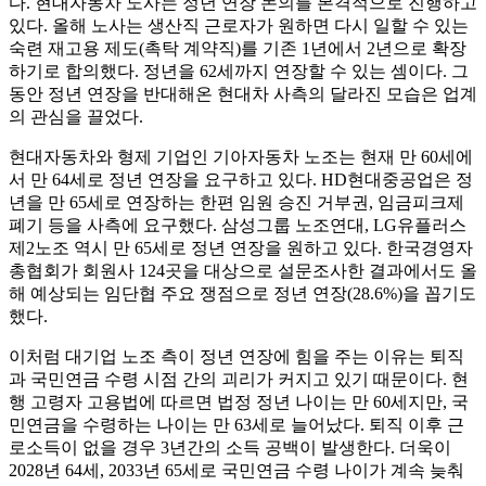
다. 현대자동차 노사는 정년 연장 논의를 본격적으로 진행하고
있다. 올해 노사는 생산직 근로자가 원하면 다시 일할 수 있는
숙련 재고용 제도(촉탁 계약직)를 기존 1년에서 2년으로 확장
하기로 합의했다. 정년을 62세까지 연장할 수 있는 셈이다. 그
동안 정년 연장을 반대해온 현대차 사측의 달라진 모습은 업계
의 관심을 끌었다.
현대자동차와 형제 기업인 기아자동차 노조는 현재 만 60세에
서 만 64세로 정년 연장을 요구하고 있다. HD현대중공업은 정
년을 만 65세로 연장하는 한편 임원 승진 거부권, 임금피크제
폐기 등을 사측에 요구했다. 삼성그룹 노조연대, LG유플러스
제2노조 역시 만 65세로 정년 연장을 원하고 있다. 한국경영자
총협회가 회원사 124곳을 대상으로 설문조사한 결과에서도 올
해 예상되는 임단협 주요 쟁점으로 정년 연장(28.6%)을 꼽기도
했다.
이처럼 대기업 노조 측이 정년 연장에 힘을 주는 이유는 퇴직
과 국민연금 수령 시점 간의 괴리가 커지고 있기 때문이다. 현
행 고령자 고용법에 따르면 법정 정년 나이는 만 60세지만, 국
민연금을 수령하는 나이는 만 63세로 늘어났다. 퇴직 이후 근
로소득이 없을 경우 3년간의 소득 공백이 발생한다. 더욱이
2028년 64세, 2033년 65세로 국민연금 수령 나이가 계속 늦춰