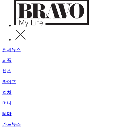
전체뉴스
피플
헬스
라이프
컬처
머니
테마
카드뉴스