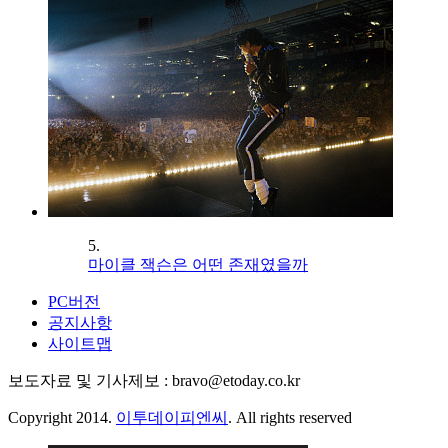
5.
마이클 잭슨은 어떤 존재였을까
PC버전
공지사항
사이트맵
보도자료 및 기사제보 : bravo@etoday.co.kr
Copyright 2014.
이투데이피엔씨
. All rights reserved