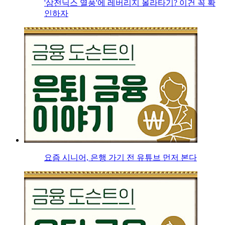
'삼전닉스 열풍'에 레버리지 올라타기? 이건 꼭 확
인하자
요즘 시니어, 은행 가기 전 유튜브 먼저 본다