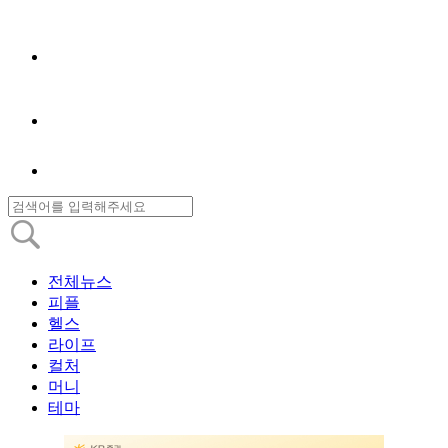
전체뉴스
피플
헬스
라이프
컬처
머니
테마