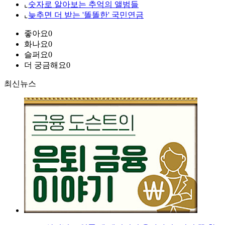
⌞
숫자로 알아보는 추억의 앨범들
⌞
늦추면 더 받는 '똘똘한' 국민연금
좋아요
0
화나요
0
슬퍼요
0
더 궁금해요
0
최신뉴스