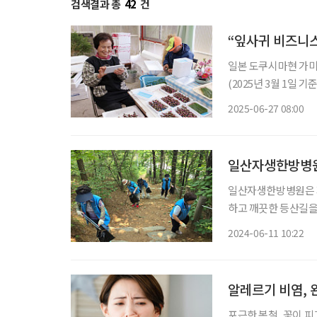
검색결과 총
42
건
“잎사귀 비즈니
일본 도쿠시마현 가미
(2025년 3월 1일 
가 가장 심각한 지역으
2025-06-27 08:00
그 중심에는 ‘잎사귀
일산자생한방병원,
일산자생한방병원은 지
하고 깨끗한 등산길을
달성을 목표로 하는 
2024-06-11 10:22
날 일산자생한방병원 
알레르기 비염, 
포근한 봄철, 꽃이 