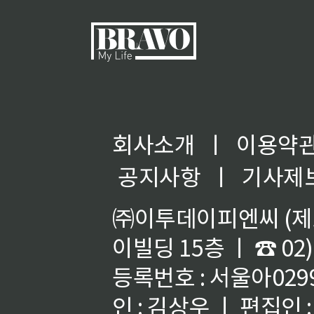
회사소개
ㅣ
이용약
공지사항
ㅣ
기사제
㈜이투데이피엔씨 (제호
이빌딩 15층 ㅣ ☎ 02)
등록번호 : 서울아02992
인 : 김상우 ㅣ 편집인