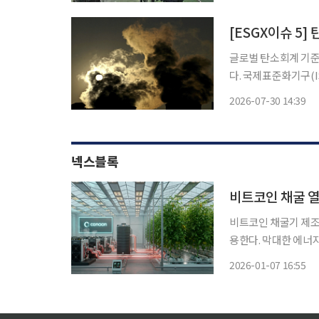
[ESGX이슈 5
글로벌 탄소회계 기준
다. 국제표준화기구(
하나로 통합하기로 했
2026-07-30 14:39
면서 대규모 출력 제
가
넥스블록
비트코인 채굴 열
비트코인 채굴기 제조사
용한다. 막대한 에너
례로써 업계의 주목 받는 중이다. 카난은 6일(현지시간) 
2026-01-07 16:55
인베스트먼트(Bitfore