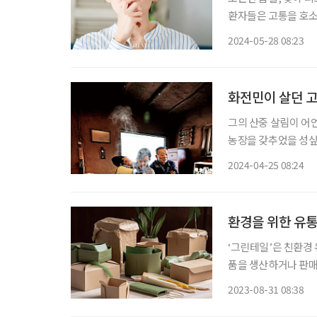
환자들은 고통을 호소
10~30%에 이를 정
2024-05-28 08:23
염에 대한 궁금증을 
화전민이 살던 
그의 산중 살림이 어언
농장을 갖추었을 성싶
화전민이 살았다는 집부
2024-04-25 08:24
그렇다면 천하태평 게
환경을 위한 유통
‘그린테일’은 친환경 유
품을 생산하거나 판매
해지면서 친환경 제품
2023-08-31 08:38