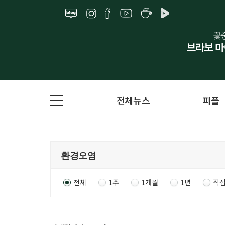
전체뉴스
피플
전체
1주
1개월
1년
직