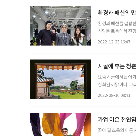
환경과 패션의 만
환경과 패션을 결합한
신당동 르돔에서 진행된 ‘
지구를 살리자’라는 
2022-12-23 16:47
즈(Whysocerealz
시골에 부는 청춘
요즘 시골에서는 아기
심화된 까닭이다. 그
다. 일자리 부족과 주택난을 피해 ‘
2022-08-16 08:41
가업 이은 천연염
꽃이 필 즈음의 이른 