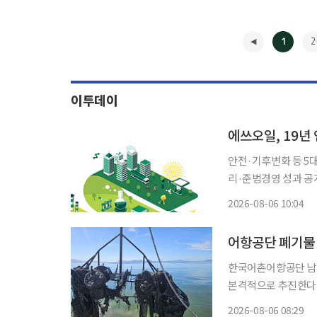
1
2
이투데이
에쓰오일, 19년
안전·기후변화 등 5
리·준법경영 성과 공개 S-OIL(에쓰오일)이 환경·사회·지배구조 분야의 주요 성과
‘2025 ESG 보고서
2026-08-06 10:04
다. 이번 보고서는
◀
어항공단 폐기물 
한국어촌어항공단 남서
본격적으로 추진한다고 6일 밝혔다. 이 사업은 장흥
받아 시행한다는 것. 실제 양식어장 내 침적폐기물을 수거·처리해 어장 환경을 개선하고 해양
2026-08-06 08:29