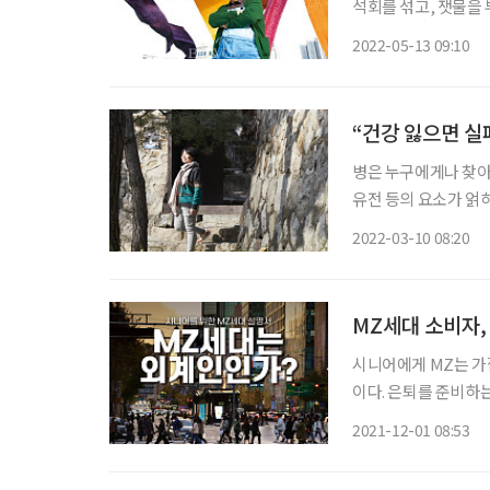
석회를 섞고, 잿물을
쪽물에 담갔다 빼는 과정
2022-05-13 09:10
아낸다. 철 따라 탈바
“건강 잃으면 실
병은 누구에게나 찾아
유전 등의 요소가 얽혀
무엇이 문제인지’를 밝
2022-03-10 08:20
한진희 다른몸들 대표
MZ세대 소비자,
시니어에게 MZ는 가
이다. 은퇴를 준비하
한다. 소비를 통해서
2021-12-01 08:53
‘가치 소비’를 지향하