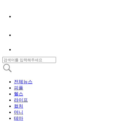
전체뉴스
피플
헬스
라이프
컬처
머니
테마