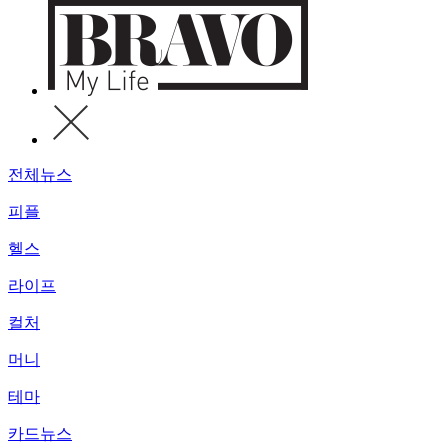
전체뉴스
피플
헬스
라이프
컬처
머니
테마
카드뉴스