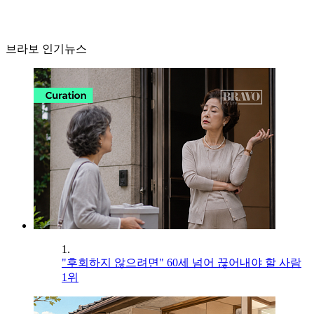
브라보 인기뉴스
1.
"후회하지 않으려면" 60세 넘어 끊어내야 할 사람
1위