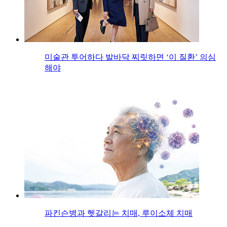
미술관 투어하다 발바닥 찌릿하면 ‘이 질환’ 의심
해야
파킨슨병과 헷갈리는 치매, 루이소체 치매