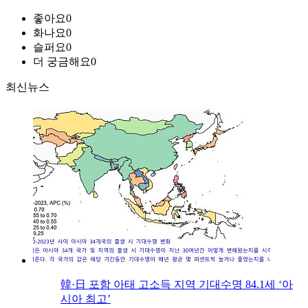
좋아요
0
화나요
0
슬퍼요
0
더 궁금해요
0
최신뉴스
韓·日 포함 아태 고소득 지역 기대수명 84.1세 ‘아
시아 최고’