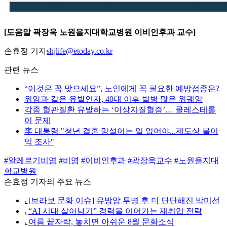
[도움말 곽장욱 노원을지대학교병원 이비인후과 교수]
손효정 기자
shjlife@etoday.co.kr
관련 뉴스
“이것은 꼭 맞으세요”, 노인에게 꼭 필요한 예방접종은?
위암과 같은 유발인자, 40대 이후 발병 많은 위궤양
각종 혈관질환 유발하는 ‘이상지질혈증’… 콜레스테롤
이 문제
李 대통령 "청년 결혼 망설이는 일 없어야...제도상 불이
익 조사"
#알레르기비염
#비염
#이비인후과
#곽장욱교수
#노원을지대
학교병원
손효정 기자의 주요 뉴스
⌞
[브라보 문화 이슈] 유방암 투병 후 더 단단해진 박미선
⌞
“AI 시대 살아남기” 경력을 이어가는 재취업 전략
⌞
여름 끝자락, 놓치면 아쉬운 8월 문화소식