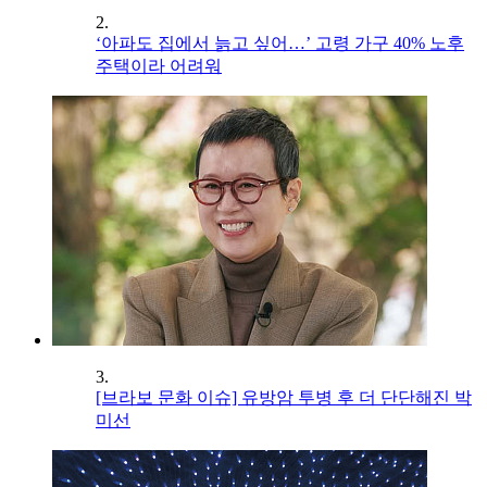
2.
‘아파도 집에서 늙고 싶어…’ 고령 가구 40% 노후
주택이라 어려워
3.
[브라보 문화 이슈] 유방암 투병 후 더 단단해진 박
미선