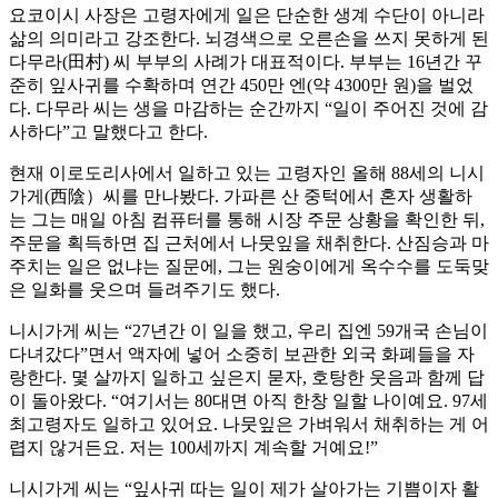
요코이시 사장은 고령자에게 일은 단순한 생계 수단이 아니라
삶의 의미라고 강조한다. 뇌경색으로 오른손을 쓰지 못하게 된
다무라(田村) 씨 부부의 사례가 대표적이다. 부부는 16년간 꾸
준히 잎사귀를 수확하며 연간 450만 엔(약 4300만 원)을 벌었
다. 다무라 씨는 생을 마감하는 순간까지 “일이 주어진 것에 감
사하다”고 말했다고 한다.
현재 이로도리사에서 일하고 있는 고령자인 올해 88세의 니시
가게(西陰）씨를 만나봤다. 가파른 산 중턱에서 혼자 생활하
는 그는 매일 아침 컴퓨터를 통해 시장 주문 상황을 확인한 뒤,
주문을 획득하면 집 근처에서 나뭇잎을 채취한다. 산짐승과 마
주치는 일은 없냐는 질문에, 그는 원숭이에게 옥수수를 도둑맞
은 일화를 웃으며 들려주기도 했다.
니시가게 씨는 “27년간 이 일을 했고, 우리 집엔 59개국 손님이
다녀갔다”면서 액자에 넣어 소중히 보관한 외국 화폐들을 자
랑한다. 몇 살까지 일하고 싶은지 묻자, 호탕한 웃음과 함께 답
이 돌아왔다. “여기서는 80대면 아직 한창 일할 나이예요. 97세
최고령자도 일하고 있어요. 나뭇잎은 가벼워서 채취하는 게 어
렵지 않거든요. 저는 100세까지 계속할 거예요!”
니시가게 씨는 “잎사귀 따는 일이 제가 살아가는 기쁨이자 활