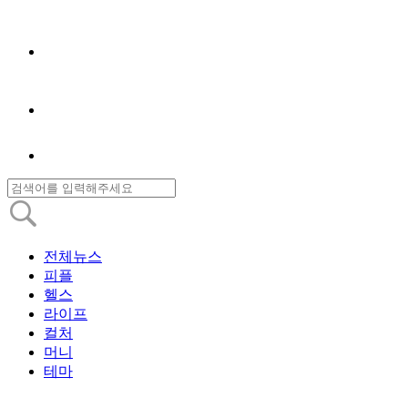
전체뉴스
피플
헬스
라이프
컬처
머니
테마