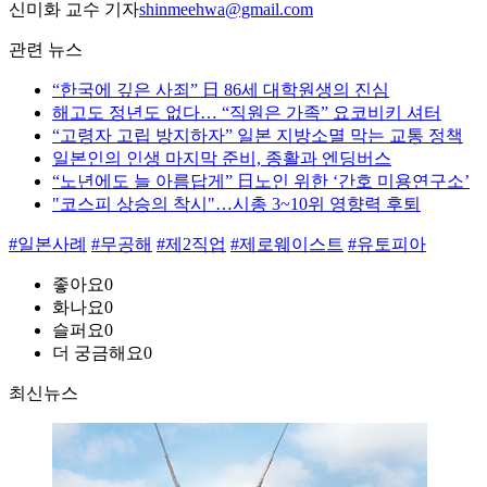
신미화 교수 기자
shinmeehwa@gmail.com
관련 뉴스
“한국에 깊은 사죄” 日 86세 대학원생의 진심
해고도 정년도 없다… “직원은 가족” 요코비키 셔터
“고령자 고립 방지하자” 일본 지방소멸 막는 교통 정책
일본인의 인생 마지막 준비, 종활과 엔딩버스
“노년에도 늘 아름답게” 日노인 위한 ‘간호 미용연구소’
"코스피 상승의 착시"…시총 3~10위 영향력 후퇴
#일본사례
#무공해
#제2직업
#제로웨이스트
#유토피아
좋아요
0
화나요
0
슬퍼요
0
더 궁금해요
0
최신뉴스