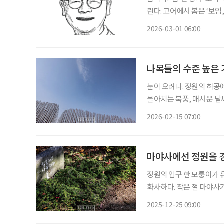
린다. 고어에서 봄은 ‘보임
에 띄게 드러나는 시기라는
2026-03-01 06:00
리말이며, 감각 동사에서 
나목들의 수준 높은 
눈이 오려나. 정원의 허공에
몰아치는 북풍, 매서운 날씨
러나 아가페정원은 아랑곳
2026-02-15 07:00
뿜는 게 아닌가. 겨울 정
마야사에선 정원을 
정원의 입구 한 모퉁이가 
화사하다. 작은 절 마야사
이 절정에 달한 날엔 감이
2025-12-25 09:00
니라 모조리 인간의 눈앞에