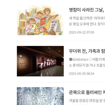
명함이 사라진 그날,
새 책을 출간하면 ‘저자와의
로 평일 오후에 한다. 참석
답과 저자 사인회 시간이 
2025-09-22 07:00
무더위 전, 가족과 
●Exhibition ◇아뜰리에 가나 : since 1975-행복은 초콜릿으로부터 일정 6월 29일까지 장
소 롯데뮤지엄 가나 초콜릿
이자 예술 작품이 되고자 
2025-06-05 08:34
대, 장르를 아우르는 현대
관목으로 둘러싸인 
겨울철 정원은 파장을 본 