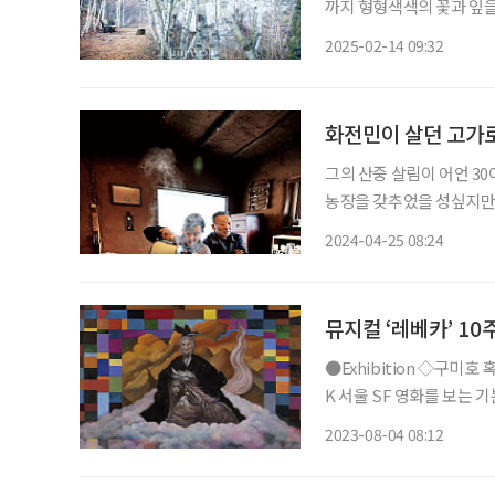
까지 형형색색의 꽃과 잎을
없다. 벌과 나비를, 또는
2025-02-14 09:32
나무들의 촌락에서 무슨 용
화전민이 살던 고가
그의 산중 살림이 어언 30
농장을 갖추었을 성싶지만 
화전민이 살았다는 집부터 옛
2024-04-25 08:24
그렇다면 천하태평 게으름
뮤지컬 ‘레베카’ 1
●Exhibition ◇구미호 혹은 우리를 호리는 것들 이야기 일정 10월 12일까지 장소 스페이스
K 서울 SF 영화를 보는 
캐나다인 작가 제이디 차(Z
2023-08-04 08:12
기’를 두고 하는 말이다.