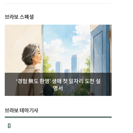
발간
브라보 스페셜
‘경험 無도 환영’ 생애 첫 일자리 도전 설
명서
브라보 테마기사
[]