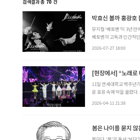
검색결과 총
70
건
박효신 볼까 홍광호 볼
뮤지컬 ‘베토벤’이 3년 
베토벤의 고독과 인간적인
배우 박효신과 홍광호가 타이틀롤을 맡아 화
2026-07-27 18:00
[현장에서] “노래로
11일 연세대학교 백주년기
운 호응 속에 막을 올렸다.
중장년 세대의 기억과 감성을 자극하는
2026-04-11 21:38
부터 분위기 
봄은 나이를 묻지 않
봄이다. ‘봄’은 동사 ‘보