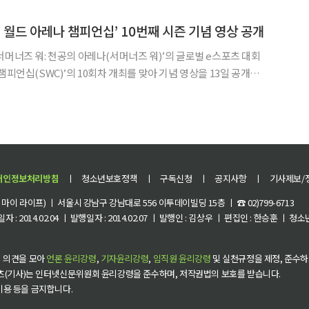
틀랜타 스타디움에서 열린 대회 준결승에서 잉글랜드를 2-1
 월드 아레나 챔피언십’ 10번째 시즌 기념 영상 공개
서머너즈 워: 천공의 아레나(서머너즈 워)’의 글로벌 e스포츠 대회
챔피언십(SWC)’의 10회차 개최를 맞아 기념 영상을 13일 공개했
피언 탄생을 앞두고 있다. 이번에 공개된 영상은
개인정보처리방침
ㅣ
청소년보호정책
ㅣ
구독신청
ㅣ
공지사항
ㅣ
기사제보/
이 라이프) ㅣ 서울시 강남구 강남대로 556 이투데이빌딩 15층 ㅣ ☎ 02)799-6713
 : 2014.02.04 ㅣ 발행일자 : 2014.02.07 ㅣ 발행인 : 김상우 ㅣ 편집인 : 한승훈 ㅣ
 의견을 모아
언론 윤리강령
,
기자윤리강령
,
임직원 윤리강령
및 실천규정을 제정, 준수하
츠(기사)는 인터넷신문위원회 윤리강령을 준수하며, 저작권법의 보호를 받습니다.
 이용 등을 금지합니다.