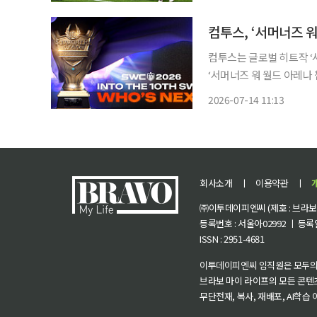
국시간) 미국 조지아주 애
컴투스, ‘서머너즈 워
컴투스는 글로벌 히트작 ‘
‘서머너즈 워 월드 아레나 
다. SWC는 단일 모바일 게임으로서 전 세계에서 10년째 개최되고 있는 장수 글로벌 e스포츠
2026-07-14 11:13
대회다. 올해 열 번째 챔
회사소개
ㅣ
이용약관
ㅣ
㈜이투데이피엔씨 (제호 : 브라보 마
등록번호 : 서울아02992 ㅣ 등록일자
ISSN : 2951-4681
이투데이피엔씨 임직원은 모두의
브라보 마이 라이프의 모든 콘텐
무단전재, 복사, 재배포, AI학습