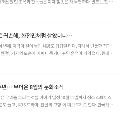
 매달았던 초목과 관목들은 이제 헐벗은 채 묵연하다. 별로 보잘 게
 꽃핀 식물에 반색하는 버릇이 있는 사람들을 유혹할 재능을 상실한
무를 볼 게 있으랴. 소나무와 측백나무가 시퍼렇게 건
로 귀촌해, 화전민처럼 살았더니…
여 년째. 이력이 길어 쌓인 내공도 겹겹일 터다. 따라서 번듯한 집과
웬걸, 거처의 모습에 애써 다듬거나 꾸민 흔적이 거의 없다. 원래
 모습 그대로다. 1000평 규모의 농장 역시 야생 초원에 가깝다.
뱅이들이 사는 집? 또는 못 말릴 자연주의자의
0주년… 무더운 8월의 문화소식
기분도 들고, KBS 드라마 ‘전설의 고향’이 떠오르기도 한다. 한국계
adie Xa)의 국내 첫 개인전 ‘구미호 혹은 우리를 호리는 것들 이야
 캐나다에서