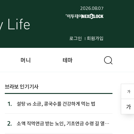
2026.08.07
로그인
회원가입
머니
테마
브라보 인기기사
가
1.
설탕 vs 소금, 콩국수를 건강하게 먹는 법
가
2.
소액 직역연금 받는 노인, 기초연금 수령 길 열린
다