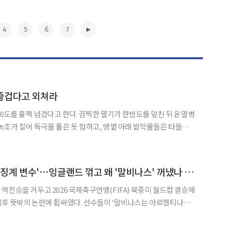
4
5
6
7
 즐겁다고 외쳐라
40도를 훌쩍 넘겼다고 한다. 끔찍한 열기가 한반도를 덮친 뒤 온열병
녹조가 짙어 독극물 풀은 듯 험하고, 땡볕 아래 밭작물들은 타들어
때 더위도 대단했다. 어는 도시에선가 새들이 날다가 기절해서 추락
볕 아래에서 몸을 쓰는 소방대원, 우체부, 택배기사, 농촌
▶
아르헨 결승 앞두고 '징계 변수'⋯잉글랜드 꺾고 왜 '말비나스' 꺼냈나 [북중미 월드컵]
역전승을 거두고 2026 국제축구연맹(FIFA) 북중미 월드컵 결승에
직후 뜻밖의 논란에 휩싸였다. 선수들이 ‘말비나스는 아르헨티나의
 그라운드에 펼쳐 보였기 때문이다. 아르헨티나는 16일(한