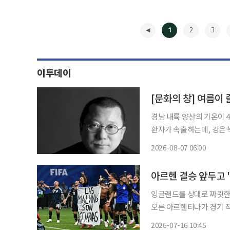
1
2
3
이투데이
[문화의 창] 여름이
경남 내륙 양산의 기온이 
환자가 속출하는데, 강은 
간다. 돌아보면 작년 이맘
2026-08-07 06:00
했다는 뉴스가 나왔다. 땡
◀
잉글랜드를 상대로 짜릿한 
오른 아르헨티나가 경기 
영토다’라는 문구가 적힌 현수막을
2026-07-16 10:45