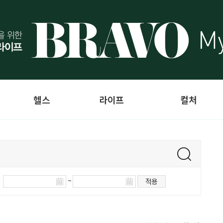
헬스
라이프
컬처
~
적용