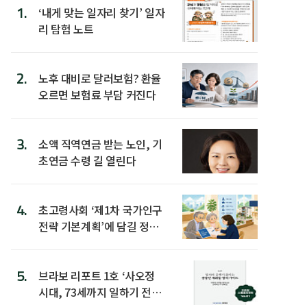
1.
‘내게 맞는 일자리 찾기’ 일자
리 탐험 노트
2.
노후 대비로 달러보험? 환율
오르면 보험료 부담 커진다
3.
소액 직역연금 받는 노인, 기
초연금 수령 길 열린다
4.
초고령사회 ‘제1차 국가인구
전략 기본계획’에 담길 정책
은
5.
브라보 리포트 1호 ‘사오정
시대, 73세까지 일하기 전략’