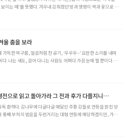
, 보이는 때’를 뜻했다. 겨우내 감춰졌던 땅과 생명이 싹과 꽃으로 눈
 데에는 설이 일치한다. 그래서 그 계절을 봄이라 불렀다. 봄은 순우
직접 파생된 드문 계절명이다. 보이지
겨울 춤을 보라
 가득한 먹구름, 얼음처럼 찬 공기, ‘우우우~’ 요란한 소리를 내며
다. 나는 새도, 걸어 다니는 사람도 어쩌다 가끔 눈에 띌 뿐이다. 그
없이 푸르러 청신하다. 상록수들이 흔전만전 성황을 이루어 초록을
원의 주도권을 틀어쥔 강자들의 위엄이라니. 저
경전으로 읽고 돌아가라 그 전과 후가 다를지니…
유독 환하다. 감나무에 다글다글 매달린 주황 감들로 연등을 밝힌 양
가 통째 부처의 법음을 두런거리는 대형 연등에 해당하겠지만, 가을
 바통을 이어받았다. 신은 말하고 싶은 진리를 어디에 숨겨놓은 게 아
 두었다던가. 매사 감 잡을 줄 아는 달인이라면,