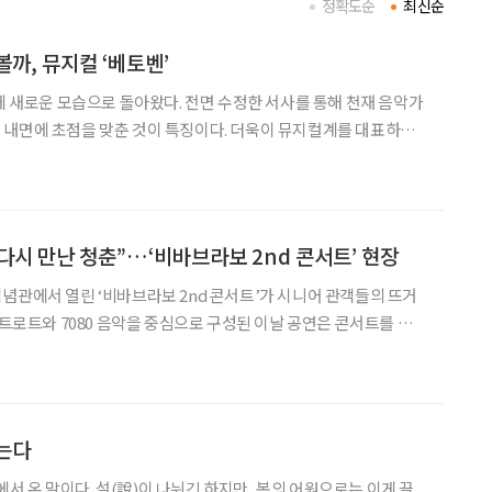
정확도순
최신순
까, 뮤지컬 ‘베토벤’
만에 새로운 모습으로 돌아왔다. 전면 수정한 서사를 통해 천재 음악가
 내면에 초점을 맞춘 것이 특징이다. 더욱이 뮤지컬계를 대표하는
제를 더했다. ◇공연 소개 일정 8월 11일까지 장
소 세종문화회관 대극장 연출 길 메머트 출연 •루드비히 반 베토
 다시 만난 청춘”…‘비바브라보 2nd 콘서트’ 현장
념관에서 열린 ‘비바브라보 2nd 콘서트’가 시니어 관객들의 뜨거
 트로트와 7080 음악을 중심으로 구성된 이날 공연은 콘서트를 넘어
 공감형 무대로 펼쳐졌다. 미스트롯3 TOP7, 첫 무대
압도 이날 오후 1시 공연은 미스트롯3 TO
는다
다’에서 온 말이다. 설(說)이 나뉘긴 하지만, 봄의 어원으로는 이게 끌