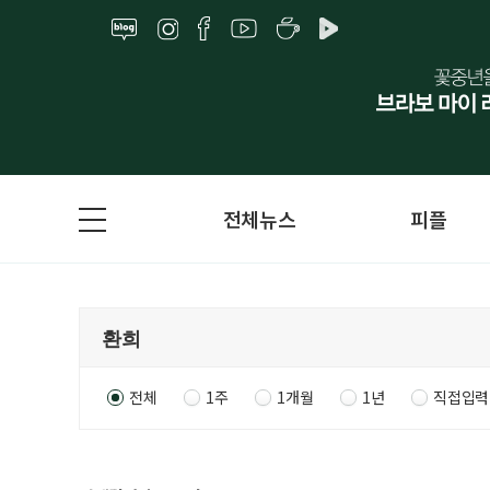
전체뉴스
피플
전체
1주
1개월
1년
직접입력