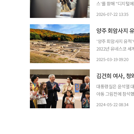
스'를 향해 "디지털
있다"고 정면 저격했다. 편리하다는 디지털 서비스가 오히려 문화 소외의 벽을 세우
2026-07-22 13:35
예리한 지적이다. 여
집
양주 회암사지 
'양주 회암사지 유적
2022년 유네스코 세계유산 잠정목록
등재신청서를 유네스
2025-03-19 09:20
대통령실은 윤석열 대
아동 그림전에 참석했다고 밝혔다. 김 여사는 "영상 속
우크라이나 현지에 가
2024-05-22 08:34
리도 같은 인류로서 