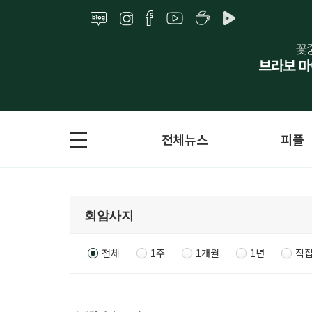
전체뉴스
피플
전체
1주
1개월
1년
직