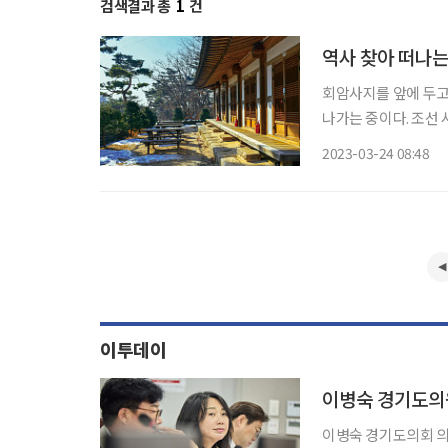
검색결과 총
1
건
역사 찾아 떠나는
회암사지를 앞에 두고 
나가는 중이다. 조선
아직 잔설이 희끗희끗하
2023-03-24 08:48
이투데이
이병숙 경기도의회 의