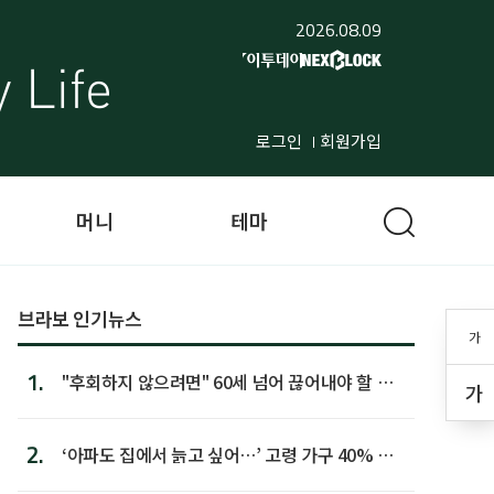
2026.08.09
로그인
회원가입
머니
테마
브라보 인기뉴스
가
1.
"후회하지 않으려면" 60세 넘어 끊어내야 할 사
가
람 1위
2.
‘아파도 집에서 늙고 싶어…’ 고령 가구 40% 노
후 주택이라 어...