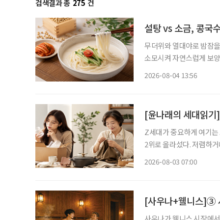
검색결과 총
275
건
설탕 vs 소금, 콩국
무더위와 열대야로 밤잠을
소모시켜 자연스럽게 보양식을 찾게 만든다. 여름 보
르지만, 시원하고 고소한 
2026-08-04 13:56
단순히 더위를 식히는 음
[윤나래의 세대읽기]
Z세대가 중요하게 여기는 
2위로 올라섰다. 저렴하거
싸게 샀다가 품질에 불만족
2026-08-03 07:00
으로 계산하기 시작했다. 
[사우나+웰니스]③ 
사우나가 웰니스 시장에서