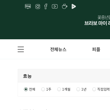
전체뉴스
피플
전체
1주
1개월
1년
직접입력