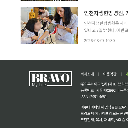
시 신속한 개발과 배포가
인천자생한방병원, 지
인천자생한방병원은 지역 
있다고 7일 밝혔다. 이번 프로그램은 한방병원 내 다양한 직군의 역할을 이해하고 실제 의료
장비와 모형을 활용한 진로
2026-08-07 10:30
달 6일까지 두 차례 진행
회사소개
ㅣ
이용약관
ㅣ
㈜이투데이피엔씨 (제호 : 브라보 마
등록번호 : 서울아02992 ㅣ 등록일자
ISSN : 2951-4681
이투데이피엔씨 임직원은 모두의
브라보 마이 라이프의 모든 콘텐
무단전재, 복사, 재배포, AI학습