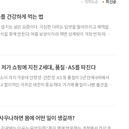
정확도순
최신순
수를 건강하게 먹는 법
 설치는 날은 요즘이다. 극심한 더위는 입맛을 떨어뜨리고 체력을
양식이라 하면 삼계탕이 가장 먼저 떠오
콩물에 면을 말아 먹는 콩국수 역시 빼놓을 수 없는 여름철 별미다.
식이 아니라 풍부한 영양과 한의학적 효능까지 갖춘 음식
 저가 쇼핑에 지친 Z세대, 품질·AS를 따진다
소비 가치 가운데 안정성·안전성·AS 등 품질이 1년 만에 6위에서
나 합리적인 가격은 여전히 중요하다. 거기에 품질이 나쁜 물건을
해 다시 주문하는 시간과 번거로움, 폐기의 수고와 피로까지 비용
물자가 부족했던 세대와 물건이 너무 많은 세대, ‘오래 쓰는
사우나하면 몸에 어떤 일이 생길까?
 각광받는 이유는 무엇일까? 몸이 열에 반응하는 과정에서 건강 효