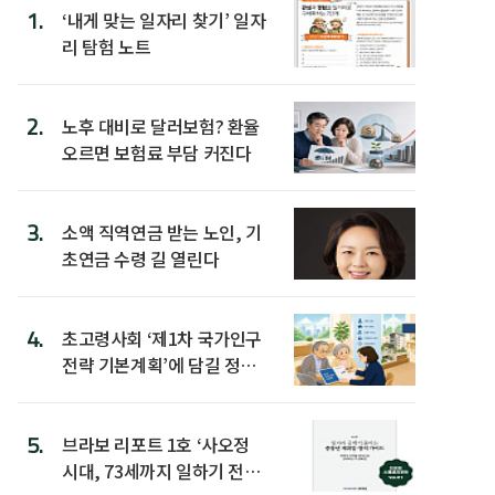
1.
‘내게 맞는 일자리 찾기’ 일자
리 탐험 노트
2.
노후 대비로 달러보험? 환율
오르면 보험료 부담 커진다
3.
소액 직역연금 받는 노인, 기
초연금 수령 길 열린다
4.
초고령사회 ‘제1차 국가인구
전략 기본계획’에 담길 정책
은
5.
브라보 리포트 1호 ‘사오정
시대, 73세까지 일하기 전략’