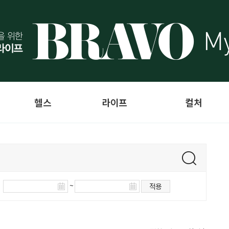
헬스
라이프
컬처
~
적용