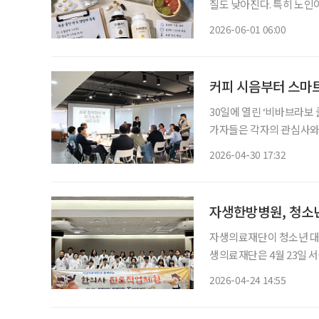
질도 낮아진다. 특히 노
복용하는 약은 여름이라는 
2026-06-01 06:00
와 만나 예상보다 강하게 
커피 시음부터 스마트
30일에 열린 ‘비바브라보
가자들은 각자의 관심사와
대화로 분위기는 빠르게 풀렸다. 이날 모임은 교류와 체험, 강연을 결합한 
2026-04-30 17:32
네트워킹 이후에는 클럽 
자생한방병원, 청소
자생의료재단이 청소년 대상
생의료재단은 4월 23일 
로그램’을 운영했다고 밝혔다. 이번 프로그램은 한의학에 대한 이해를 높이고 
2026-04-24 14:55
주도적 진로 설계를 돕기 