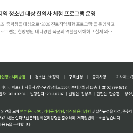
 가능한 혁신적 모달리티(치료접근법)이지만,
역 청소년 대상 한의사 체험 프로그램 운영
초·중학생을 대상으로 ‘2026 진로직업체험 프로그램’을 운영하고
 탐색 기회를 제공하기 위해 마련됐다. 지난달 28일을 시작으로 이
됐으며, 11일 마지막 회차가 열릴 예정이다. 프로그램은
개인정보처리방침
ㅣ
청소년보호정책
ㅣ
구독신청
ㅣ
공지사항
ㅣ
기사제보/
이 라이프) ㅣ 서울시 강남구 강남대로 556 이투데이빌딩 15층 ㅣ ☎ 02)799-6713
 : 2014.02.04 ㅣ 발행일자 : 2014.02.07 ㅣ 발행인 : 김상우 ㅣ 편집인 : 한승훈 ㅣ
 의견을 모아
언론 윤리강령
,
기자윤리강령
,
임직원 윤리강령
및 실천규정을 제정, 준수하
츠(기사)는 인터넷신문위원회 윤리강령을 준수하며, 저작권법의 보호를 받습니다.
 이용 등을 금지합니다.