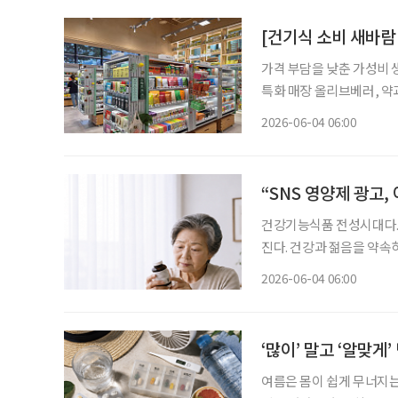
[건기식 소비 새바람
가격 부담을 낮춘 가성비 
특화 매장 올리브베러, 
형 약국, 간편한 검사와 
2026-06-04 06:00
이 약국 안팎으로 넓어지고
“SNS 영양제 광고,
건강기능식품 전성시대다.
진다. 건강과 젊음을 약속
가 많아진 지금, 자신에게 맞
2026-06-04 06:00
민국은 장수 시대와 맞물려
‘많이’ 말고 ‘알맞게’
여름은 몸이 쉽게 무너지는