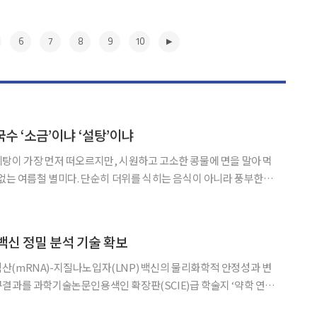
6
7
8
9
10
국수 ‘소금’이냐 ‘설탕’이냐
탕이 가장 먼저 떠오르지만, 시원하고 고소한 콩물에 면을 말아 먹
 없는 여름철 별미다. 단순히 더위를 식히는 음식이 아니라 풍부한 영
는다. 콩국수의 주재료인 콩은 '밭에서 나는 소
 식물성 단백질이 풍부하다. 여기에 칼슘, 철분, 마그네슘
▶
 백신 정밀 분석 기술 확보
(mRNA)-지질나노입자(LNP) 백신의 물리화학적 안정성과 변
결과를 과학기술논문인용색인 확장판(SCIE)급 학술지 ‘약학 연구
에 게재했다고 7일 밝혔다. mRNA 플랫폼은 감염병 대유행