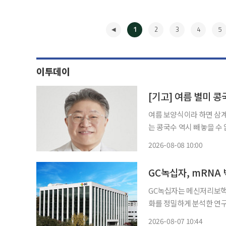
1
2
3
4
5
이투데이
[기고] 여름 별미 콩
여름 보양식이라 하면 삼계
는 콩국수 역시 빼놓을 수
양과 한의학적 효능까지 갖춘 음식으로 평가 받
2026-08-08 10:00
고기'라 불릴 만큼 양질의
◀
GC녹십자, mRNA
GC녹십자는 메신저리보핵산
화를 정밀하게 분석한 연구
(Pharmaceutical Research)’
2026-08-07 10:44