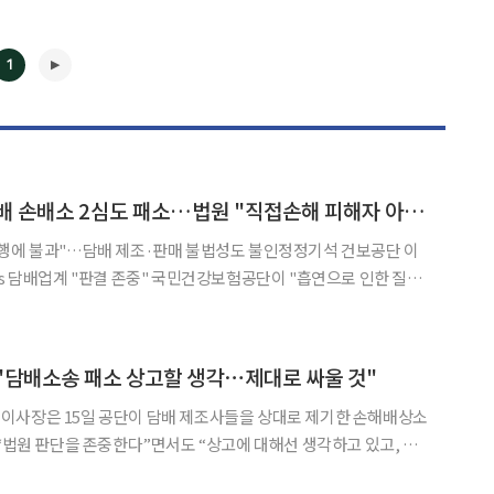
1
건보공단, 533억 담배 손배소 2심도 패소…법원 "직접손해 피해자 아냐"
이행에 불과"…담배 제조·판매 불법성도 불인정정기석 건보공단 이
존중" 국민건강보험공단이 "흡연으로 인한 질병
상하라"며 국내외 주요 담배 회사들을 상대로 낸 500억 원대의 손
패소했다. 법원은 공단을 직접 손해를 입은 피해자라고 보기 어
◀
▶
"담배소송 패소 상고할 생각⋯제대로 싸울 것"
이사장은 15일 공단이 담배 제조사들을 상대로 제기한 손해배상소
 “법원 판단을 존중한다”면서도 “상고에 대해선 생각하고 있고, 여
 이유서를 잘 써서 법원을 설득하도록 하겠다”고 밝혔다. 정 이