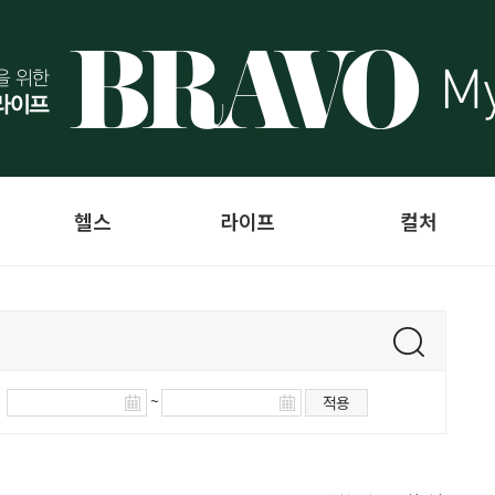
헬스
라이프
컬처
~
적용