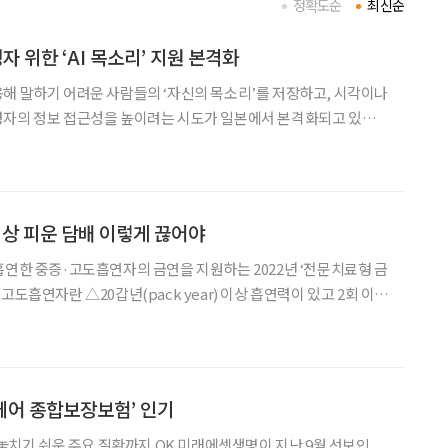
정확도순
최신순
 위한 ‘AI 목소리’ 지원 본격화
해 말하기 어려운 사람들의 ‘자신의 목소리’를 저장하고, 시각이나
령자의 정보 접근성을 높이려는 시도가 일본에서 본격화되고 있다.
’는 23일, ALS(근위축성측삭경화증)나 후두암 등으로 인해 음성을
들을 대상으로 한 ‘음성 저장 서비스’를 일본에서도
이상 피운 담배 이렇게 끊어야
흡연한 중증·고도흡연자의 금연을 지원하는 2022년 ‘전문치료형 금
 의지가 높은 흡연자 △ 폐암, 후두암, 협심증, 뇌졸중 등 흡연 관
련 질병을 진단받고도 흡연을 계속하는 자를 의미한다. 갑년
케어 종합보장보험’ 인기
주요 질환까지 OK 미래에셋생명이 지난 9월 선보인