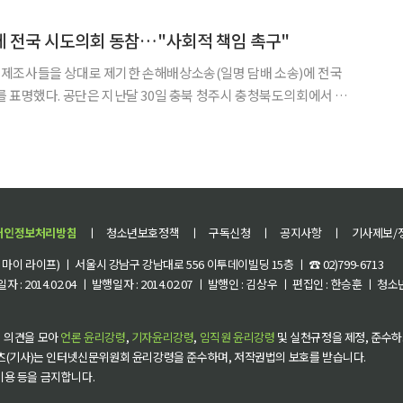
서 진행된 항소심 선고 후 기자들과 만나 “우리가 패소했다.
 전국 시도의회 동참…"사회적 책임 촉구"
제조사들을 상대로 제기한 손해배상소송(일명 담배 소송)에 전국
북 청주시 충청북도의회에서 열
의장협의회’ 제6차 임시회에서 담배 제조사에 제품 결함 인정과 모든
해 치료·보상 책임을 촉구하고 공단의 담배 소송을 지지하는
개인정보처리방침
ㅣ
청소년보호정책
ㅣ
구독신청
ㅣ
공지사항
ㅣ
기사제보/
이 라이프) ㅣ 서울시 강남구 강남대로 556 이투데이빌딩 15층 ㅣ ☎ 02)799-6713
 : 2014.02.04 ㅣ 발행일자 : 2014.02.07 ㅣ 발행인 : 김상우 ㅣ 편집인 : 한승훈 ㅣ
 의견을 모아
언론 윤리강령
,
기자윤리강령
,
임직원 윤리강령
및 실천규정을 제정, 준수하
츠(기사)는 인터넷신문위원회 윤리강령을 준수하며, 저작권법의 보호를 받습니다.
 이용 등을 금지합니다.