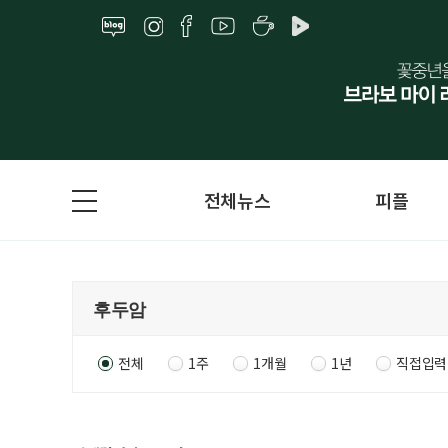
전체뉴스
피플
전체
1주
1개월
1년
직접입력