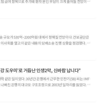
험 급여 항목으로 추가돼 환자 본인 부담이 크게 줄어들 전망이다.
 같은 내용을 담은 '건강보험 행
 530억~2300억원 대에서 정해질 전망이다. 건보공단은
 이사회를 열고 이같은 내용의 담배소송 진행 상황을 점검했다. 건
상피세포암), 후두암(편평세포암) 진
건강 도우미’로 거듭난 인생2막, 신바람 납니다”
 같은 일이었다. 30년간 은행에서 근무한 민찬기(58) 씨는 IMF
나빠진 은행의 대규모 구조조정으로 2003년 일자리를 잃었다. 살
었다. 심각한 생활고가 시작됐다. 중·고교에 다니던 두 자
켜야만 했고 후두암을 앓고 있던 아버지에게 치료비조차 드