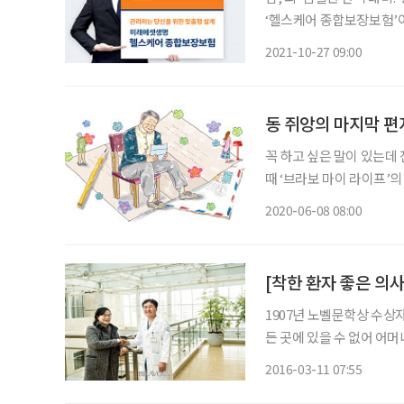
‘헬스케어 종합보장보험’이
특약을 활용하여 원하는 보
2021-10-27 09:00
보험 업그레이드부터 종합
동 쥐앙의 마지막 편
꼭 하고 싶은 말이 있는데 
때 ‘브라보 마이 라이프’
다. 제 문갑 맨 위 칸에는 아주 오래전에 시로 쓴 편지 한 통이 들어 있습니다. 그리고 그 옆에는
2020-06-08 08:00
재작년에 딸내미한테 끌려
1907년 노벨문학상 수상
든 곳에 있을 수 없어 어
지, 가정에서의 영향력이 
2016-03-11 07:55
란 암초를 피할 수 없도록