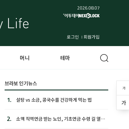
2026.08.07
로그인
회원가입
머니
테마
브라보 인기뉴스
가
1.
설탕 vs 소금, 콩국수를 건강하게 먹는 법
가
2.
소액 직역연금 받는 노인, 기초연금 수령 길 열린
다