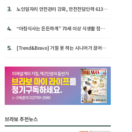
3.
노인일자리 안전관리 강화, 안전전담인력 613명
첫 배치
4.
“아침식사는 든든하게” 70세 이상 식생활 점수
가장 높아
5.
[Trend&Bravo] 거절 못 하는 시니어가 끊어야
할 행동 5
브라보 추천뉴스