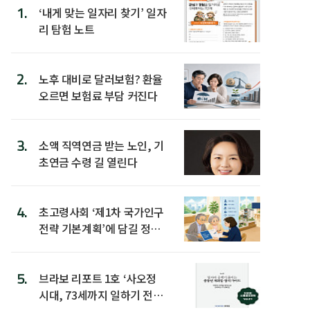
1.
‘내게 맞는 일자리 찾기’ 일자
리 탐험 노트
2.
노후 대비로 달러보험? 환율
오르면 보험료 부담 커진다
3.
소액 직역연금 받는 노인, 기
초연금 수령 길 열린다
4.
초고령사회 ‘제1차 국가인구
전략 기본계획’에 담길 정책
은
5.
브라보 리포트 1호 ‘사오정
시대, 73세까지 일하기 전략’