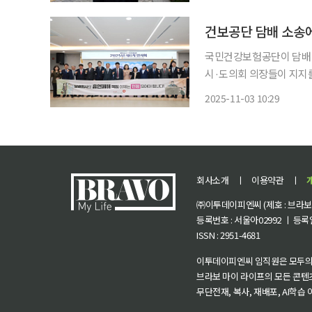
사장은 이날 서울고등법원에
건보공단 담배 소송에
국민건강보험공단이 담배 
시·도의회 의장들이 지지를 표명했다. 공단은 지난달 30일 충
린 ‘대한민국 시·도의회 
2025-11-03 10:29
유해 성분 고지, 흡연 피
회사소개
ㅣ
이용약관
ㅣ
㈜이투데이피엔씨 (제호 : 브라보 마
등록번호 : 서울아02992 ㅣ 등록일자
ISSN : 2951-4681
이투데이피엔씨 임직원은 모두의
브라보 마이 라이프의 모든 콘텐
무단전재, 복사, 재배포, AI학습