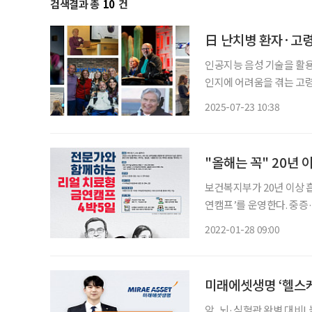
검색결과 총
10
건
日 난치병 환자·고령자
인공지능 음성 기술을 활용
인지에 어려움을 겪는 고
AI 음성 기업 ‘일레븐랩스
2025-07-23 10:38
잃게 될 위험이 있는 환자
"올해는 꼭" 20년 
보건복지부가 20년 이상 
연캠프’를 운영한다. 중증·고도흡연자란 △20갑년(pack year) 이상 흡연력이 있고 2회 이상
금연실패를 경험했으나 금연
2022-01-28 09:00
미래에셋생명 ‘헬스
암, 뇌·심혈관 완벽 대비! 놓치기 쉬운 