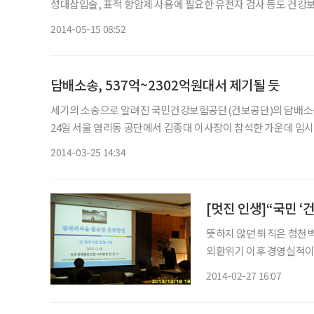
성대삽입술, 표적 항암제 사용에 필요한 유전자 검사 등도 건강보
보건복지부는 14일 열린 건강보험정책심의위원회(건정심)에서 이
2014-05-15 08:52
담배소송, 537억~2302억원대서 제기될 듯
세기의 소송으로 알려진 국민건강보험공단(건보공단)의 담배소송 규모가
24일 서울 염리동 공단에서 김종대 이사장이 참석한 가운데 임시
보공단은 이날 이사회에 지난 2001~10년 폐암(소세포암, 편평
2014-03-25 14:34
[멋진 인생]“국민 ‘
뜻하지 않던 퇴직은 청천벽력
외환위기 이후 경영실적이 
면서 위기를 느낀 건 그때가 처음이
2014-02-27 16:07
녀의 학원 수강을 중단시