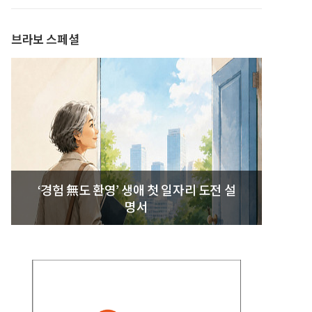
발간
브라보 스페셜
‘경험 無도 환영’ 생애 첫 일자리 도전 설
명서