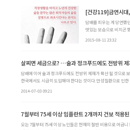
[건강119]금연시대
담배를 피우는 게 당연했던
멋있는 모습으로 비치곤 했
장, 사무실 어디에든 재떨
2015-08-11 23:32
흡연은 사회적 문제가 됐다
살찌면 세금으로? …술과 정크푸드에도 전방위 제
담배에 이어 술과 정크푸드에도 전방위 제재가 확산 될 것으로 보인다. 선진국에서 이미 도입한 음주 규제 확대와 비만세
한국에서도 시급히 도입해야 한다는 것이다. 만성질환으로 인한 의료비
에 따르면 문형표 보건복지부 장관은 최근 복지부 기자단과 만
2014-07-03 09:21
7월부터 75세 이상 임플란트 2개까지 건보 적용
오는 7월부터 75세 이상 노인들은 현재의 절반 비용으로 어금니 또는