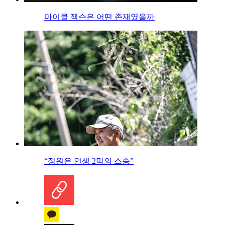
마이클 잭슨은 어떤 존재였을까
“정원은 인생 2막의 스승”