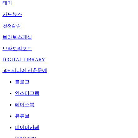
테마
카드뉴스
컷&칼럼
브라보스페셜
브라보리포트
DIGITAL LIBRARY
50+ 시니어 신춘문예
블로그
인스타그램
페이스북
유튜브
네이버카페