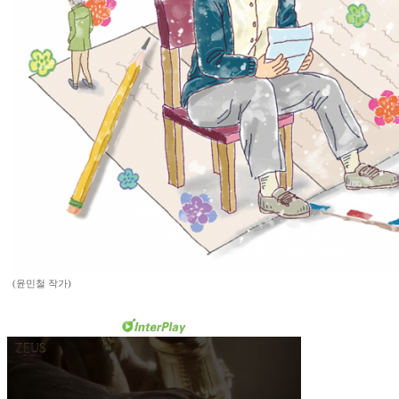
(윤민철 작가)