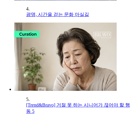
4.
광명, 시간을 걷는 문화 마실길
5.
[Trend&Bravo] 거절 못 하는 시니어가 끊어야 할 행
동 5