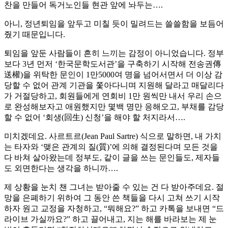
찬을 만들어 독거노인들 현관 앞에 놔두는….
아니, 정년퇴임을 앞두고 미칠 듯이 밀려드는 쓸쓸함을 보듬어
줬기 때문입니다.
퇴임을 앞둔 사람들이 흔히 느끼는 감정이 아니었습니다. 정부
보다 3년 먼저 ‘한국문학도서관’을 구축하기 시작해 전송권傳
送權)을 위탁한 문인이 1만5000여 명을 넘어서면서 더 이상 감
당할 수 없어 관계 기관을 쫓아다니며 지원해 달라고 매달리다
가 거절당하고, 회원들에게 연회비 1만 원씩만 내서 우리 손으
로 완성해보자고 애원했지만 몇백 명만 응해오고, 부채를 감당
할 수 없어 ‘회생(回生) 신청’을 해야 할 처지라서….
미치겠데요. 사르트르(Jean Paul Sartre) 식으로 말하면, 내 가치
는 타자와 ‘맺은 관계의 질(質)’에 의해 결정된다며 모든 것을
다 바쳐 살아왔는데 정부도, 같이 글을 쓰는 문인들도, 제자들
도 외면한다는 생각을 하니까….
제 상황을 눈치 챈 그녀는 받아줄 수 있는 건 다 받아주데요. 절
망을 은폐하기 위하여 그 동안 쓴 책들을 다시 고쳐 쓰기 시작
하자 원고 교정을 자청하고, “뭐해요?” 하고 카톡을 보내면 “드
라이브 가실까요?” 하고 끌어내고, 지는 해를 바라보는 제 눈