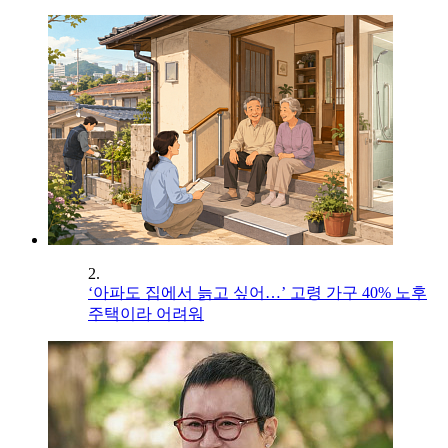
2.
‘아파도 집에서 늙고 싶어…’ 고령 가구 40% 노후
주택이라 어려워