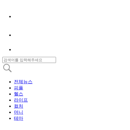
전체뉴스
피플
헬스
라이프
컬처
머니
테마