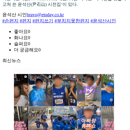
고쳐 쓴 윤석산(尹石山) 시전집’이 있다.
윤석산 시인
bravo@etoday.co.kr
#손편지
#편지
#편지쓰기
#부치지못한편지
#윤석산시인
좋아요
0
화나요
0
슬퍼요
0
더 궁금해요
0
최신뉴스