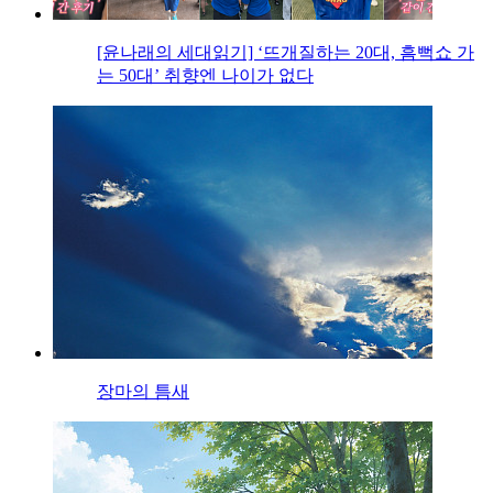
[윤나래의 세대읽기] ‘뜨개질하는 20대, 흠뻑쇼 가
는 50대’ 취향엔 나이가 없다
장마의 틈새