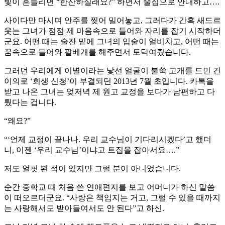
빛이 흔들리면 “한잔하실래요?” 하면서 술집으로 안내하고….
사이다만 마시며 안주를 찢어 밀어놓고, 그러다가 간혹 새드르
웃는 그녀가 점점 제 마음속으로 들어와 자리를 잡기 시작하더
군요. 어떤 때는 술잔 밑에 그녀의 입술이 얼비치고, 어떤 때는
꿈속으로 들어와 팔베개를 해주면서 토닥여줬습니다.
그러던 우리에게 이별이라는 낯선 얼굴이 불쑥 고개를 드민 건
이의로 ‘회생 신청’이 부결되던 2013년 7월 초입니다. 카톡을
받고 나온 그녀는 엊저녁 제 원고 교정을 보다가 남편하고 다
퉜다는 겁니다.
“왜요?”
“‘언제 교정이 끝나나. 우리 교수님이 기다리시겠다’고 했더
니, 이젠 ‘우리 교수님’이냐고 트집을 잡아서요….”
저도 얼핏 뵌 적이 있지만 그럴 분이 아니었습니다.
순간 중학교 때 처음 쓴 연애편지를 보고 어머니가 하신 말씀
이 떠오르더군요. “사랑은 책임지는 거고, 그럴 수 있을 때까지
는 사랑해서도 받아들여서도 안 된다”고 하신.