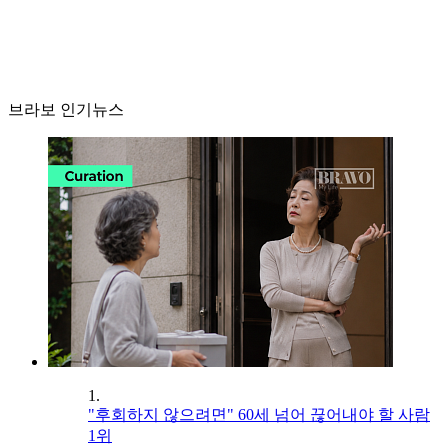
브라보 인기뉴스
1.
"후회하지 않으려면" 60세 넘어 끊어내야 할 사람
1위