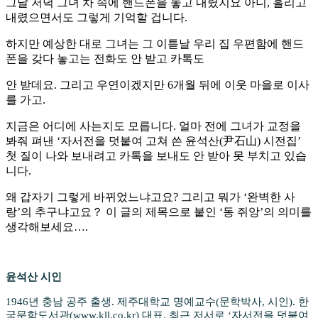
그날 저녁 그녀 차 속에 핸드폰을 놓고 내렸지요 아니, 흘리고
내렸으면서도 그렇게 기억할 겁니다.
하지만 예상한 대로 그녀는 그 이튿날 우리 집 우편함에 핸드
폰을 갖다 놓고는 전화도 안 받고 카톡도
안 받데요. 그리고 우연이겠지만 6개월 뒤에 이웃 마을로 이사
를 가고.
지금은 어디에 사는지도 모릅니다. 얼마 전에 그녀가 교정을
봐줘 펴낸 ‘자서전을 덧붙여 고쳐 쓴 윤석산(尹石山) 시전집’
첫 질이 나와 보내려고 카톡을 보내도 안 받아 못 부치고 있습
니다.
왜 갑자기 그렇게 바뀌었느냐고요? 그리고 뭐가 ‘완벽한 사
랑’의 추구냐고요？ 이 글의 제목으로 붙인 ‘동 쥐앙’의 의미를
생각해보세요….
윤석산 시인
1946년 충남 공주 출생. 제주대학교 명예교수(문학박사, 시인). 한
국문학도서관(www.kll.co.kr) 대표. 최근 저서로 ‘자서전을 덧붙여