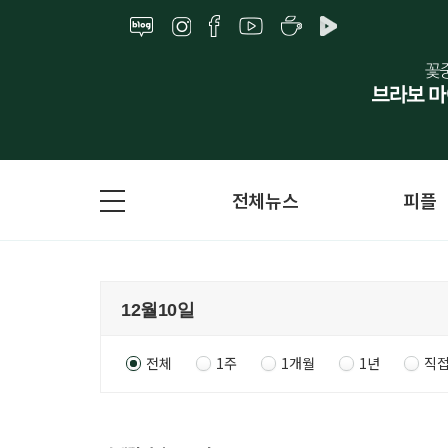
전체뉴스
피플
전체
1주
1개월
1년
직