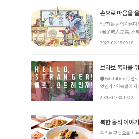
손으로 마음을 울
“군자는 남의 아름다
(君子成人之美, 不成人之惡, 小人反是.)” -
로 군자(君子)가 추구
2023-02-15 09:18
(業)을 배움과 덕으로
브라보 독자를 위
●Exhibition ◇헬로, 스트레인저! 일정 12월 19일까지 장소 하자센터 ‘낯설다’는 감각은 무
엇인가? 익숙함이 자
자극에 대한 불편한 느
2020-11-30 10:12
의 여러 고정 관념을 
북한 음식 이야
우리는 무엇으로 사는