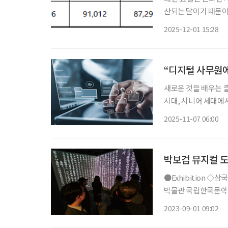
산되는 달이기 때문이
건강보험료가 다시 산
2025-12-01 15:28
“디지털 사무원에
새로운 것을 배우는 즐
시대, 시니어 세대에서
하고, 지금 시대에 꼭
2025-11-07 06:00
박보검 뮤지컬 도
●Exhibition ◇삼국의 여인들, 새로운 세계를 열다 일정 10월 29일까지 장소 은평역사한옥
박물관 국립한국문학관
‘여신’, ‘여왕과 왕후
2023-09-01 09:02
로운 세계를 창조하다