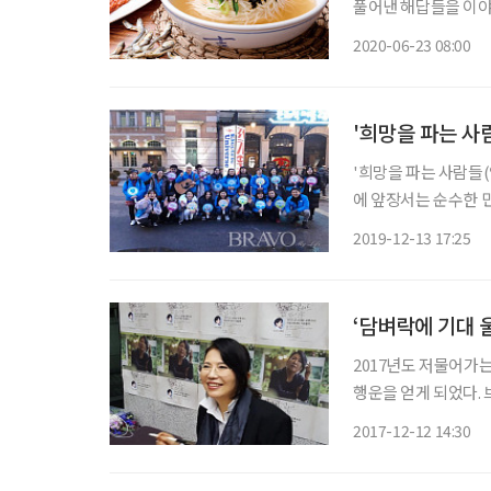
풀어낸 해답들을 이야기
여러분의 올곧은 지적도 기대한다. ‘북쪽의 음식’이라고
2020-06-23 08:00
이다. 한국전쟁 무렵 
'희망을 파는 사
'희망을 파는 사람들(약칭 희파샵)'은 사회적 약자
에 앞장서는 순수한 
고 그들을 돕는 일을 
2019-12-13 17:25
장에서 노숙인과 어려
‘담벼락에 기대 
2017년도 저물어가는
행운을 얻게 되었다.
선물이었다. 오래된 
2017-12-12 14:30
끼워진 빛바랜 네잎클