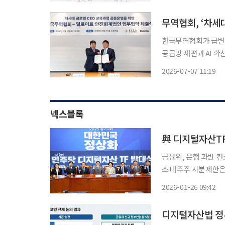
부회장과 조영남 대한
무역협회, ‘차세
한국무역협회가 급변하
공급망 재편과 AI 
다. 한국무역협회는 수출기업의 차세대 경영인을 대상으로 한 'KITA 차세대 글로벌 CEO 과
2026-07-07 11:19
넥스블록
與 디지털자산TF
금융위, 은행 과반 컨
소 대주주 지분제한은 후
디지털자산TF가 27
2026-01-26 09:42
한다. 금융위원회가 