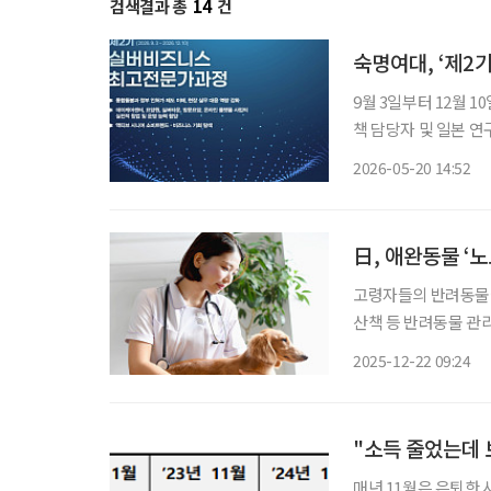
검색결과 총
14
건
숙명여대, ‘제2
9월 3일부터 12월
책 담당자 및 일본 연구자 등 한
대응할 실버산업 전문 인재 양성에 나선다. 숙
2026-05-20 14:52
비즈니스 최고전문가과
日, 애완동물 ‘
고령자들의 반려동물에
산책 등 반려동물 관
러한 걱정은 초고령사
2025-12-22 09:24
과정에서 고령자와 가족
"소득 줄었는데 
매년 11월은 은퇴한 