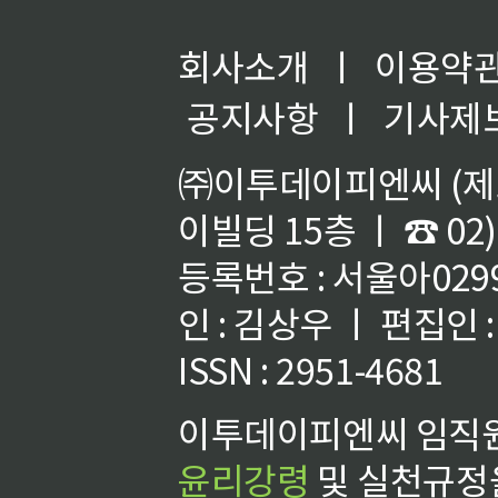
회사소개
ㅣ
이용약
공지사항
ㅣ
기사제
㈜이투데이피엔씨 (제호
이빌딩 15층 ㅣ ☎ 02)
등록번호 : 서울아02992
인 : 김상우 ㅣ 편집인
ISSN : 2951-4681
이투데이피엔씨 임직원
윤리강령
및 실천규정을