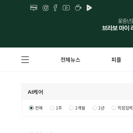
전체뉴스
피플
전체
1주
1개월
1년
직접입력