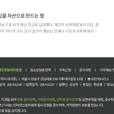
 있을 것”이라며 “피지컬 AI를 위한 O
너십을 자산으로 만드는 법
남 지호 씨가 해군 장교로 입대했다. 개인적 선택처럼 보이지만, 한
적 의미가 크다. 오너 일가의 행보는 언제나 시장과 사회에 메시지
세가 병역의무를 성실히 이행하는 모습은 글로벌 투자자와 파트너들에
게 ‘삼성 오너 일가의 책임 의식’을 드러내는 사건으로 읽힌다. 이는 단순한 가족사가
개인정보처리방침
ㅣ
청소년보호정책
ㅣ
구독신청
ㅣ
공지사항
ㅣ
기사제보/
이 라이프) ㅣ 서울시 강남구 강남대로 556 이투데이빌딩 15층 ㅣ ☎ 02)799-6713
 : 2014.02.04 ㅣ 발행일자 : 2014.02.07 ㅣ 발행인 : 김상우 ㅣ 편집인 : 한승훈 ㅣ
 의견을 모아
언론 윤리강령
,
기자윤리강령
,
임직원 윤리강령
및 실천규정을 제정, 준수하
츠(기사)는 인터넷신문위원회 윤리강령을 준수하며, 저작권법의 보호를 받습니다.
 이용 등을 금지합니다.