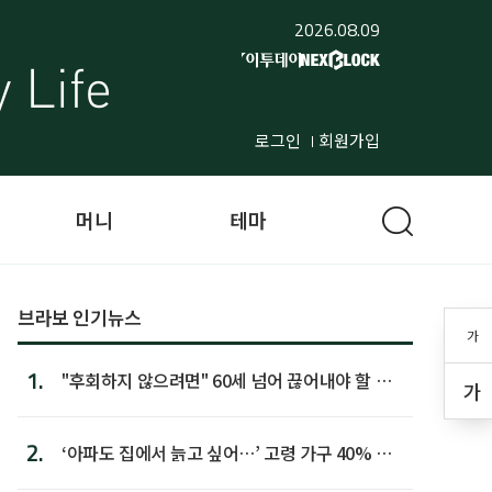
2026.08.09
로그인
회원가입
머니
테마
브라보 인기뉴스
가
1.
"후회하지 않으려면" 60세 넘어 끊어내야 할 사
가
람 1위
2.
‘아파도 집에서 늙고 싶어…’ 고령 가구 40% 노
후 주택이라 어...