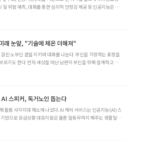
 및 위험 예측, 대화를 통한 심리적 안정감 제공 등 인공지능은 노
해결에 도움을 준다. 노년의 삶에 영향을 미친 인공지능에 대해 자
. 인공지능이란 인간의 생각이나 학습 능력을 컴퓨터 프로그
미래 눈앞, "기술에 체온 더해져"
걸린 노부인 곁을 지키며 대화를 나눈다. 부인을 걱정하는 표정을
 부르기도 한다. 먼저 세상을 떠난 남편이 부인을 위해 설계하고 만
에 노부인은 옛 추억을 되새기고, 의지하다 사랑에 빠진다. 그렇게 로
봇은 부인의 배려심 깊은 간병인이자 대화가 잘 통하는 동반자가 된다. 이는 20
 AI 스피커, 독거노인 돕는다
통해 돌봄 사각지대 해소에 나섰다. AI 케어 서비스는 인공지능(AI) 스
’를 기반으로 응급상황 대응지원은 물론 말동무까지 해주는 생활밀착
 정확히 알아듣는다. 통계청의 주요 인구지표에 따르
5명 중 1명(20.6%)이 65세 이상