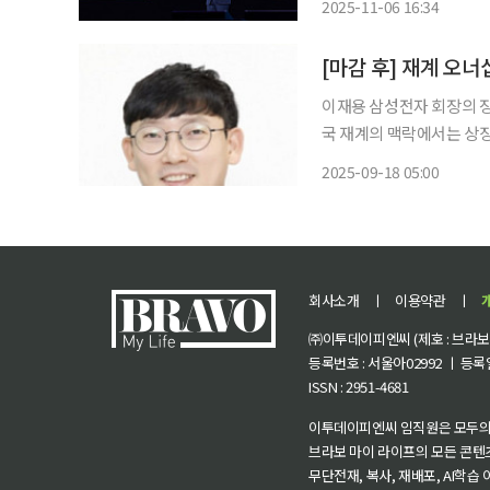
2025-11-06 16:34
드를 네이버 사옥에서 볼 수
[마감 후] 재계 오
이재용 삼성전자 회장의 장
국 재계의 맥락에서는 상징
를 던진다. 재벌가의 4
2025-09-18 05:00
회사소개
ㅣ
이용약관
ㅣ
㈜이투데이피엔씨 (제호 : 브라보 마
등록번호 : 서울아02992 ㅣ 등록일자
ISSN : 2951-4681
이투데이피엔씨 임직원은 모두의
브라보 마이 라이프의 모든 콘텐
무단전재, 복사, 재배포, AI학습