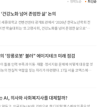
정확도순
최신순
 ‘건강노화 넘어 존엄한 삶’ 논의
 세종대학교 컨벤션센터 광개토관에서 ‘2026년 한국노년학회 전
이번 학술대회는 ‘초고령사회, 건강노화를 넘어 존엄한 삶으로’를
을 이어갈 수 있는 사회적 조건을 논의한다. 건강수명
의 '장롱로봇' 불러" 에이지테크 미래 점검
이 돌봄 인력 부족과 이동·재활·정서지원 문제에 어떻게 대응할 것
능의 현실적 역할을 짚는 자리가 마련됐다. 17일 서울 코엑스에서
략컨퍼런스’는 ‘노인과 로봇: 에이지테크·돌봄·모빌리티’를 주제로,
질과 돌봄 체계를 어떻게 바꿀 수 있을지를 집중 논의했다. 이
는 AI, 의사와 사회복지사를 대체할까?
을 앞두고, 인공지능(AI)을 기반으로 한 디지털 헬스케어의 중요성