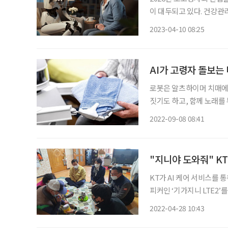
이 대두되고 있다. 건강관리
인의 신체적·정서적 문제 
2023-04-10 08:25
세히 알아보자
AI가 고령자 돌보는 
로봇은 알츠하이머 치매에 
짓기도 하고, 함께 노래를
든 로봇 ‘스필리킨’ 덕분
2022-09-08 08:41
"지니야 도와줘" KT
KT가 AI 케어 서비스를 
피커인 ‘기가지니 LTE2
형 서비스를 제공한다. 심지어 사투리도
2022-04-28 10:43
면 대한민국은 2025년 인구 