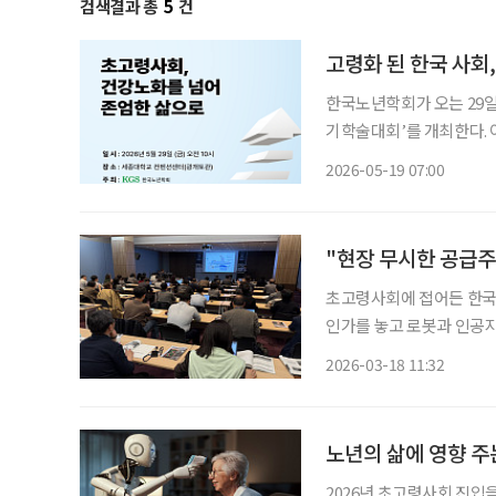
검색결과 총
5
건
고령화 된 한국 사회,
한국노년학회가 오는 29일
기학술대회’를 개최한다. 
주제로 열린다. 학회는 이번 행사를 통해 노년기 건강을 유지하는 차원을 넘어, 독립적 생활이
2026-05-19 07:00
어려워진 뒤에도 존엄한 삶
"현장 무시한 공급주
초고령사회에 접어든 한국
인가를 놓고 로봇과 인공지
열린 ‘2026 로봇미래전
2026-03-18 11:32
로봇 기술이 노년의 삶의 
노년의 삶에 영향 주
2026년 초고령사회 진입