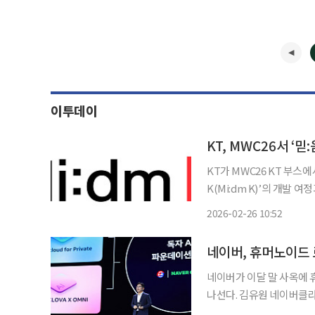
이투데이
KT, MWC26서 ‘믿
KT가 MWC26 KT 부스에
K(Mi:dm K)’의 개발 여정과 기술
성과 사회·문화적 맥락을
2026-02-26 10:52
수 있는 AI’ 역량이 필수
네이버가 이달 말 사옥에 
나선다. 김유원 네이버클라우드 대표는 6일 열린 팀네이버 통합 컨퍼런스 ‘단25(DAN25)’에
서 산업 중심으로 확장된 ‘소