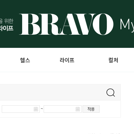
헬스
라이프
컬처
~
적용