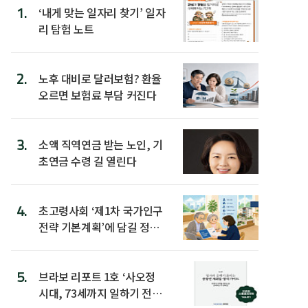
1.
‘내게 맞는 일자리 찾기’ 일자
리 탐험 노트
2.
노후 대비로 달러보험? 환율
오르면 보험료 부담 커진다
3.
소액 직역연금 받는 노인, 기
초연금 수령 길 열린다
4.
초고령사회 ‘제1차 국가인구
전략 기본계획’에 담길 정책
은
5.
브라보 리포트 1호 ‘사오정
시대, 73세까지 일하기 전략’