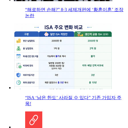
“해로하면 손해?” 8·3 세제개편에 ‘황혼이혼’ 조장
논란
“ISA ‘남은 한도’ 사라질 수 있다” 기존 가입자 주
목!