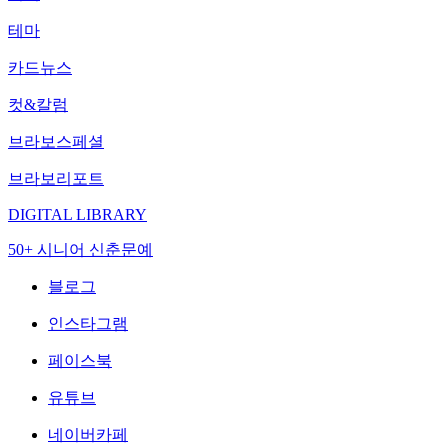
테마
카드뉴스
컷&칼럼
브라보스페셜
브라보리포트
DIGITAL LIBRARY
50+ 시니어 신춘문예
블로그
인스타그램
페이스북
유튜브
네이버카페