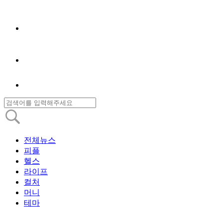
전체뉴스
피플
헬스
라이프
컬처
머니
테마