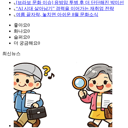
⌞
[브라보 문화 이슈] 유방암 투병 후 더 단단해진 박미선
⌞
“AI 시대 살아남기” 경력을 이어가는 재취업 전략
⌞
여름 끝자락, 놓치면 아쉬운 8월 문화소식
좋아요
0
화나요
0
슬퍼요
0
더 궁금해요
0
최신뉴스