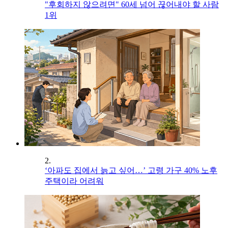
"후회하지 않으려면" 60세 넘어 끊어내야 할 사람
1위
2.
‘아파도 집에서 늙고 싶어…’ 고령 가구 40% 노후
주택이라 어려워