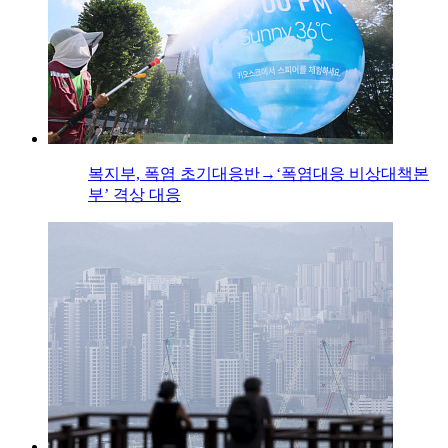
복지부, 폭염 초기대응반→‘폭염대응 비상대책본
부’ 격상 대응