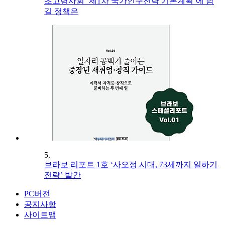
초고령사회 ‘제1차 국가인구전략 기본계획’에 담
길 정책은
5.
브라보 리포트 1호 ‘사오정 시대, 73세까지 일하기
전략’ 발간
PC버전
공지사항
사이트맵