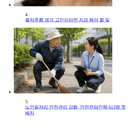
4.
팔자주름 생겨 고민이라면 지금 해야 할 일
5.
노인일자리 안전관리 강화, 안전전담인력 613명 첫
배치