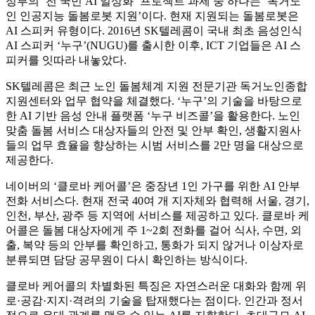
정부의 ‘전 국민 AI 일상화’ 프로젝트 과제 중 하나는 ‘독거노
인 인공지능 돌봄로봇 지원’이다. 현재 지원되는 돌봄로봇은
AI 스피커 유형이다. 2016년 SK텔레콤이 국내 최초 음성인식
AI 스피커 ‘누구’(NUGU)를 출시한 이후, ICT 기업들은 AI 스
피커를 잇따라 내놓았다.
SK텔레콤은 최근 노인 돌봄체계 지원 전문기관 독거노인종합
지원센터와 업무 협약을 체결했다. ‘누구’의 기술을 바탕으로
한 AI 기반 음성 안내 플랫폼 ‘누구 비즈콜’을 활용한다. 노인
맞춤 돌봄 서비스 대상자들의 안전 및 안부 확인, 생활지원사
들의 업무 효율을 향상하는 시범 서비스를 2만 명을 대상으로
제공한다.
네이버의 ‘클로바 케어콜’은 중장년 1인 가구를 위한 AI 안부
전화 서비스다. 현재 전국 40여 개 지자체와 협력해 서울, 경기,
인천, 부산, 광주 등 지역에 서비스를 제공하고 있다. 클로바 케
어콜은 돌봄 대상자에게 주 1~2회 전화를 걸어 식사, 수면, 외
출, 복약 등의 안부를 확인하고, 통화가 되지 않거나 이상자로
분류되면 담당 공무원이 다시 확인하는 방식이다.
클로바 케어콜의 차별화된 특징은 자연스러운 대화와 함께 위
로·공감·지지·격려의 기술을 탑재했다는 점이다. 인간과 정서