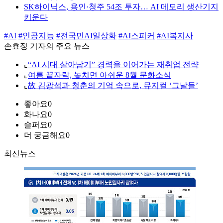
SK하이닉스, 용인·청주 54조 투자… AI 메모리 생산기지
키운다
#AI
#인공지능
#전국민AI일상화
#AI스피커
#AI복지사
손효정 기자의 주요 뉴스
⌞
“AI 시대 살아남기” 경력을 이어가는 재취업 전략
⌞
여름 끝자락, 놓치면 아쉬운 8월 문화소식
⌞
故 김광석과 청춘의 기억 속으로, 뮤지컬 ‘그날들’
좋아요
0
화나요
0
슬퍼요
0
더 궁금해요
0
최신뉴스