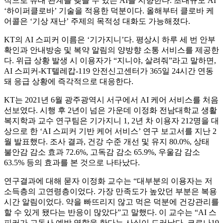
적으로 유대 관계를 맺을 수 있는 AI를 지향한다. 초대규모 AI
‘하이퍼클로바’ 기술을 적용한 덕분이다. 올해부터 클로바 케
어콜은 ‘기상 재난’ 주제의 목적성 대화도 가능해졌다.
KT의 AI 스피커 이름은 ‘기가지니’다. 평상시 하루 세 번 안부
확인과 안내방송 및 복약 알림의 양방향 소통 서비스를 제공한
다. 위급 상황 발생 시 이용자가 “지니야, 살려줘”라고 말하면,
AI 스피커-KT텔레캅-119 안전신고센터가 365일 24시간 연동
돼 응급 상황에 즉각적으로 대응한다.
KT는 2021년 6월 광주광역시 서구에서 AI 케어 서비스를 처음
선보였다. 시행 후 2년이 넘은 가운데 이정화 전남대학교 생활
복지학과 교수 연구팀은 기가지니 1, 2년 차 이용자 212명을 대
상으로 한 ‘AI 스피커 기반 케어 서비스’ 연구 보고서를 지난 2
월 발표했다. 조사 결과, 건강 수준 개선 및 유지 80.0%, 상태
불안감 감소 효과 72.6%, 고독감 감소 65.9%, 우울감 감소
63.5% 등의 효과를 본 것으로 나타났다.
연구결과에 대해 묻자 이정화 교수는 “대부분의 이용자는 저
소득층의 고연령층이었다. 가장 만족도가 높았던 부분은 복용
시간 알림이었다. 약을 빠뜨리지 않고 먹은 덕분에 건강관리를
할 수 있게 됐다는 반응이 많았다”고 말했다. 이 교수는 “AI 스
피커가 고독사 예방 역할을 한다는 사실이 드러났다. 코로나19