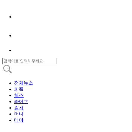
전체뉴스
피플
헬스
라이프
컬처
머니
테마