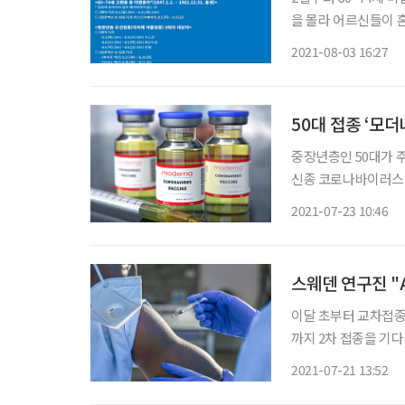
을 몰라 어르신들이 혼란을 겪고 있
단)은 2일 60∼7
2021-08-03 16:27
분들을 대상으로 아스
50대 접종 ‘모더
중장년층인 50대가 
신종 코로나바이러스 
송 질병관리청에서 열린
2021-07-23 10:46
르면 모더나 백신이 해
스웨덴 연구진 "
이달 초부터 교차접종(
까지 2차 접종을 기다리
50대 백신 접종 일
2021-07-21 13:52
차접종을 대안으로 선