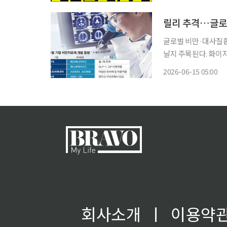
글로벌 비만·대사질환
날지 주목된다. 화이자
의성을 개선한 차세대
2026-06-15 05:00
이 쏠
회사소개
ㅣ
이용약