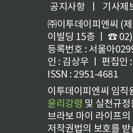
공지사항
ㅣ
기사제
㈜이투데이피엔씨 (제호
이빌딩 15층 ㅣ ☎ 02)
등록번호 : 서울아02992
인 : 김상우 ㅣ 편집인
ISSN : 2951-4681
이투데이피엔씨 임직원
윤리강령
및 실천규정을
브라보 마이 라이프의
저작권법의 보호를 받