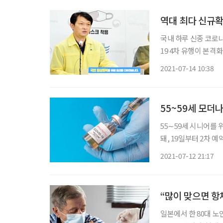
역대 최다 신규확
국내 하루 신종 코로나
19 4차 유행이 본
자제해 감염 가능성을 최소화할 필
2021-07-14 10:38
본)는 14일 0시 기준
55~59세 모더
55∼59세 시니어를 
돼, 19일부터 2차 예약을 받는다. 정은경 코로나19 예방접
온라인 특별방역점검회
2021-07-12 21:17
대한 사전예약이 15시
“많이 맞으면 항체
일본에서 한 80대 