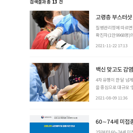
검색결과 총
13
건
고령층 부스터샷
질병관리청에 따르면 최
확진자(1만9968명)의
이상 증가한 수치다. 
2021-11-22 17:13
88%에서 95%로 올
백신 맞고도 감
4차 유행이 한 달 
을 중심으로 대규모 
게 형성하지 못한 영향
2021-08-09 11:36
부산시에 따르면 기장
60∼74세 미접
2일부터 60~74세