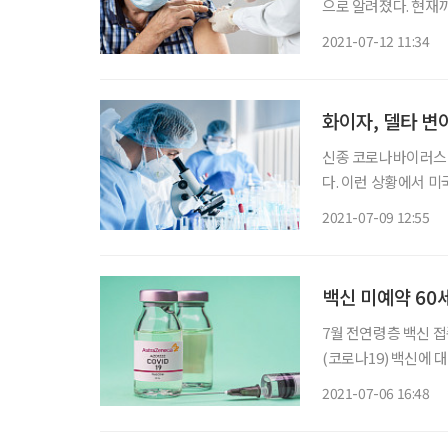
으로 알려졌다. 현재까지는 건강
송) 등 현지 매체 보
2021-07-12 11:34
례나 맞은 사실이 뒤
화이자, 델타 변
신종 코로나바이러스 
다. 이런 상황에서 
위한 부스터샷을 개발하고 있는 것으로 확
2021-07-09 12:55
사는 다음달 안으로 
백신 미예약 60
7월 전연령층 백신 
(코로나19) 백신에 
된다는 지적이 나오고 있다. 델타 변이가 확산하는 와중에 60~74세 고
2021-07-06 16:48
과 예약 같은 이유로 