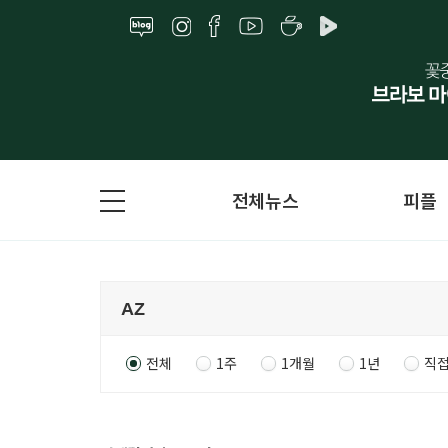
전체뉴스
피플
전체
1주
1개월
1년
직