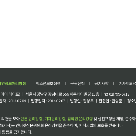
개인정보처리방침
ㅣ
청소년보호정책
ㅣ
구독신청
ㅣ
공지사항
ㅣ
기사제보/
이 라이프) ㅣ 서울시 강남구 강남대로 556 이투데이빌딩 15층 ㅣ ☎ 02)799-6713
 : 2014.02.04 ㅣ 발행일자 : 2014.02.07 ㅣ 발행인 : 김상우 ㅣ 편집인 : 한승훈 ㅣ
 의견을 모아
언론 윤리강령
,
기자윤리강령
,
임직원 윤리강령
및 실천규정을 제정, 준수하
츠(기사)는 인터넷신문위원회 윤리강령을 준수하며, 저작권법의 보호를 받습니다.
 이용 등을 금지합니다.