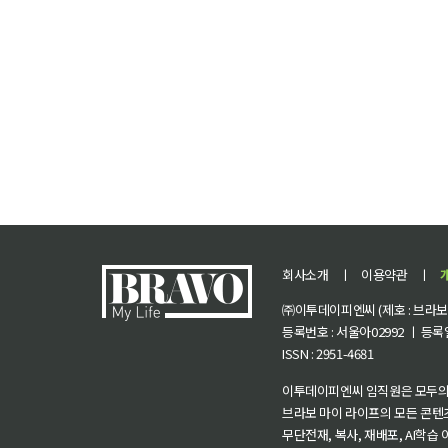
회사소개
ㅣ
이용약관
ㅣ
㈜이투데이피엔씨 (제호 : 브라보 마
등록번호 : 서울아02992 ㅣ 등록일자
ISSN : 2951-4681
이투데이피엔씨 임직원은 모두의
브라보 마이 라이프의 모든 콘텐
무단전재, 복사, 재배포, AI학습