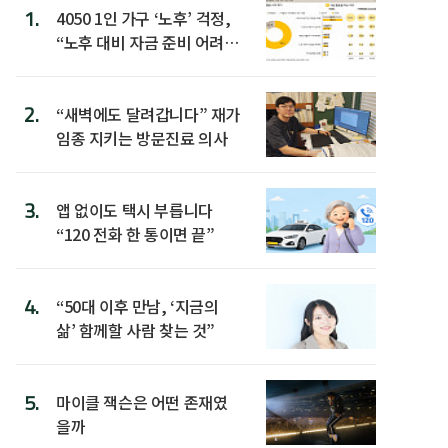
1.
4050 1인 가구 ‘노후’ 걱정,
“노후 대비 자금 준비 어려
워”
2.
“새벽에도 달려갑니다” 재가
임종 지키는 방문진료 의사
3.
앱 없이도 택시 부릅니다
“120 전화 한 통이면 끝”
4.
“50대 이후 만남, ‘지금의
삶’ 함께할 사람 찾는 것”
5.
마이클 잭슨은 어떤 존재였
을까