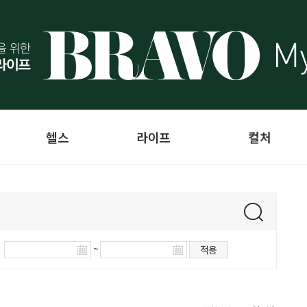
헬스
라이프
컬처
~
적용