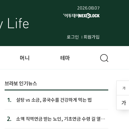
2026.08.07
로그인
회원가입
머니
테마
브라보 인기뉴스
가
1.
설탕 vs 소금, 콩국수를 건강하게 먹는 법
가
2.
소액 직역연금 받는 노인, 기초연금 수령 길 열린
다