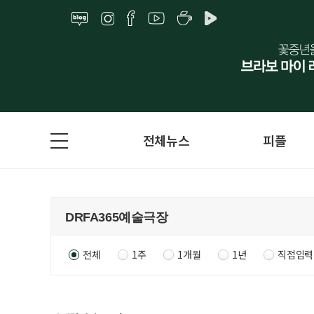
전체뉴스
피플
전체
1주
1개월
1년
직접입력