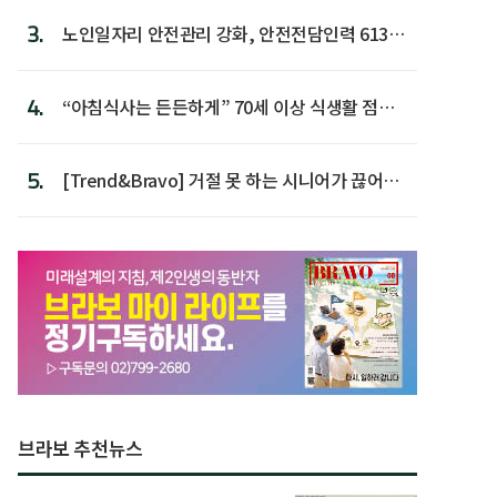
3.
노인일자리 안전관리 강화, 안전전담인력 613명
첫 배치
4.
“아침식사는 든든하게” 70세 이상 식생활 점수
가장 높아
5.
[Trend&Bravo] 거절 못 하는 시니어가 끊어야
할 행동 5
브라보 추천뉴스