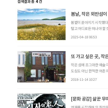
검색결과 총
4
건
봄날, 작은 외딴섬이
봄볕이 쏟아지기 시작했다.
털고 어디로든 떠나야 할 것
가까운 듯 단절의 참맛을 느
2025-04-18 06:53
또 가고 싶은 곳, 작
작은 섬에 조그마한 예술극
도심도 아닌 한적한 어촌 마
문하면 또 찾게 되고 꽤 
2018-11-14 10:27
린 작은 섬 바닷가 한 마을
[문화 공감] 삶꾼 
연재를 시작하며 의 창간을