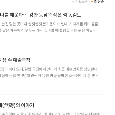
정확도순
최신순
 나를 깨운다… 강화 동남쪽 작은 섬 동검도
 눈길 닿는 곳마다 설핏설핏 봄기운이 어린다. 기지개를 켜며 훌훌
 같은 마음에 짐짓 두근거린다. 이럴 때 설렘을 주는 곳은 어딜까.
끼게 하는 섬, 강화섬은 열린 자연이다. 섬 곳곳에 숨어 있는 작은
섬, 그리고 바다. 강화 남쪽 자락에서 영혼의 숨터를 만난다. 동
은 섬 속 예술극장
장이 하나 있다. 일반 극장에서 만나기 힘든 예술영화를 상영한다.
을에 문을 연 4년째 관람객 12만 명을 돌파한 소극장이다. 한 번 방
괜찮다는 생각이 들어 자신도 모르게 다른 사람에게 추천한다. 섬에 딸
에 예닐곱 채 농어가와 함께 있다. 서해안의 큰 섬
무애(無碍)의 이야기
 축하하며 글 쓸 기회를 주신 데 대해 감사드립니다. 앞으로 제 삶에