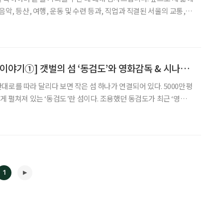
음악, 등산, 여행, 운동 및 수련 등과, 직업과 직결된 서울의 교통, 교
드들을 곁들여 펼쳐볼까 합니다. 그러나 잡지나 신문 등에
어 서투른 점도 많으리라 생각되니 여러분의 격
[김미숙의 人브랜드 이야기①] 갯벌의 섬 ‘동검도’와 영화감독 & 시나리오 작가 ‘조나단 유’
대로를 따라 달리다 보면 작은 섬 하나가 연결되어 있다. 5000만평
게 펼쳐져 있는 ‘동검도’란 섬이다. 조용했던 동검도가 최근 ‘영화의
게 알려지기 시작했다. 갯벌 앞 섬마을에서 희귀 영화를볼 수 있는
1월, 흔히 접하기 힘든 세계고전, 예술영화,
1