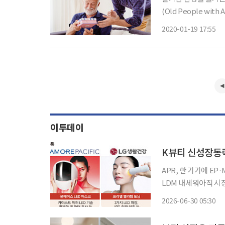
(Old People wi
건강관리·피부관리·안
2020-01-19 17:55
다. 이에 육류나 과일
이투데이
K뷰티 신성장동력
APR, 한 기기에 E
LDM 내세워아직 시장 초기 
이끌 차세대 성장동력
2026-06-30 05:30
주도하고 있는 APR