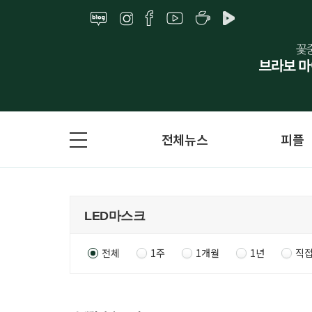
전체뉴스
피플
전체
1주
1개월
1년
직