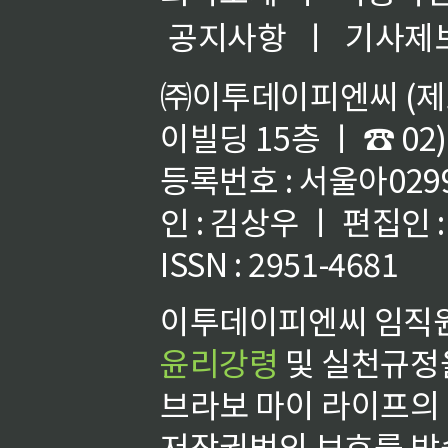
공지사항
ㅣ
기사제
㈜이투데이피엔씨 (제호
이빌딩 15층 ㅣ ☎ 02)
등록번호 : 서울아02992
인 : 김상우 ㅣ 편집인
ISSN : 2951-4681
이투데이피엔씨 임직원
윤리강령
및 실천규정을
브라보 마이 라이프의
저작권법의 보호를 받