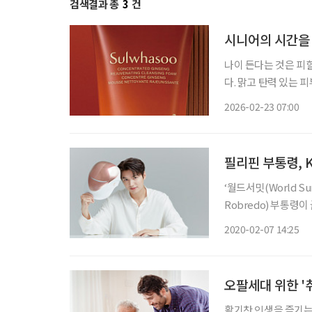
검색결과 총
3
건
시니어의 시간을
나이 든다는 것은 피
다. 맑고 탄력 있는 
컨디션. 시니어가 바
2026-02-23 07:00
을 붙잡아두는 관리다
필리핀 부통령, 
‘월드서밋(World S
Robredo) 부통령이
남동구 셀리턴 본사를
2020-02-07 14:25
기술이 적용된 발광다
오팔세대 위한 '
활기찬 인생을 즐기는