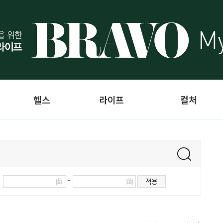
헬스
라이프
컬처
~
적용