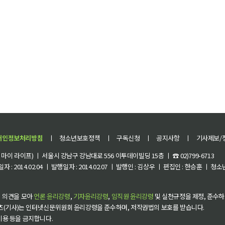
개인정보처리방침
ㅣ
청소년보호정책
ㅣ
구독신청
ㅣ
공지사항
ㅣ
기사제보/
이 라이프) ㅣ 서울시 강남구 강남대로 556 이투데이빌딩 15층 ㅣ ☎ 02)799-6713
 : 2014.02.04 ㅣ 발행일자 : 2014.02.07 ㅣ 발행인 : 김상우 ㅣ 편집인 : 한승훈 ㅣ
 의견을 모아
언론 윤리강령
,
기자윤리강령
,
임직원 윤리강령
및 실천규정을 제정, 준수하
츠(기사)는 인터넷신문위원회 윤리강령을 준수하며, 저작권법의 보호를 받습니다.
 이용 등을 금지합니다.