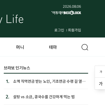
2026.08.06
로그인
회원가입
머니
테마
브라보 인기뉴스
가
1.
소액 직역연금 받는 노인, 기초연금 수령 길 열린
가
다
2.
설탕 vs 소금, 콩국수를 건강하게 먹는 법