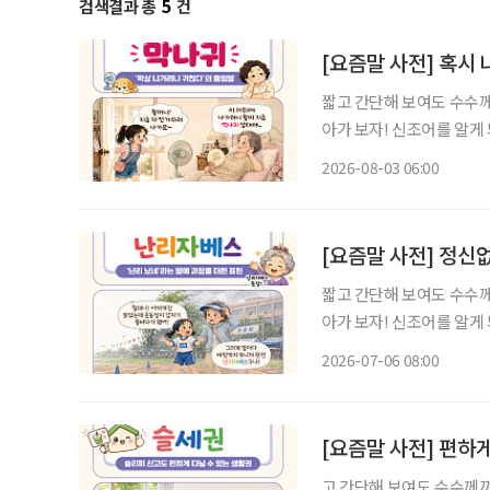
검색결과 총
5
건
[요즘말 사전] 혹시 
짧고 간단해 보여도 수수께
아가 보자! 신조어를 알게
은 기운이 더해진다. “오늘은 왜 이렇게 나가기 싫지?” 약속을 잡을 때만 해도 괜찮았다. 병원
2026-08-03 06:00
예약도 하고, 친구와 점심
[요즘말 사전] 정신
짧고 간단해 보여도 수수께
아가 보자! 신조어를 알게
은 기운이 더해진다. 아침부터 전화는 쉴 새 없이 울리고, 병원 예약 시간은 다가오는데 갑자
2026-07-06 08:00
기 비까지 쏟아진다. 겨우
[요즘말 사전] 편하게
고 간단해 보여도 수수께끼