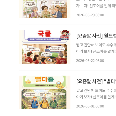
가 보자! 신조어를 알게 
기운이 더해진다. 집을 선택할 때 중요하게 여기는 기준은 시대의 흐름에 따라 조금씩 달라지
2026-06-29 06:00
고 있다. 예전에는 직장과
[요즘말 사전] 월드컵
짧고 간단해 보여도 수수께
아가 보자! 신조어를 알게
은 기운이 더해진다. 월드컵 시즌이 되면 익숙한 풍경이 펼쳐진다. 누가 시키지 않아도 빨간 티
2026-06-22 06:00
셔츠를 꺼내 입고, 경기 시
[요즘말 사전] “별
짧고 간단해 보여도 수수께
아가 보자! 신조어를 알게
은 기운이 더해진다. 낄끼빠빠 ‘낄 때 끼고 빠질 때 빠진다’의 줄임말. 꾸안꾸 ‘꾸민 듯 안 꾸민
2026-06-01 06:00
듯’의 줄임말. 처