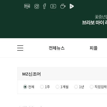
전체뉴스
피플
전체
1주
1개월
1년
직접입력