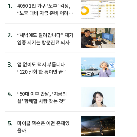
1.
4050 1인 가구 ‘노후’ 걱정,
“노후 대비 자금 준비 어려
워”
2.
“새벽에도 달려갑니다” 재가
임종 지키는 방문진료 의사
3.
앱 없이도 택시 부릅니다
“120 전화 한 통이면 끝”
4.
“50대 이후 만남, ‘지금의
삶’ 함께할 사람 찾는 것”
5.
마이클 잭슨은 어떤 존재였
을까