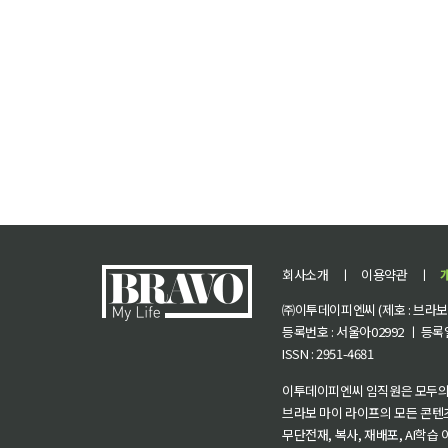
회사소개
ㅣ
이용약관
ㅣ
㈜이투데이피엔씨 (제호 : 브라보 마
등록번호 : 서울아02992 ㅣ 등록일자
ISSN : 2951-4681
이투데이피엔씨 임직원은 모두의
브라보 마이 라이프의 모든 콘텐
무단전재, 복사, 재배포, AI학습