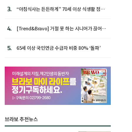
3.
“아침식사는 든든하게” 70세 이상 식생활 점수
가장 높아
4.
[Trend&Bravo] 거절 못 하는 시니어가 끊어야
할 행동 5
5.
65세 이상 국민연금 수급자 비중 80% ‘돌파’
브라보 추천뉴스