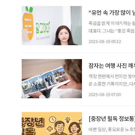
“유언 속 가장 많이 
죽음을 밝게 이야기하는 젊
대표다. 그녀는 “좋은 죽
나 쉽게 유언장을 작성하고 이
2025-08-19 09:22
문제의식은 학생시절 사회복
잠자는 여행 사진 깨
책장 한편에서 먼지만 쌓여
온 소중한 기록이지만, 다
진관이 좀처럼 보이지 않는다. 추억이 빛바래는 것이 아쉬운 당신을 위해 여행의
2025-08-19 07:00
더욱 가볍고 세련되게 간직
[중장년 필독 정보
바쁜 일상, 풍요로운 노후