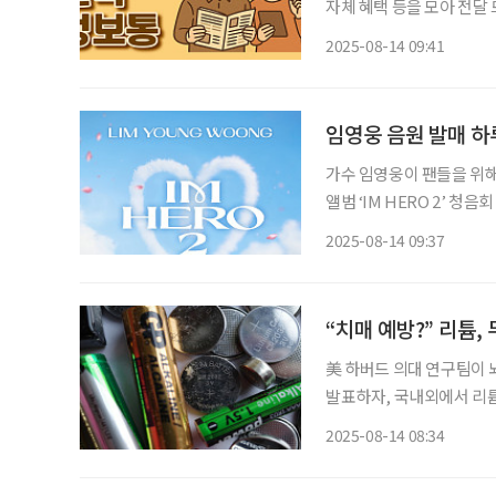
자체 혜택 등을 모아 전달 드립니다. 차와 문화가 흐르는 한옥 속 쉼
사한옥박물관에서 한옥을 개
2025-08-14 09:41
거움이 있는 공간’이라는 
임영웅 음원 발매 하
가수 임영웅이 팬들을 위해 청음회를 개최한다. 임영
앨범 ‘IM HERO 2’ 청음회 일정이 14일 오전
2집 앨범을 최초로 만나는 시
2025-08-14 09:37
장에서 동시 진행한다
“치매 예방?” 리튬,
美 하버드 의대 연구팀이 
발표하자, 국내외에서 리튬
6일 국제학술지 네이처(N
2025-08-14 08:34
병 위험이 커지고, 오르트산리