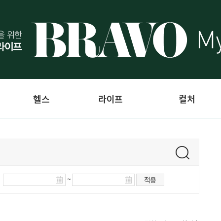
헬스
라이프
컬처
~
적용