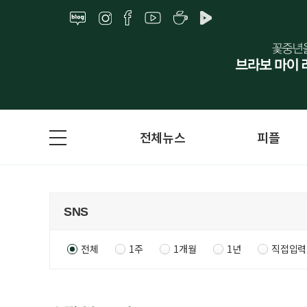
전체뉴스
피플
전체
1주
1개월
1년
직접입력