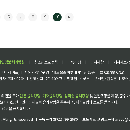
6
7
8
9
10
개인정보처리방침
ㅣ
청소년보호정책
ㅣ
구독신청
ㅣ
공지사항
ㅣ
기사제보/
이 라이프) ㅣ 서울시 강남구 강남대로 556 이투데이빌딩 15층 ㅣ ☎ 02)799-6713
 : 2014.02.04 ㅣ 발행일자 : 2014.02.07 ㅣ 발행인 : 김상우 ㅣ 편집인 : 한승훈 ㅣ
▶
 의견을 모아
언론 윤리강령
,
기자윤리강령
,
임직원 윤리강령
및 실천규정을 제정, 준수하
츠(기사)는 인터넷신문위원회 윤리강령을 준수하며, 저작권법의 보호를 받습니다.
 이용 등을 금지합니다.
씨
. All rights reserved. ㅣ 구독문의 ☎ 02) 799-2680 ㅣ 보도자료 및 광고문의 bravo@et