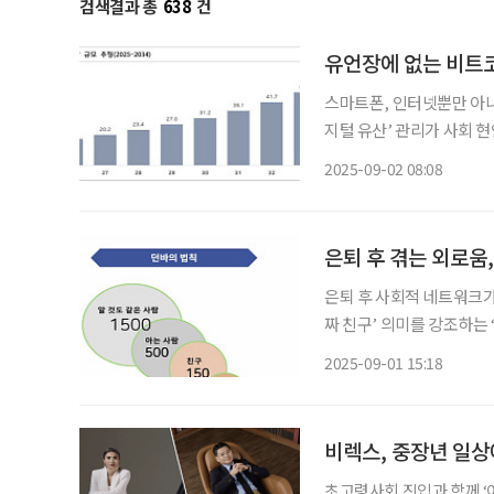
검색결과 총
638
건
유언장에 없는 비트
스마트폰, 인터넷뿐만 아
지털 유산’ 관리가 사회 현안으로 떠오르고 있다
작성한 ‘초고령 사회 진입
2025-09-02 08:08
작년 기준 130억7000만 
은퇴 후 겪는 외로움,
은퇴 후 사회적 네트워크가
짜 친구’ 의미를 강조하는 ‘던바
증권 퇴직연금컨설팅본부10
2025-09-01 15:18
생, 새로운 관계 맺기 - 은
비렉스, 중장년 일상
초고령사회 진입과 함께 ‘