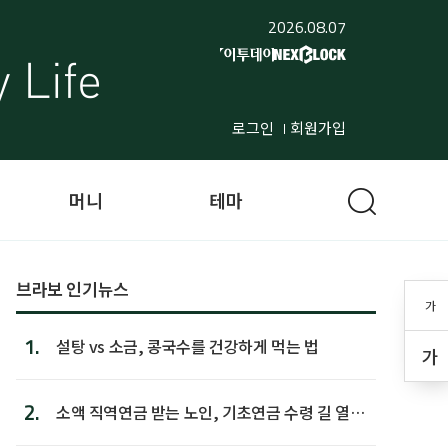
2026.08.07
로그인
회원가입
머니
테마
브라보 인기뉴스
가
1.
설탕 vs 소금, 콩국수를 건강하게 먹는 법
가
2.
소액 직역연금 받는 노인, 기초연금 수령 길 열린
다