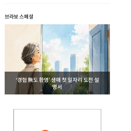
발간
브라보 스페셜
‘경험 無도 환영’ 생애 첫 일자리 도전 설
명서