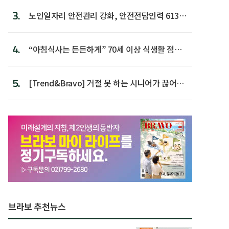
3.
노인일자리 안전관리 강화, 안전전담인력 613명
첫 배치
4.
“아침식사는 든든하게” 70세 이상 식생활 점수
가장 높아
5.
[Trend&Bravo] 거절 못 하는 시니어가 끊어야
할 행동 5
브라보 추천뉴스