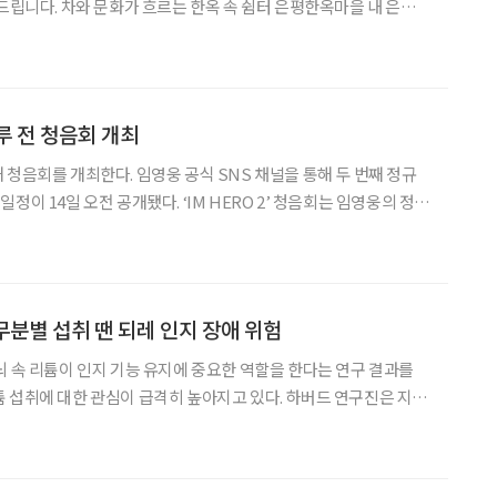
터 은평한옥마을 내 은평역
조해 만든 ‘다락방(茶樂房)’이 새롭게 개관했다. 이름은 ‘차와 즐
의미로, 주민 제안 이벤트를 통해
루 전 청음회 개최
웅 공식 SNS 채널을 통해 두 번째 정규
 공개됐다. ‘IM HERO 2’ 청음회는 임영웅의 정규
간으로, 음원 발매 하루 전인 오는 28일 전국 CGV 약 50여 개 극
. 이번
 무분별 섭취 땐 되레 인지 장애 위험
뇌 속 리튬이 인지 기능 유지에 중요한 역할을 한다는 연구 결과를
 섭취에 대한 관심이 급격히 높아지고 있다. 하버드 연구진은 지난
ature)에 게재한 논문에서 “뇌 내 리튬 농도가 낮으면 알츠하이머
튬(lithium orotate) 보충이 인지 기