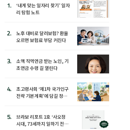
1.
‘내게 맞는 일자리 찾기’ 일자
리 탐험 노트
2.
노후 대비로 달러보험? 환율
오르면 보험료 부담 커진다
3.
소액 직역연금 받는 노인, 기
초연금 수령 길 열린다
4.
초고령사회 ‘제1차 국가인구
전략 기본계획’에 담길 정책
은
5.
브라보 리포트 1호 ‘사오정
시대, 73세까지 일하기 전략’