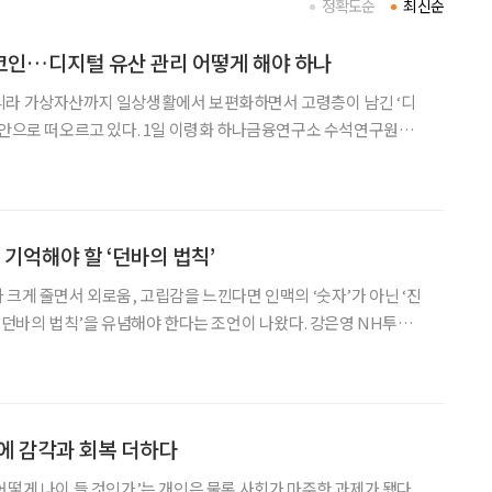
정확도순
최신순
코인…디지털 유산 관리 어떻게 해야 하나
니라 가상자산까지 일상생활에서 보편화하면서 고령층이 남긴 ‘디
. 1일 이령화 하나금융연구소 수석연구원이
과 디지털 유산’ 보고서에 따르면 “글로벌 디지털 유산 시장 규모는
달러(약 18조2156억 원)수준이며, 향후 수요가 늘어
 기억해야 할 ‘던바의 법칙’
 크게 줄면서 외로움, 고립감을 느낀다면 인맥의 ‘숫자’가 아닌 ‘진
의 법칙’을 유념해야 한다는 조언이 나왔다. 강은영 NH투자
0세시대연구소 연구위원은 최근 ‘THE100리포트’에 ‘제2의 인
퇴 후 대인관계’ 기고문을 통해 “2023년 노인
에 감각과 회복 더하다
어떻게 나이 들 것인가’는 개인은 물론 사회가 마주한 과제가 됐다.