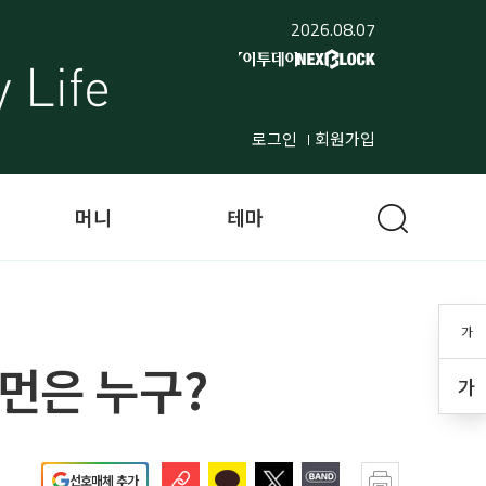
2026.08.07
로그인
회원가입
머니
테마
가
휴먼은 누구?
가
선호매체 추가