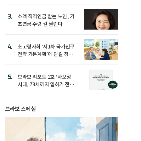
3.
소액 직역연금 받는 노인, 기
초연금 수령 길 열린다
4.
초고령사회 ‘제1차 국가인구
전략 기본계획’에 담길 정책
은
5.
브라보 리포트 1호 ‘사오정
시대, 73세까지 일하기 전략’
발간
브라보 스페셜