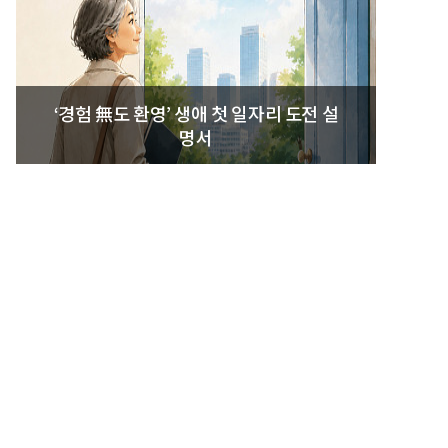
‘경험 無도 환영’ 생애 첫 일자리 도전 설
명서