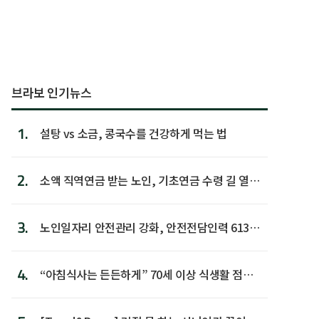
브라보 인기뉴스
1.
설탕 vs 소금, 콩국수를 건강하게 먹는 법
2.
소액 직역연금 받는 노인, 기초연금 수령 길 열린
다
3.
노인일자리 안전관리 강화, 안전전담인력 613명
첫 배치
4.
“아침식사는 든든하게” 70세 이상 식생활 점수
가장 높아