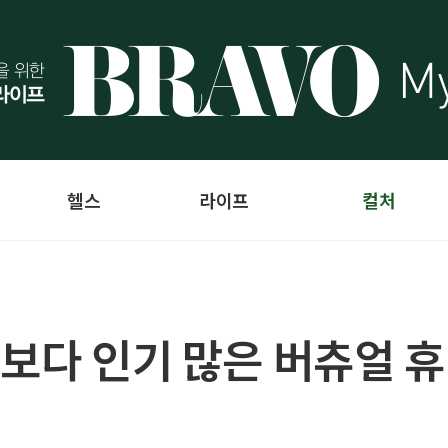
헬스
라이프
컬처
람보다 인기 많은 버츄얼 