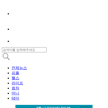
전체뉴스
피플
헬스
라이프
컬처
머니
테마