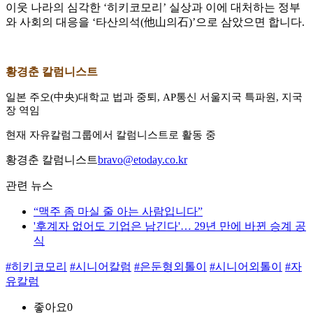
이웃 나라의 심각한 ‘히키코모리’ 실상과 이에 대처하는 정부
와 사회의 대응을 ‘타산의석(他山의石)’으로 삼았으면 합니다.
황경춘 칼럼니스트
일본 주오(中央)대학교 법과 중퇴, AP통신 서울지국 특파원, 지국
장 역임
현재 자유칼럼그룹에서 칼럼니스트로 활동 중
황경춘 칼럼니스트
bravo@etoday.co.kr
관련 뉴스
“맥주 좀 마실 줄 아는 사람입니다”
'후계자 없어도 기업은 남긴다'… 29년 만에 바뀐 승계 공
식
#히키코모리
#시니어칼럼
#은둔형외톨이
#시니어외톨이
#자
유칼럼
좋아요
0