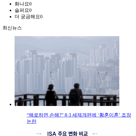
화나요
0
슬퍼요
0
더 궁금해요
0
최신뉴스
“해로하면 손해?” 8·3 세제개편에 ‘황혼이혼’ 조장
논란