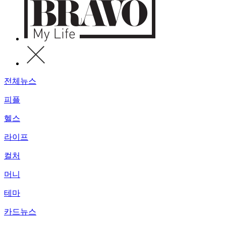
전체뉴스
피플
헬스
라이프
컬처
머니
테마
카드뉴스