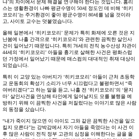
냐’의 차이에서 문제 해결을 연구해야 한다는 것입니다. 홈리
스는 생활환경이 나빠 평균수명이 50세 정도인 데 비해 ‘히키
코모리’는 주거환경이 좋아 평균수명이 80세를 넘을 것이라
고, 사이토 교수는 덧붙였습니다.
올해 일본에서 ‘히키코모리’ 문제가 특히 화제에 오른 것은 지
난봄에 나흘 간격으로 ‘히키코모리’와 관련한 끔찍한 살인사
건이 일어났기 때문입니다. 특히 76세의 전직 농수산성 차관이
44세의 ‘히키코모리’ 아들을 흉기로 살해한 사건은 평화스럽
던 가정에서 일어났기 때문에 매스컴의 대대적인 취재 대상이
되었습니다.
특히 이 교양 있는 아버지가 ‘히키코모리’ 아들이 근처 초등학
교 운동회의 확성기 소리가 너무 시끄럽다고 불평하면서 “죽
여버리겠다”고 하는 말을 듣고, 나흘 전 ‘히키코모리’의 ‘묻지
마’ 살인사건을 연상해 타인에게 일어날지도 모를 불행을 예
방하기 위해 이 끔찍한 사건을 저질렀다는 이야기로 많은 사람
의 동정을 샀습니다.
“내가 죽이지 않으면 이 아이도 그와 같은 끔찍한 사건을 일으
킬지 모른다”는 강박감에서 자기 아들을 죽였다는 이 사건 이
후 많은 사람이 전직 정부 고관의 심정을 이해한다는 글을 올