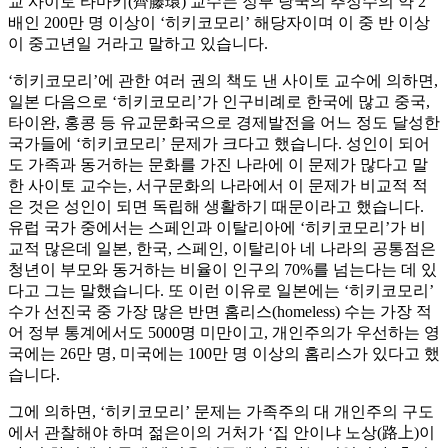
교 사이토 타마키(齊藤環) 교수는 정부 당국의 추정수의 약 2
배인 200만 명 이상이 ‘히키코모리’ 해당자이며 이 중 반 이상
이 중고년일 거라고 말하고 있습니다.
‘히키코모리’에 관한 여러 권의 책도 낸 사이토 교수에 의하면,
일본 다음으로 ‘히키코모리’가 인구비례로 한국에 많고 중국,
타이완, 홍콩 등 유교문화국으로 경제발전을 어느 정도 달성한
국가들에 ‘히키코모리’ 문제가 크다고 했습니다. 성인이 되어
도 가족과 동거하는 문화를 가진 나라에 이 문제가 많다고 말
한 사이토 교수는, 서구문화의 나라에서 이 문제가 비교적 적
은 것은 성인이 되면 독립해 생활하기 때문이라고 했습니다.
유럽 국가 중에서는 스페인과 이탈리아에 ‘히키코모리’가 비
교적 많은데 일본, 한국, 스페인, 이탈리아 네 나라의 공통점은
청년이 부모와 동거하는 비율이 인구의 70%를 넘는다는 데 있
다고 그는 말했습니다. 또 이런 이유로 일본에는 ‘히키코모리’
수가 선진국 중 가장 많은 반면 홈리스(homeless) 수는 가장 적
어 정부 통계에서도 5000명 미만이고, 개인주의가 우선하는 영
국에는 26만 명, 미국에는 100만 명 이상의 홈리스가 있다고 했
습니다.
그에 의하면, ‘히키코모리’ 문제는 가족주의 대 개인주의 구도
에서 관찰해야 하며 젊은이의 거처가 ‘집 안이냐 노상(路上)이