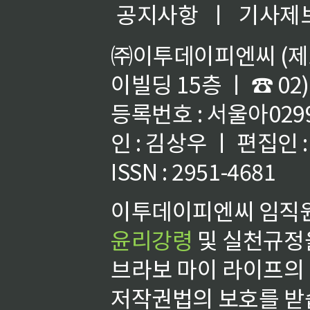
공지사항
ㅣ
기사제
㈜이투데이피엔씨 (제호
이빌딩 15층 ㅣ ☎ 02)
등록번호 : 서울아02992
인 : 김상우 ㅣ 편집인
ISSN : 2951-4681
이투데이피엔씨 임직원
윤리강령
및 실천규정을
브라보 마이 라이프의
저작권법의 보호를 받