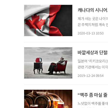
캐나다의 시니어
제가 사는 곳은 나이아
은 주택지처럼 계속 
여 사는 큰길 가까운 곳에 위치해 있습니다. 이
2020-03-13 10:50
고 운치 있는 동네를
바깥세상과 단절
일본어 ‘히키코모리(
관련 기관에서는 이미
이’라는 두 용어를 같
2019-12-24 09:54
에서도 확산되고 있지만
“맥주 좀 마실 
느닷없이 맥주를 좋아