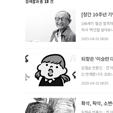
검색결과 총
18
건
[창간 10주년 기
106세의 ‘젊은 철학
저서 ‘백년을 살아보니
사에서는 특강도 맡았
2025-04-01 08:00
자유칼럼그룹 공동대표
되찾은 ‘이승만 
임철순 언론인ㆍ전 이투데이 주필 ※4월 1일(수)부터 ‘임
인 연재합니다. 코로
버무려 함께 나누는 칼럼입니다. 나는 2월에 ‘충청도 사람 이야기’
2020-04-22 09:55
내 블로그에서 정말 
확삭, 팍삭, 소
임철순 언론인ㆍ전 이투데이 주필 ※4월 1일(수)부터 ‘임