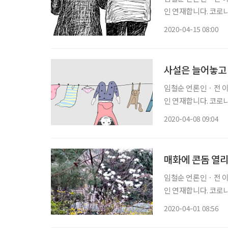
인 연재합니다. 코로
버무려 함께 나누는 칼럼입니다. 소설가 김훈은 봄만 되면 춘수
2020-04-15 08:00
다. 올해에도 어느 잡
사설은 늘어놓고
임철순 언론인ㆍ전 이투
인 연재합니다. 코로
버무려 함께 나누는 칼럼입니다. 청명, 한식도 지나 천지는 꽃
2020-04-08 09:04
니 참 환장 된장하겠
매화에 콘돔 열
임철순 언론인ㆍ전 이투
인 연재합니다. 코로
버무려 함께 나누는 칼럼입니다. 나는 아파트의 힘센 층에 산
2020-04-01 08:56
인 이장근(1971~ )의