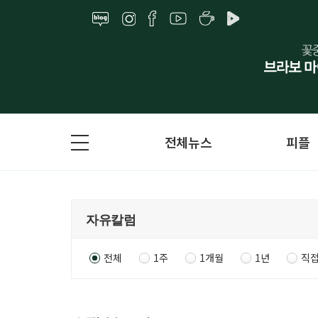
전체뉴스
피플
전체
1주
1개월
1년
직