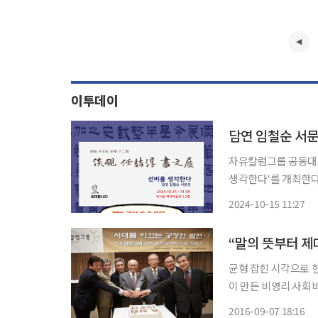
이투데이
담연 임철순 서문
자유칼럼그룹 공동대표
생각한다'를 개최한다. 임 전 주필은 올해 언론계, 50년 서예 12년을 기념해 31일부터 
6일까지 서울 인사동 
2024-10-15 11:27
를 생각한다'가 주제인
“말의 뜻부터 제
균형 잡힌 시각으로 
이 만든 비영리 사회
이 창립 10주년을 맞
2016-09-07 18:16