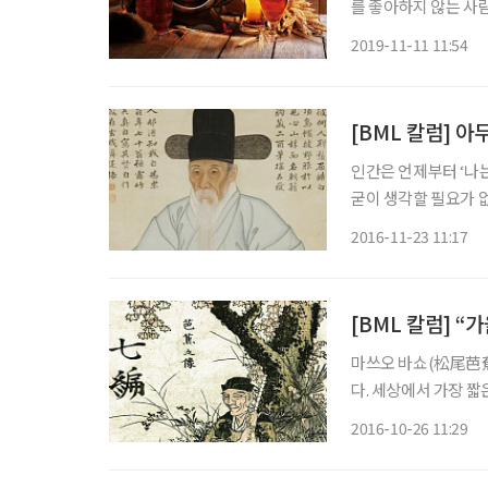
를 좋아하지 않는 사
등 다른 술은 좋아하면
2019-11-11 11:54
탁을 그리 가리지 않
[BML 칼럼] 
인간은 언제부터 ‘나
굳이 생각할 필요가 
함으로써 나의 독자성, 개별성을
2016-11-23 11:17
하나 있습니다. 누가 
[BML 칼럼] 
마쓰오 바쇼(松尾芭蕉,
다. 세상에서 가장 짧
희에서 예술 차원으로 끌어올려 완성했습니
2016-10-26 11:29
것은 사는 것이고, 