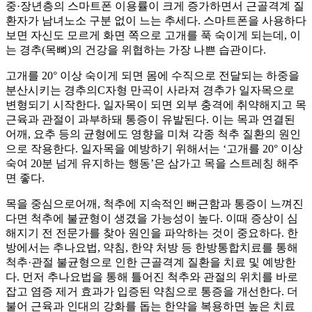
중·장년층의 스마트폰 이용률이 크게 증가하면서 근골격계 질
환자가 남녀노소 구분 없이 느는 추세다. 스마트폰을 사용하다
보면 자신도 모르게 화면 쪽으로 고개를 푹 숙이게 되는데, 이
는 경추(목뼈)의 건강을 위협하는 가장 나쁜 습관이다.
고개를 20° 이상 숙이게 되면 몸에 수직으로 전달되는 하중을
분산시키는 경추의C자형 만곡이 사라져 경추가 일자목으로
변형되기 시작한다. 일자목이 되면 외부 충격에 취약해지고 목
근육과 관절이 과부하돼 통증이 유발된다. 이는 목과 연결된
어깨, 요추 등의 균형에도 영향을 미쳐 각종 척추 질환의 원인
으로 작용한다. 일자목을 예방하기 위해서는 ‘고개를 20° 이상
숙여 20분 넘게 유지하는 행동’은 삼가고 목을 스트레칭 해주
면 좋다.
목을 중심으로어깨, 척추에 지속적인 뻐근함과 통증이 느껴진
다면 척추에 불균형이 생겼을 가능성이 높다. 이때 증상이 심
해지기 전 전문가를 찾아 원인을 파악하는 것이 중요하다. 한
방에서는 추나요법, 약침, 한약 처방 등 한방통합치료를 통해
척추·관절 불균형으로 인한 근골격계 질환을 치료 및 예방한
다. 먼저 추나요법을 통해 틀어진 척추와 관절의 위치를 바로
잡고 염증 제거 효과가 입증된 약침으로 통증을 개선한다. 더
불어 근육과 인대의 강화를 돕는 한약을 복용하면 높은 치료