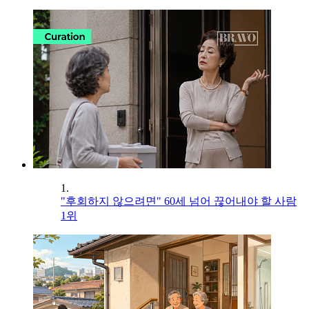
1.
"후회하지 않으려면" 60세 넘어 끊어내야 할 사람
1위