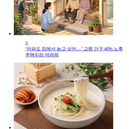
2.
‘아파도 집에서 늙고 싶어…’ 고령 가구 40% 노후
주택이라 어려워