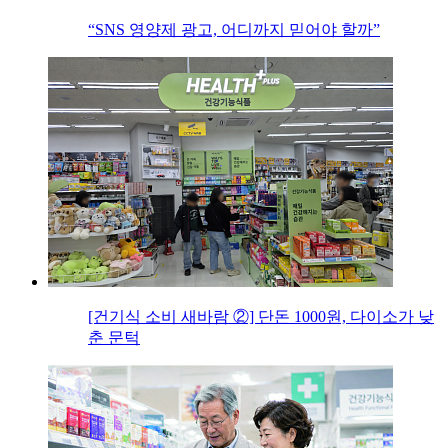
“SNS 영양제 광고, 어디까지 믿어야 할까”
[건기식 소비 새바람 ②] 단돈 1000원, 다이소가 낮
춘 문턱