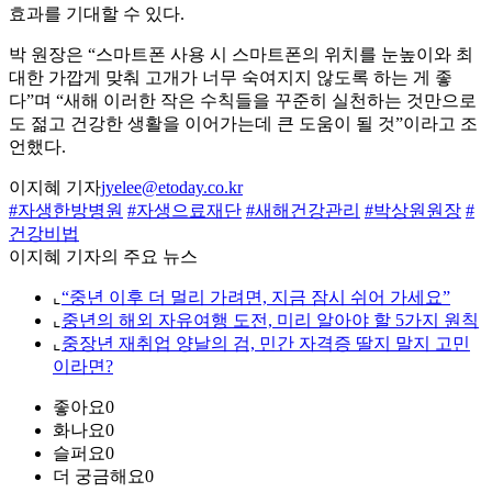
효과를 기대할 수 있다.
박 원장은 “스마트폰 사용 시 스마트폰의 위치를 눈높이와 최
대한 가깝게 맞춰 고개가 너무 숙여지지 않도록 하는 게 좋
다”며 “새해 이러한 작은 수칙들을 꾸준히 실천하는 것만으로
도 젊고 건강한 생활을 이어가는데 큰 도움이 될 것”이라고 조
언했다.
이지혜 기자
jyelee@etoday.co.kr
#자생한방병원
#자생으료재단
#새해건강관리
#박상원원장
#
건강비법
이지혜 기자의 주요 뉴스
⌞
“중년 이후 더 멀리 가려면, 지금 잠시 쉬어 가세요”
⌞
중년의 해외 자유여행 도전, 미리 알아야 할 5가지 원칙
⌞
중장년 재취업 양날의 검, 민간 자격증 딸지 말지 고민
이라면?
좋아요
0
화나요
0
슬퍼요
0
더 궁금해요
0