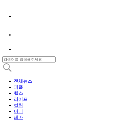
전체뉴스
피플
헬스
라이프
컬처
머니
테마