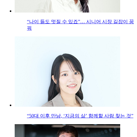
“나이 듦도 멋질 수 있죠”… 시니어 시장 길잡이 꿈
꿔
“50대 이후 만남, ‘지금의 삶’ 함께할 사람 찾는 것”