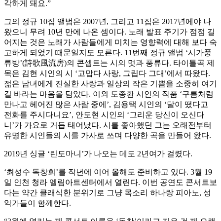
각하게 돼요.”
그의 정규 10집 앨범은 2007년, 그리고 11집은 2017년에야 나
왔으니 무려 10년 만에 나온 셈이다. 노래 발표 주기가 점점 길
어지는 것은 노래가 사람들에게 미치는 영향력에 대해 보다 숙
고하게 되었기 때문일지도 모른다. 11번째 정규 앨범 ‘시가풍
류방’(詩歌風流房)의 콘셉트는 시의 멋과 풍류다. 타이틀곡 제
목은 김현 시인의 시 ‘고맙다 사랑, 그립다 그대’에서 따왔다.
젊은 남녀에게 진실한 사랑과 일상의 작은 기쁨을 소중히 여기
길 바라는 마음을 담았다. 이외 도종환 시인의 작품 ‘구름처럼
만나고 헤어진 많은 사람 중에’, 김용택 시인의 ‘달이 떴다고
전화를 주시다니요’, 안도현 시인의 ‘그리운 당신이 오신다
니’가 가요로 거듭 태어났다. 시를 좋아했던 그는 오래전부터
유명한 시인들의 시를 가사로 쓰며 다양한 곡을 만들어 왔다.
2019년 싱글 ‘린도마니’가 나오는 데도 2년여가 걸렸다.
‘최성수 독창회’를 작년에 이어 올해도 준비하고 있다. 3월 19
일 인천 청라 엘림아트센터에서 열린다. 이번 공연도 콘서트보
다는 약간 클래식한 분위기로 그냥 목소리 하나랑 피아노, 성
악가들이 함께한다.