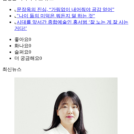
⌞
문장옥의 진심, “가림없이 내어줘야 공감 얻어”
⌞
"나이 듦의 미덕은 뭐든지 덜 하는 것"
⌞
시대를 앞서간 종합예술인 홍서범 ‘잘 노는 게 잘 사는
거다!’
좋아요
0
화나요
0
슬퍼요
0
더 궁금해요
0
최신뉴스