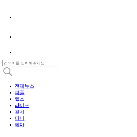
전체뉴스
피플
헬스
라이프
컬처
머니
테마