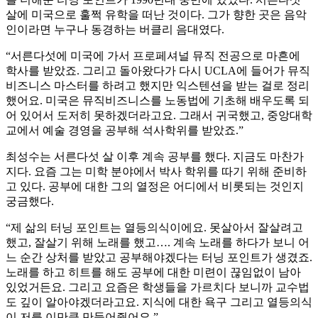
살에 미국으로 훌쩍 유학을 떠난 것이다. 그가 향한 곳은 음악
인이라면 누구나 동경하는 버클리 음대였다.
“서른다섯에 미국에 가서 프로페셔널 뮤직 전공으로 마흔에
학사를 받았죠. 그리고 돌아왔다가 다시 UCLA에 들어가 뮤직
비즈니스 마스터를 하려고 했지만 익스텐션을 받는 걸로 정리
했어요. 미국은 뮤직비즈니스를 노동법에 기초해 배우도록 되
어 있어서 도저히 못하겠더라고요. 그래서 귀국했고, 중앙대학
교에서 예술 경영을 공부해 석사학위를 받았죠.”
최성수는 서른다섯 살 이후 계속 공부를 했다. 지금도 마찬가
지다. 요즘 그는 미학 분야에서 박사 학위를 따기 위해 준비하
고 있다. 공부에 대한 그의 열정은 어디에서 비롯되는 것인지
궁금했다.
“제 삶의 터닝 포인트는 열등의식이에요. 못살아서 잘살려고
했고, 잘살기 위해 노래를 했고…. 계속 노래를 하다가 보니 어
느 순간 상처를 받았고 공부해야겠다는 터닝 포인트가 생겼죠.
노래를 하고 히트를 해도 공부에 대한 미련이 끊임없이 남아
있었거든요. 그리고 요즘은 학생들을 가르치다 보니까 교수법
도 깊이 알아야겠더라고요. 지식에 대한 욕구 그리고 열등의식
이 저를 이만큼 만들어줬어요.”