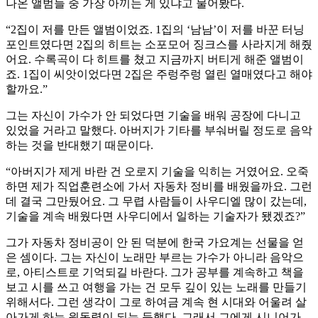
나온 앨범들 중 가장 아끼는 게 있냐고 물어봤다.
“2집이 저를 만든 앨범이었죠. 1집의 ‘남남’이 저를 바꾼 터닝
포인트였다면 2집의 히트는 소포모어 징크스를 사라지게 해줬
어요. 수록곡이 다 히트를 쳤고 지금까지 버티게 해준 앨범이
죠. 1집이 씨앗이었다면 2집은 주렁주렁 열린 열매였다고 해야
할까요.”
그는 자신이 가수가 안 되었다면 기술을 배워 공장에 다니고
있었을 거라고 말했다. 아버지가 기타를 부숴버릴 정도로 음악
하는 것을 반대했기 때문이다.
“아버지가 제게 바란 건 오로지 기술을 익히는 거였어요. 오죽
하면 제가 직업훈련소에 가서 자동차 정비를 배웠을까요. 그런
데 결국 그만뒀어요. 그 무렵 사람들이 사우디엘 많이 갔는데,
기술을 계속 배웠다면 사우디에서 일하는 기술자가 됐겠죠?”
그가 자동차 정비공이 안 된 덕분에 한국 가요계는 선물을 얻
은 셈이다. 그는 자신이 노래만 부르는 가수가 아니라 음악으
로, 아티스트로 기억되길 바란다. 그가 공부를 계속하고 책을
보고 시를 쓰고 여행을 가는 건 모두 깊이 있는 노래를 만들기
위해서다. 그런 생각이 그로 하여금 계속 현 시대와 어울려 살
아가게 하는 원동력이 되는 듯했다. 그래서 그에게 시니어가