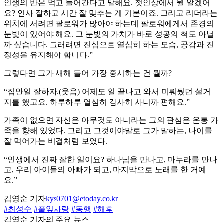
인생의 반은 먹고 들어간다고 말해요. 첫인상에서 뭘 알겠어
요? 인사 잘하고 시간 잘 맞추는 게 기본이죠. 그리고 리더라는
위치에 서려면 팔로워가 많아야 하는데 팔로워에게서 존경의
눈빛이 있어야 해요. 그 눈빛의 가치가 바로 성공의 척도 아닐
까 싶습니다. 그러려면 진심으로 열심히 하는 모습, 공감과 진
정성을 유지해야 합니다.”
그렇다면 그가 새해 들어 가장 중시하는 건 뭘까?
“집안일 잘하자.(웃음) 어제도 일 끝나고 와서 미뤄뒀던 설거
지를 했고요. 하루하루 열심히 감사히 사니까 편해요.”
가족이 없으면 자신은 아무것도 아니라는 그의 관심은 온통 가
족을 향해 있었다. 그리고 그것이야말로 그가 말하는, 나이를
잘 먹어가는 비결처럼 보였다.
“인생에서 진짜 잘한 일이요? 하나님을 만나고, 마누라를 만나
고, 우리 아이들의 아빠가 되고, 마지막으로 노래를 한 거예
요.”
김영순 기자
kys0701@etoday.co.kr
#최성수
#풀잎사랑
#동행
#해후
김영순 기자의 주요 뉴스