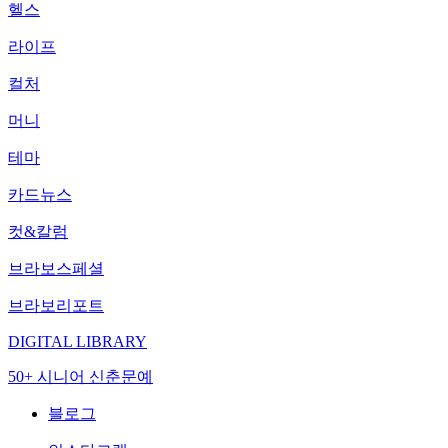
헬스
라이프
컬처
머니
테마
카드뉴스
컷&칼럼
브라보스페셜
브라보리포트
DIGITAL LIBRARY
50+ 시니어 신춘문예
블로그