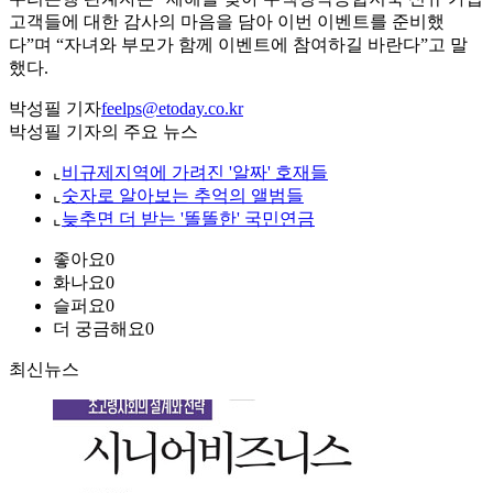
고객들에 대한 감사의 마음을 담아 이번 이벤트를 준비했
다”며 “자녀와 부모가 함께 이벤트에 참여하길 바란다”고 말
했다.
박성필 기자
feelps@etoday.co.kr
박성필 기자의 주요 뉴스
⌞
비규제지역에 가려진 '알짜' 호재들
⌞
숫자로 알아보는 추억의 앨범들
⌞
늦추면 더 받는 '똘똘한' 국민연금
좋아요
0
화나요
0
슬퍼요
0
더 궁금해요
0
최신뉴스