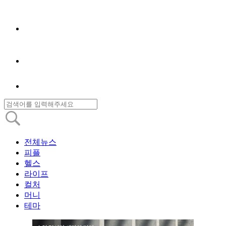
전체뉴스
피플
헬스
라이프
컬처
머니
테마