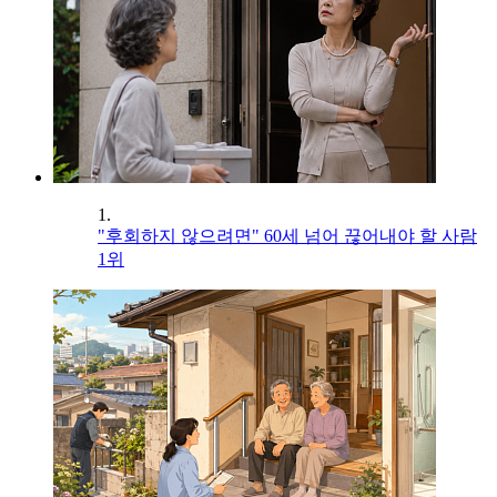
1.
"후회하지 않으려면" 60세 넘어 끊어내야 할 사람
1위