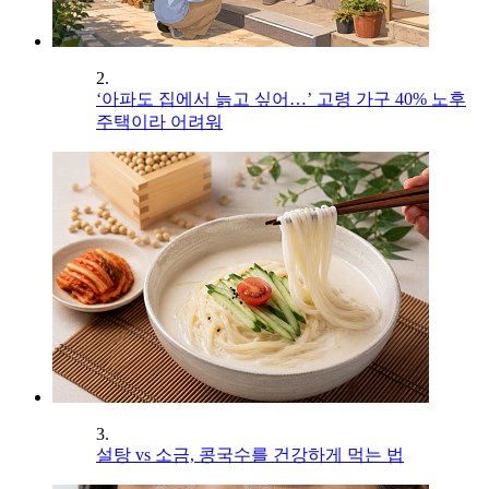
2.
‘아파도 집에서 늙고 싶어…’ 고령 가구 40% 노후
주택이라 어려워
3.
설탕 vs 소금, 콩국수를 건강하게 먹는 법