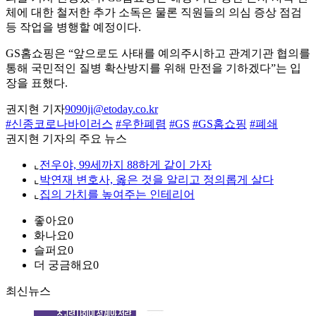
체에 대한 철저한 추가 소독은 물론 직원들의 의심 증상 점검
등 작업을 병행할 예정이다.
GS홈쇼핑은 “앞으로도 사태를 예의주시하고 관계기관 협의를
통해 국민적인 질병 확산방지를 위해 만전을 기하겠다”는 입
장을 표했다.
권지현 기자
9090ji@etoday.co.kr
#신종코로나바이러스
#우한폐렴
#GS
#GS홈쇼핑
#폐쇄
권지현 기자의 주요 뉴스
⌞
전우야, 99세까지 88하게 같이 가자
⌞
박연재 변호사, 옳은 것을 알리고 정의롭게 살다
⌞
집의 가치를 높여주는 인테리어
좋아요
0
화나요
0
슬퍼요
0
더 궁금해요
0
최신뉴스