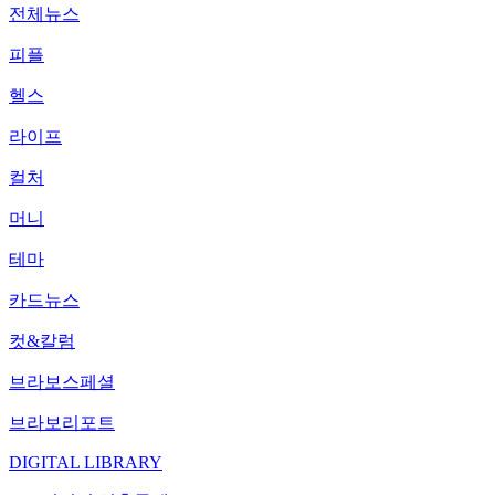
전체뉴스
피플
헬스
라이프
컬처
머니
테마
카드뉴스
컷&칼럼
브라보스페셜
브라보리포트
DIGITAL LIBRARY