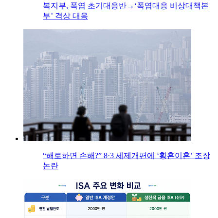
복지부, 폭염 초기대응반→‘폭염대응 비상대책본
부’ 격상 대응
“해로하면 손해?” 8·3 세제개편에 ‘황혼이혼’ 조장
논란