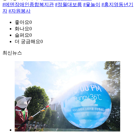
#에덴장애인종합복지관
#정월대보름
#윷놀이
#홍지영동년기
자
#자원봉사
좋아요
0
화나요
0
슬퍼요
0
더 궁금해요
0
최신뉴스