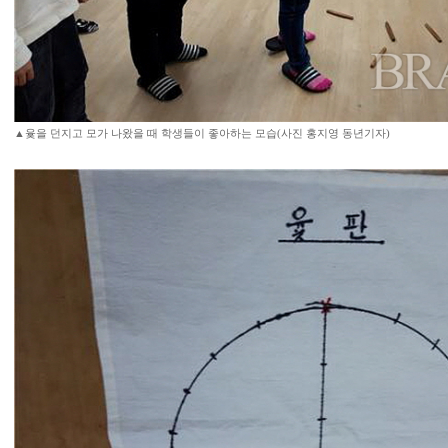
▲윷을 던지고 모가 나왔을 때 학생들이 좋아하는 모습(사진 홍지영 동년기자)