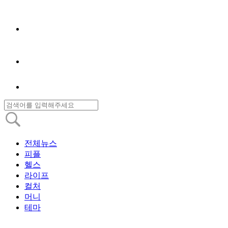
전체뉴스
피플
헬스
라이프
컬처
머니
테마