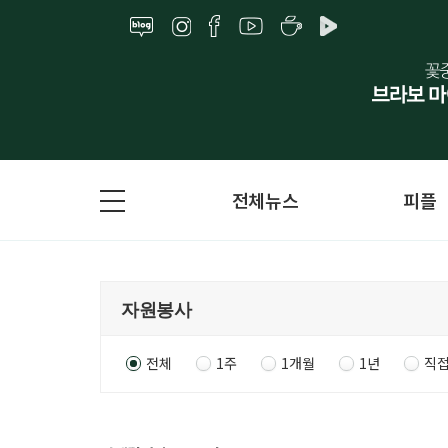
전체뉴스
피플
전체
1주
1개월
1년
직