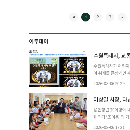
1
2
3
4
이투데이
수원특례시, 교
수원특례시가 어린이 교
이 취재를 종합하면 
표창을 수여했다. 수
2026-08-06 20:29
녹색어머니회 김미나, 
◀
교통봉사에 앞
이상일 시장, 다
용인청년 20여명이 
캐릭터 '조아용'의 
접 텄다. 6일 이투데이 취재를 종합하면 이 시장은 이날 오전 현지시간 베트남 다낭시 꽝푸구
2026-08-06 17:21