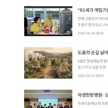
“91세가 게임기
한때 고령자의 여가라고
조용히 앉아 담소 나
왔다. 그러나 지금 
2026-06-24 06:00
변화가 일어나고 있다.
도움의 손길 날아
6월은 탱글탱글한 블
일 시키고 싶을 만큼’ 농장
읍써(없어). 예전엔
2026-06-21 06:00
짝 올라왔는데, 꽃들
자생한방병원·상
자생의료재단과 자생한