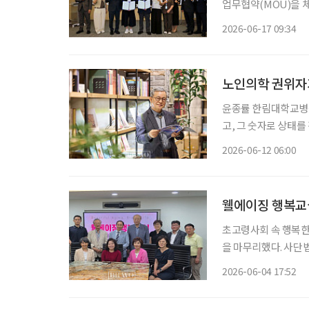
업무협약(MOU)을 체결했다. 경기도 성남시 자생메디바이오센터
식 자생의료재단 사회
2026-06-17 09:34
다. 이번 협약에 따라
노인의학 권위자가
윤종률 한림대학교병원 명예교수
고, 그 숫자로 상태를
국내 노인의학 권위자
2026-06-12 06:00
기한다. “혈압
웰에이징 행복교실
초고령사회 속 행복한
을 마무리했다. 사단법인 동아노인복지연구소가 주최하고 이투데이피엔씨의 시니어 매거진
‘브라보 마이 라이프
2026-06-04 17:52