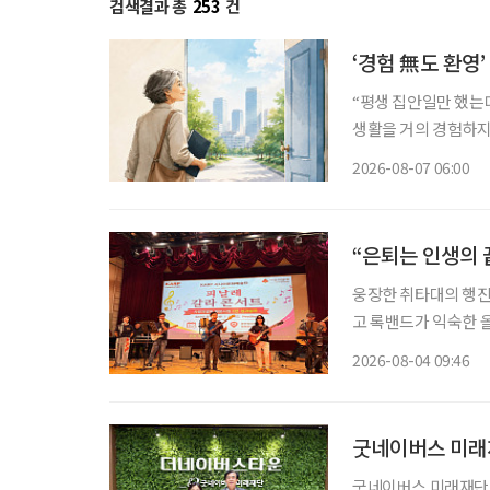
검색결과 총
253
건
‘경험 無도 환영
“평생 집안일만 했는데
생활을 거의 경험하지 
같은 문턱 앞에 선다.
2026-08-07 06:00
지 낯설다. 이들에게 
“은퇴는 인생의 
웅장한 취타대의 행진
고 록밴드가 익숙한 
음악을 넘나든 시니어 예
2026-08-04 09:46
협회(KARP·대표 
굿네이버스 미래
굿네이버스 미래재단이