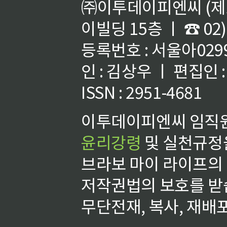
㈜이투데이피엔씨 (제호
이빌딩 15층 ㅣ ☎ 02)
등록번호 : 서울아02992
인 : 김상우 ㅣ 편집인
ISSN : 2951-4681
이투데이피엔씨 임직원
윤리강령
및 실천규정을
브라보 마이 라이프의
저작권법의 보호를 받
무단전재, 복사, 재배포