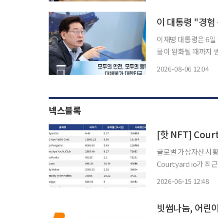
청을 방문해 부이응옥
이 대통령 "경험
이재명 대통령은 6일
뭄이 완화될 때까지 범정
날 정부서울청사 중
2026-08-06 12:04
재하고 "외신에서나 
방
넥스블록
글로벌 가상자산 시황 
Courtyard.io가
Courtyard.io는 현
2026-06-15 12:48
시간 거래량 13만18
빗썸나눔, 어린