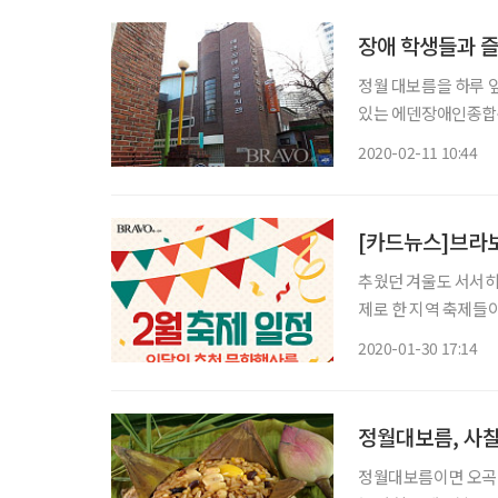
장애 학생들과 
정월 대보름을 하루 
있는 에덴장애인종합복
지서비스를 제공하는 
2020-02-11 10:44
다. 학생들은 복지관
나
[카드뉴스]브라보!
추웠던 겨울도 서서히
제로 한 지역 축제들이
화축제까지… 다양한 축제
2020-01-30 17:14
정월대보
정월대보름, 사찰
정월대보름이면 오곡밥을