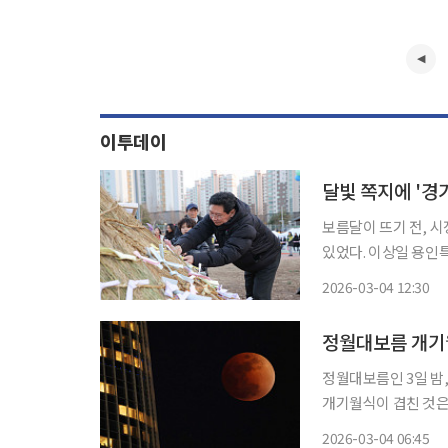
이투데이
보름달이 뜨기 전, 시
있었다. 이상일 용인특례시장이 3일 저녁 수지구 신봉동 신봉체육공원 달집에 매단 소망쪽지
세 줄은 평범한 새해
2026-03-04 12:30
철도 동백신봉선 예비
정월대보름 개기
정월대보름인 3일 밤
개기월식이 겹친 것은 1990년 2월
이날 오후 6시 49분
2026-03-04 06:45