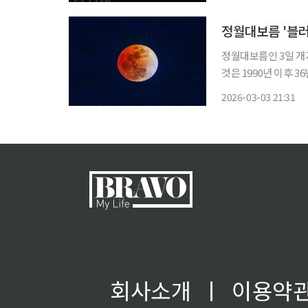
됐다. 이어 오후 8시
정월대보름 '블
정월대보름인 3일 개
것은 1990년 이후 36년 만이다. 개기월식은 지구와 달, 그
달이 지구의 본그림자에 완전히 들어가는
2026-03-03 21:31
어가면서 부분식이 시작
회사소개
ㅣ
이용약