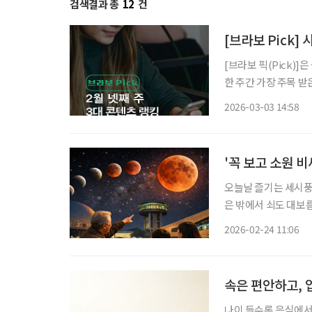
검색결과 총
12
건
[브라보 Pick]
[브라보 픽(Pick)
한 주간 가장 주목 
라이프는 시시각각 변
2026-03-03 14:58
니다. 2월 넷째 
'꼭 보고 소원 
오늘날 즐기는 세시풍습
은 밖에서 쇠도 대보름
는 정월대보름(3월 3
2026-02-24 11:06
원을 빌어볼 만하다.
속은 편안하고,
나이 들수록 음식에서 