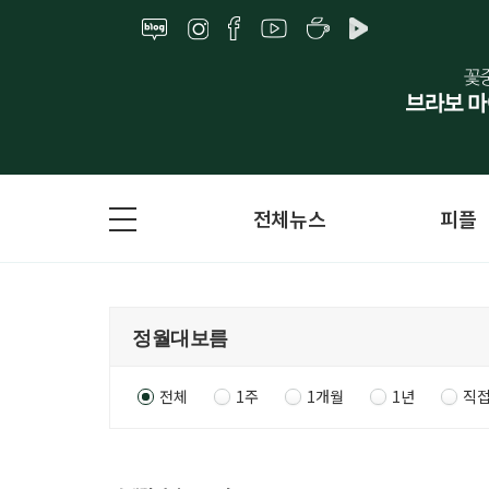
전체뉴스
피플
전체
1주
1개월
1년
직