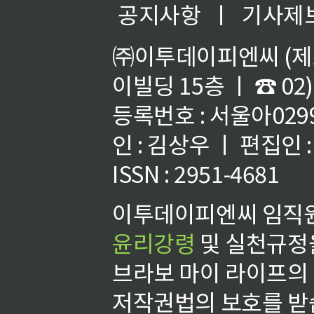
공지사항
ㅣ
기사제
㈜이투데이피엔씨 (제호
이빌딩 15층 ㅣ ☎ 02)
등록번호 : 서울아02992
인 : 김상우 ㅣ 편집인
ISSN : 2951-4681
이투데이피엔씨 임직원
윤리강령
및 실천규정을
브라보 마이 라이프의
저작권법의 보호를 받