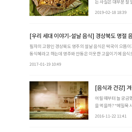
는 사실은 대부분 잘
곡물을 혼합해 밥을 
2019-02-18 18:39
[우리 세대 이야기-설날 음식] 경상북도 명절 
필자의 고향인 경상북도 영주의 설날 음식은 떡국이 으뜸이지만
동식혜라고 하는데 영주와 안동은 이웃한 고을이기에 음식도
향토 음식으로 다른 지역에는 없다. 
2017-01-19 10:49
[음식과 건강] 
어릴 때부터 늘 궁금했
을 먹을까? “메밀묵 
만물이 얼어붙는 시기
2016-11-22 11:41
3개월을 폐장(閉藏)이