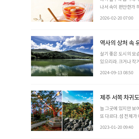
나서 속이 편안한가 
지락과 톳을 활용한 
2026-02-20 07:00
역사의 상처 속 
살기 좋은 도시의 모
있으리라. 크거나 작
도시이지 싶다. 도시에
2024-09-13 08:50
두통과 우울증이 덩달
제주 서쪽 차귀도의
늘 그곳에 있지만 보
또 다르다. 섬 전체가
자그마한 섬들이 또한
2023-01-20 09:40
분포되어 있다. 소소