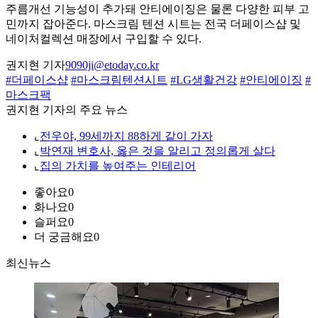
주름개선 기능성이 추가돼 안티에이징은 물론 다양한 피부 고
민까지 잡아준다. 마스크림 텐션 시트는 전국 더페이스샵 및
네이처컬렉션 매장에서 구입할 수 있다.
권지현 기자
9090ji@etoday.co.kr
#더페이스샵
#마스크림텐션시트
#LG생활건강
#안티에이징
#
마스크팩
권지현 기자의 주요 뉴스
⌞
전우야, 99세까지 88하게 같이 가자
⌞
박연재 변호사, 옳은 것을 알리고 정의롭게 살다
⌞
집의 가치를 높여주는 인테리어
좋아요
0
화나요
0
슬퍼요
0
더 궁금해요
0
최신뉴스