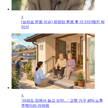
2.
[브라보 문화 이슈] 유방암 투병 후 더 단단해진 박
미선
3.
‘아파도 집에서 늙고 싶어…’ 고령 가구 40% 노후
주택이라 어려워