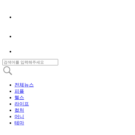
전체뉴스
피플
헬스
라이프
컬처
머니
테마