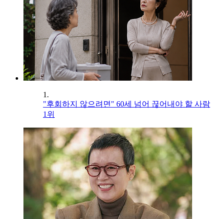
1.
"후회하지 않으려면" 60세 넘어 끊어내야 할 사람
1위