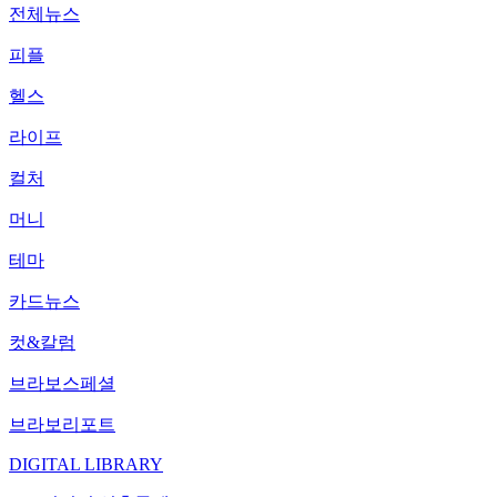
전체뉴스
피플
헬스
라이프
컬처
머니
테마
카드뉴스
컷&칼럼
브라보스페셜
브라보리포트
DIGITAL LIBRARY