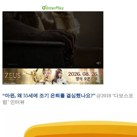
“마윈, 왜 55세에 조기 은퇴를 결심했나요?”
@2018 ‘다보스포
럼’ 인터뷰