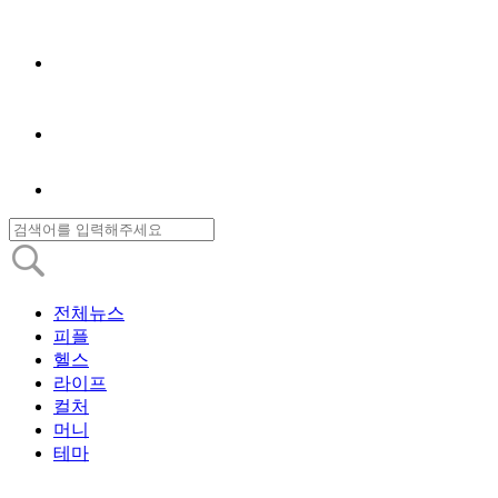
전체뉴스
피플
헬스
라이프
컬처
머니
테마