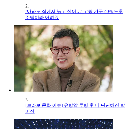
2.
‘아파도 집에서 늙고 싶어…’ 고령 가구 40% 노후
주택이라 어려워
3.
[브라보 문화 이슈] 유방암 투병 후 더 단단해진 박
미선