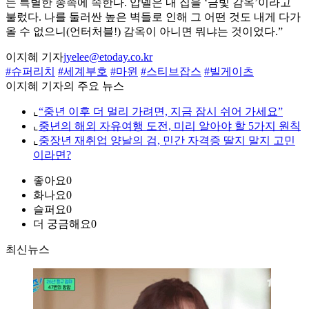
는 특별한 종족에 속한다. 압델은 내 집을 ‘금빛 감옥’이라고
불렀다. 나를 둘러싼 높은 벽들로 인해 그 어떤 것도 내게 다가
올 수 없으니(언터처블!) 감옥이 아니면 뭐냐는 것이었다.”
이지혜 기자
jyelee@etoday.co.kr
#슈퍼리치
#세계부호
#마윈
#스티브잡스
#빌게이츠
이지혜 기자의 주요 뉴스
⌞
“중년 이후 더 멀리 가려면, 지금 잠시 쉬어 가세요”
⌞
중년의 해외 자유여행 도전, 미리 알아야 할 5가지 원칙
⌞
중장년 재취업 양날의 검, 민간 자격증 딸지 말지 고민
이라면?
좋아요
0
화나요
0
슬퍼요
0
더 궁금해요
0
최신뉴스