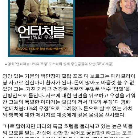
▲영화 '언터쳐블: 1%의 우정' 포스터와 실제 주인공들의 모습(NEW 제공)
명망 있는 가문의 백만장자 필립 포조 디 보르고는 패러글라이
딩 사고로 전신마비 환자가 된다. 돈이 많아도 마음껏 쓸 수 없
었던 그는, 가진 거라곤 건강한 몸뿐인 무일푼 백수 ‘압델’을
간병인으로 들인다. 서로에 대한 편견을 뒤로하고 우정을 키워
간 그들의 특별한 이야기는 필립의 저서 ‘1%의 우정’과 영화
‘언터처블: 1%의 우정’으로 그려졌다. 돈으로 살 수 없는 가치
와 행복에 대한 메시지로 대중에게 깊은 울림을 선사했다.
“나로 말하자면 파리의 특급 호텔을 둘러싸고 있는 높은 벽들
의 보호를 받는, 재산에 관한 한 적어도 궁핍함이라고는 모르