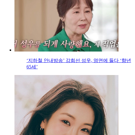
‘지하철 안내방송’ 강희선 성우, 영면에 들다 ‘향년
65세’