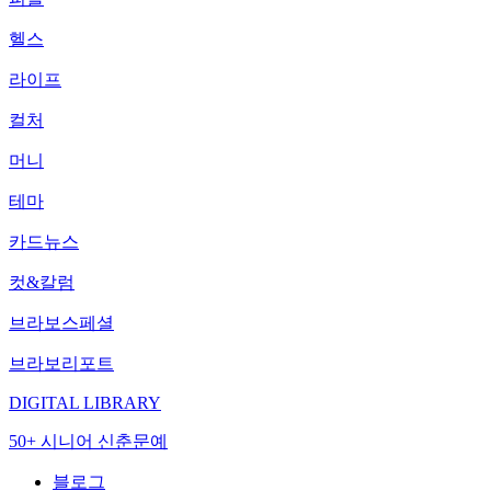
헬스
라이프
컬처
머니
테마
카드뉴스
컷&칼럼
브라보스페셜
브라보리포트
DIGITAL LIBRARY
50+ 시니어 신춘문예
블로그