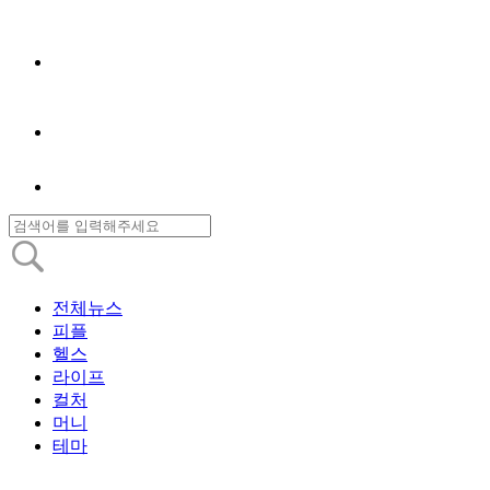
전체뉴스
피플
헬스
라이프
컬처
머니
테마