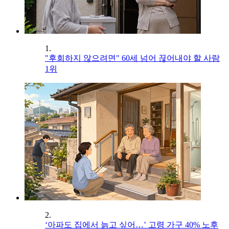
1.
"후회하지 않으려면" 60세 넘어 끊어내야 할 사람
1위
2.
‘아파도 집에서 늙고 싶어…’ 고령 가구 40% 노후