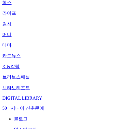
헬스
라이프
컬처
머니
테마
카드뉴스
컷&칼럼
브라보스페셜
브라보리포트
DIGITAL LIBRARY
50+ 시니어 신춘문예
블로그