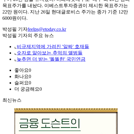
목표주가를 내놨다. 이베스트투자증권이 제시한 목표주가는
22만 원이다. 지난 26일 현대글로비스 주가는 종가 기준 12만
6000원이다.
박성필 기자
feelps@etoday.co.kr
박성필 기자의 주요 뉴스
⌞
비규제지역에 가려진 '알짜' 호재들
⌞
숫자로 알아보는 추억의 앨범들
⌞
늦추면 더 받는 '똘똘한' 국민연금
좋아요
0
화나요
0
슬퍼요
0
더 궁금해요
0
최신뉴스