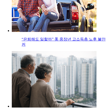
“은퇴해도 일할까” 美 중장년 고소득층 노후 불안
커