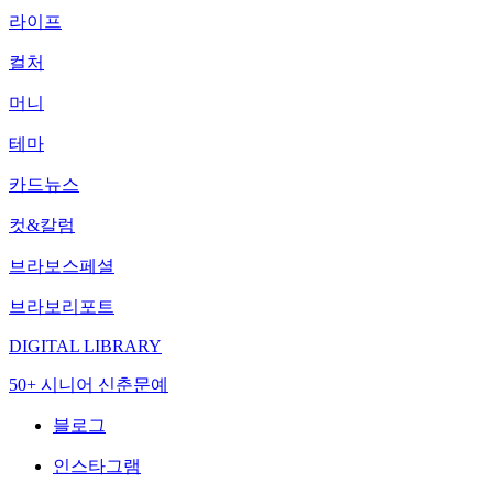
라이프
컬처
머니
테마
카드뉴스
컷&칼럼
브라보스페셜
브라보리포트
DIGITAL LIBRARY
50+ 시니어 신춘문예
블로그
인스타그램