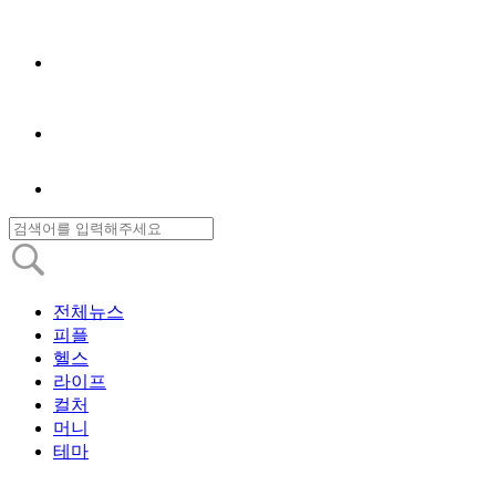
전체뉴스
피플
헬스
라이프
컬처
머니
테마