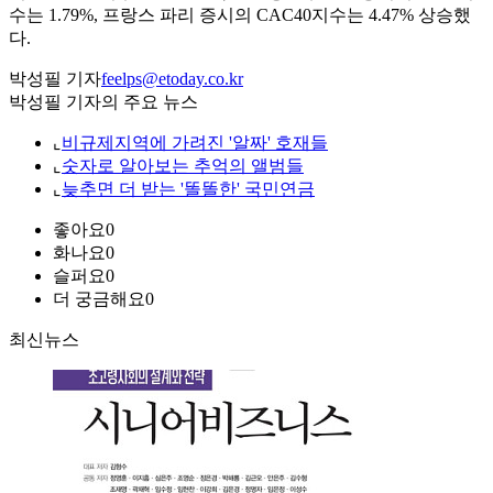
수는 1.79%, 프랑스 파리 증시의 CAC40지수는 4.47% 상승했
다.
박성필 기자
feelps@etoday.co.kr
박성필 기자의 주요 뉴스
⌞
비규제지역에 가려진 '알짜' 호재들
⌞
숫자로 알아보는 추억의 앨범들
⌞
늦추면 더 받는 '똘똘한' 국민연금
좋아요
0
화나요
0
슬퍼요
0
더 궁금해요
0
최신뉴스