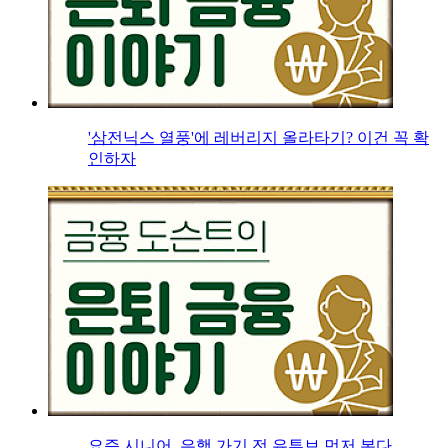
'삼전닉스 열풍'에 레버리지 올라타기? 이건 꼭 확
인하자
요즘 시니어, 은행 가기 전 유튜브 먼저 본다