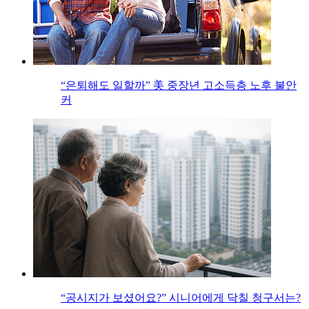
“은퇴해도 일할까” 美 중장년 고소득층 노후 불안
커
“공시지가 보셨어요?” 시니어에게 닥칠 청구서는?