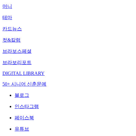
머니
테마
카드뉴스
컷&칼럼
브라보스페셜
브라보리포트
DIGITAL LIBRARY
50+ 시니어 신춘문예
블로그
인스타그램
페이스북
유튜브