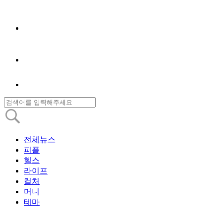
전체뉴스
피플
헬스
라이프
컬처
머니
테마