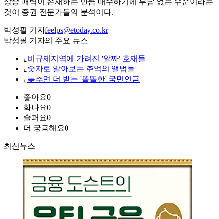
상승 매력이 존재하는 만큼 매수하기에 부담 없는 수준이라는
것이 증권 전문가들의 분석이다.
박성필 기자
feelps@etoday.co.kr
박성필 기자의 주요 뉴스
⌞
비규제지역에 가려진 '알짜' 호재들
⌞
숫자로 알아보는 추억의 앨범들
⌞
늦추면 더 받는 '똘똘한' 국민연금
좋아요
0
화나요
0
슬퍼요
0
더 궁금해요
0
최신뉴스