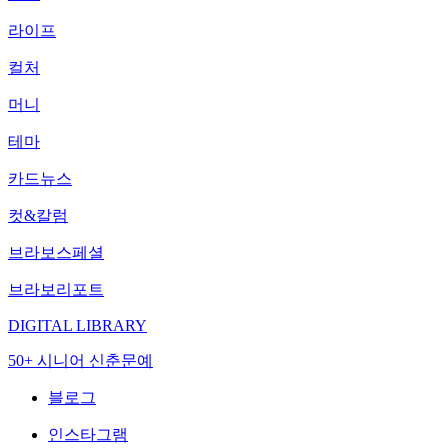
라이프
컬처
머니
테마
카드뉴스
컷&칼럼
브라보스페셜
브라보리포트
DIGITAL LIBRARY
50+ 시니어 신춘문예
블로그
인스타그램