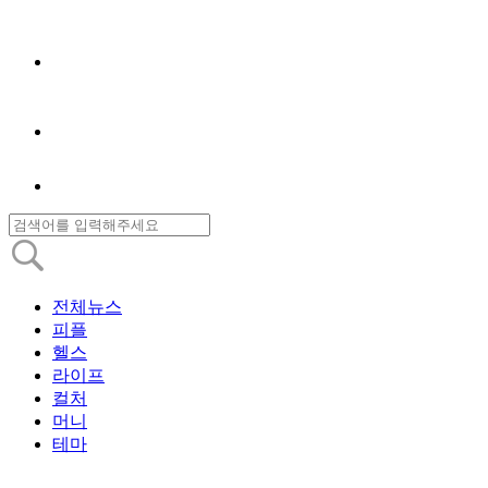
전체뉴스
피플
헬스
라이프
컬처
머니
테마