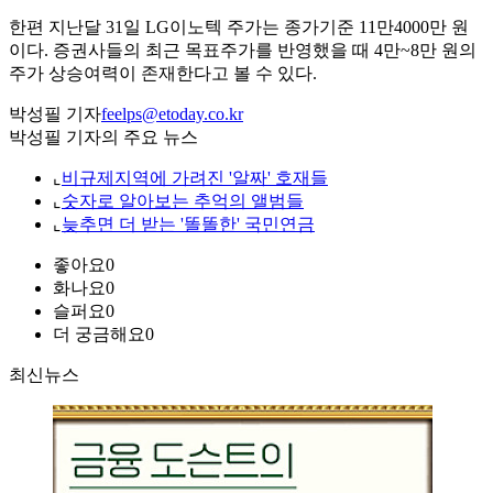
한편 지난달 31일 LG이노텍 주가는 종가기준 11만4000만 원
이다. 증권사들의 최근 목표주가를 반영했을 때 4만~8만 원의
주가 상승여력이 존재한다고 볼 수 있다.
박성필 기자
feelps@etoday.co.kr
박성필 기자의 주요 뉴스
⌞
비규제지역에 가려진 '알짜' 호재들
⌞
숫자로 알아보는 추억의 앨범들
⌞
늦추면 더 받는 '똘똘한' 국민연금
좋아요
0
화나요
0
슬퍼요
0
더 궁금해요
0
최신뉴스