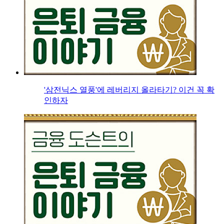
'삼전닉스 열풍'에 레버리지 올라타기? 이건 꼭 확
인하자