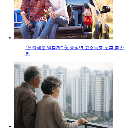
“은퇴해도 일할까” 美 중장년 고소득층 노후 불안
커