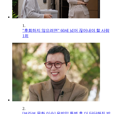
1.
"후회하지 않으려면" 60세 넘어 끊어내야 할 사람
1위
2.
[브라보 문화 이슈] 유방암 투병 후 더 단단해진 박